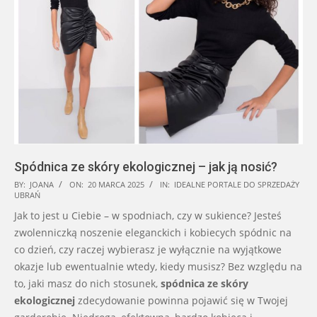
Spódnica ze skóry ekologicznej – jak ją nosić?
2025-
BY:
JOANA
ON:
20 MARCA 2025
IN:
IDEALNE PORTALE DO SPRZEDAŻY
UBRAŃ
03-
Jak to jest u Ciebie – w spodniach, czy w sukience? Jesteś
20
zwolenniczką noszenie eleganckich i kobiecych spódnic na
co dzień, czy raczej wybierasz je wyłącznie na wyjątkowe
okazje lub ewentualnie wtedy, kiedy musisz? Bez względu na
to, jaki masz do nich stosunek,
spódnica ze skóry
ekologicznej
zdecydowanie powinna pojawić się w Twojej