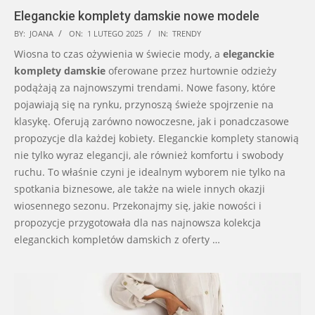
Eleganckie komplety damskie nowe modele
2025-
BY:
JOANA
ON:
1 LUTEGO 2025
IN:
TRENDY
02-
Wiosna to czas ożywienia w świecie mody, a
eleganckie
01
komplety damskie
oferowane przez hurtownie odzieży
podążają za najnowszymi trendami. Nowe fasony, które
pojawiają się na rynku, przynoszą świeże spojrzenie na
klasykę. Oferują zarówno nowoczesne, jak i ponadczasowe
propozycje dla każdej kobiety. Eleganckie komplety stanowią
nie tylko wyraz elegancji, ale również komfortu i swobody
ruchu. To właśnie czyni je idealnym wyborem nie tylko na
spotkania biznesowe, ale także na wiele innych okazji
wiosennego sezonu. Przekonajmy się, jakie nowości i
propozycje przygotowała dla nas najnowsza kolekcja
eleganckich kompletów damskich z oferty …