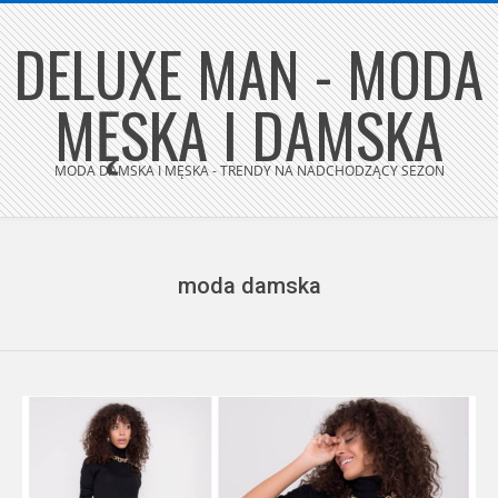
Skip
DELUXE MAN - MODA
to
content
MĘSKA I DAMSKA
MODA DAMSKA I MĘSKA - TRENDY NA NADCHODZĄCY SEZON
Secondary
Navigation
Menu
moda damska