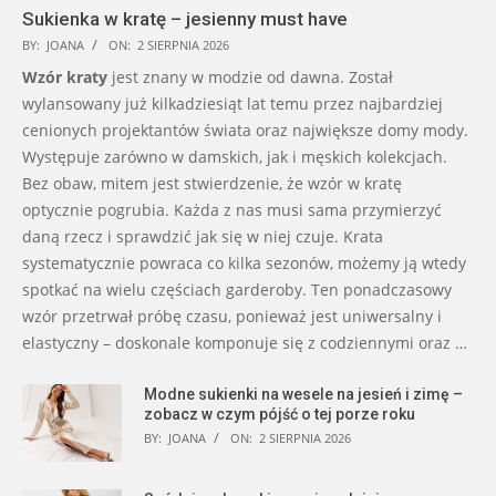
Sukienka w kratę – jesienny must have
BY:
JOANA
ON:
2 SIERPNIA 2026
Wzór kraty
jest znany w modzie od dawna. Został
wylansowany już kilkadziesiąt lat temu przez najbardziej
cenionych projektantów świata oraz największe domy mody.
Występuje zarówno w damskich, jak i męskich kolekcjach.
Bez obaw, mitem jest stwierdzenie, że wzór w kratę
optycznie pogrubia. Każda z nas musi sama przymierzyć
daną rzecz i sprawdzić jak się w niej czuje. Krata
systematycznie powraca co kilka sezonów, możemy ją wtedy
spotkać na wielu częściach garderoby. Ten ponadczasowy
wzór przetrwał próbę czasu, ponieważ jest uniwersalny i
elastyczny – doskonale komponuje się z codziennymi oraz …
Modne sukienki na wesele na jesień i zimę –
zobacz w czym pójść o tej porze roku
BY:
JOANA
ON:
2 SIERPNIA 2026