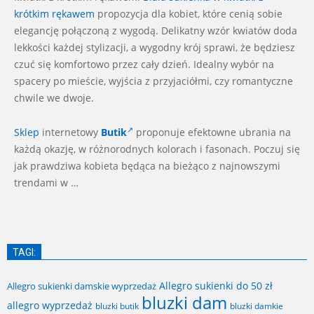
krótkim rękawem
propozycja dla kobiet, które cenią sobie
elegancję połączoną z wygodą. Delikatny wzór kwiatów doda
lekkości każdej stylizacji, a wygodny krój sprawi, że będziesz
czuć się komfortowo przez cały dzień. Idealny wybór na
spacery po mieście, wyjścia z przyjaciółmi, czy romantyczne
chwile we dwoje.
Sklep
internetowy
Butik
proponuje efektowne ubrania
na
każdą okazję, w różnorodnych kolorach i fasonach. Poczuj się
jak prawdziwa kobieta będąca na bieżąco z najnowszymi
trendami w …
TAGI:
Allegro sukienki do 50 zł
Allegro sukienki damskie wyprzedaż
bluzki dam
allegro wyprzedaż
bluzki butik
bluzki damkie