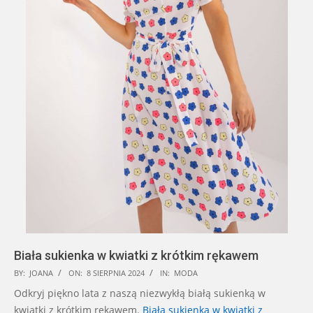
Biała sukienka w kwiatki z krótkim rękawem
2024-
BY:
JOANA
ON:
8 SIERPNIA 2024
IN:
MODA
08-
Odkryj piękno lata z naszą niezwykłą białą sukienką w
08
kwiatki z krótkim rękawem.
Biała sukienka w kwiatki z