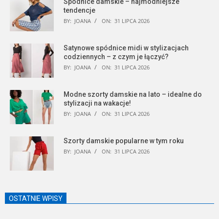
Spódnice damskie – najmodniejsze
tendencje
BY:
JOANA
ON:
31 LIPCA 2026
Satynowe spódnice midi w stylizacjach
codziennych – z czym je łączyć?
BY:
JOANA
ON:
31 LIPCA 2026
Modne szorty damskie na lato – idealne do
stylizacji na wakacje!
BY:
JOANA
ON:
31 LIPCA 2026
Szorty damskie popularne w tym roku
BY:
JOANA
ON:
31 LIPCA 2026
OSTATNIE WPISY