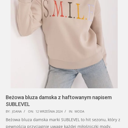
Beżowa bluza damska z haftowanym napisem
SUBLEVEL
2024-
BY:
JOANA
ON:
12 WRZEŚNIA 2024
IN:
MODA
09-
Beżowa bluza damska marki SUBLEVEL to hit sezonu, który z
12
pewnością przyciągnie uwagę każdej miłośniczki mody.