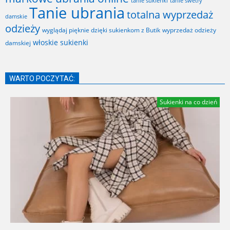
tanie sukienki
tanie swetry
Tanie ubrania
totalna wyprzedaż
damskie
odzieży
wyglądaj pięknie dzięki sukienkom z Butik
wyprzedaż odzieży
włoskie sukienki
damskiej
WARTO POCZYTAĆ:
Sukienki na co dzień