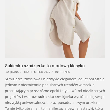
Sukienka szmizjerka to modową klasyka
2025-
BY:
JOANA
ON:
1 LUTEGO 2025
IN:
TRENDY
02-
Szmizjerka, zmysłowa i niezwykle elegancka, od lat pozostaje
01
jednym z niezmiennie popularnych trendów w modzie,
przenikającym przez różne epoki i style. Wśród niezliczonych
projektów i wzorów,
sukienka szmizjerka
wyróżnia się swoją
niezwykłą uniwersalnością oraz ponadczasowym urokiem.
To nie tylko ubranie – to manifestacja pewnej estetyki, która