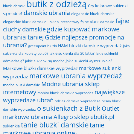
butik z odzieżą
Czy kolorowe sukienki
bluzki damski
damskie ubrania
są modne?
eleganckie bluzki damskie
fajne
fajne bluzki damskie
eleganckie bluzki damskie – sklep internetowy
gdzie kupować markowe
ciuchy damskie
ubrania taniej
Gdzie najlepsze promocje na
ubrania?
H&M bluzki damskie wyprzedaż
greenpoint bluzki
Jaka
Jakie sukienki dla 30 latki?
sukienka dla kobiety po 50?
Jakie sukienki
odmładzają?
jakie sukienki są modne
Jakie sukienki wyszczuplają?
markowe sukienki
Markowe bluzki damskie wyprzedaż
markowe ubrania wyprzedaż
wyprzedaż
Modne ubrania sklep
modne bluzki damskie
internetowy
największe
mohito bluzki damskie wyprzedaż
wyprzedaże ubrań
odzież damska wyprzedaże
orsay bluzki
o sukienkach z Butik
Outlet
damskie wyprzedaż
markowe ubrania Allegro
sklep ebutik.pl
tanie bluzki damskie
tanie
sukienkie
markowe ubrania online