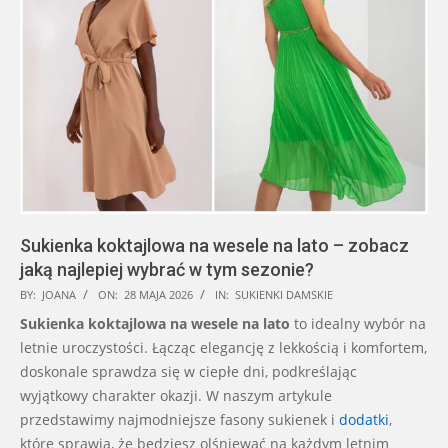
Sukienka koktajlowa na wesele na lato – zobacz
jaką najlepiej wybrać w tym sezonie?
2026-
BY:
JOANA
ON:
28 MAJA 2026
IN:
SUKIENKI DAMSKIE
05-
Sukienka koktajlowa na wesele na lato
to idealny wybór na
28
letnie uroczystości. Łącząc elegancję z lekkością i komfortem,
doskonale sprawdza się w ciepłe dni, podkreślając
wyjątkowy charakter okazji. W naszym artykule
przedstawimy najmodniejsze fasony sukienek i
dodatki
,
które sprawią, że będziesz olśniewać na każdym letnim