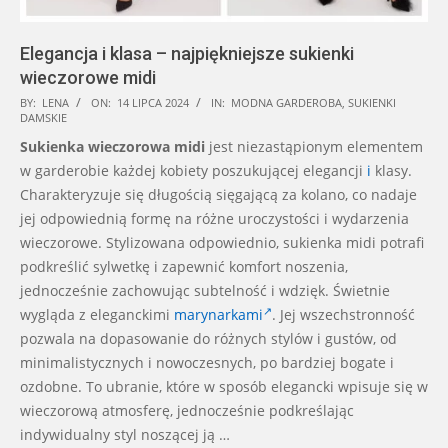
Elegancja i klasa – najpiękniejsze sukienki
wieczorowe midi
2024-
BY:
LENA
ON:
14 LIPCA 2024
IN:
MODNA GARDEROBA
,
SUKIENKI
DAMSKIE
07-
Sukienka wieczorowa midi
jest niezastąpionym elementem
14
w garderobie każdej kobiety poszukującej elegancji
i
klasy.
Charakteryzuje się długością sięgającą za kolano, co nadaje
jej odpowiednią formę na różne uroczystości i wydarzenia
wieczorowe. Stylizowana odpowiednio, sukienka midi potrafi
podkreślić sylwetkę i zapewnić komfort noszenia,
jednocześnie zachowując subtelność i wdzięk. Świetnie
wygląda z eleganckimi
marynarkami
. Jej wszechstronność
pozwala na dopasowanie do różnych stylów i gustów, od
minimalistycznych i nowoczesnych, po bardziej bogate i
ozdobne. To ubranie, które w sposób elegancki wpisuje się w
wieczorową atmosferę, jednocześnie podkreślając
indywidualny styl noszącej ją …