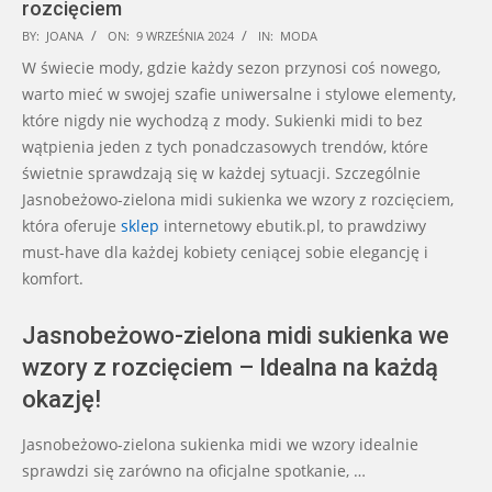
rozcięciem
2024-
BY:
JOANA
ON:
9 WRZEŚNIA 2024
IN:
MODA
09-
W świecie mody, gdzie każdy sezon przynosi coś nowego,
09
warto mieć w swojej szafie uniwersalne i stylowe elementy,
które nigdy nie wychodzą z mody. Sukienki midi to bez
wątpienia jeden z tych ponadczasowych trendów, które
świetnie sprawdzają się w każdej sytuacji. Szczególnie
Jasnobeżowo-zielona midi sukienka we wzory z rozcięciem,
która oferuje
sklep
internetowy ebutik.pl, to prawdziwy
must-have dla każdej kobiety ceniącej sobie elegancję i
komfort.
Jasnobeżowo-zielona midi sukienka we
wzory z rozcięciem – Idealna na każdą
okazję!
Jasnobeżowo-zielona sukienka midi we wzory idealnie
sprawdzi się zarówno na oficjalne spotkanie, …