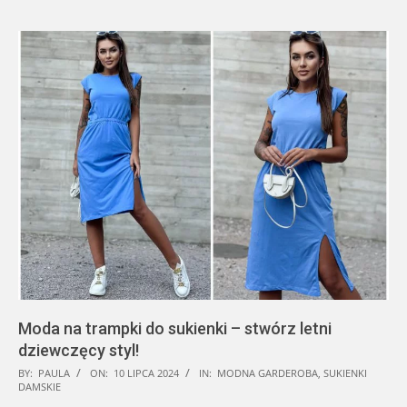
Moda na trampki do sukienki – stwórz letni
dziewczęcy styl!
2024-
BY:
PAULA
ON:
10 LIPCA 2024
IN:
MODNA GARDEROBA
,
SUKIENKI
DAMSKIE
07-