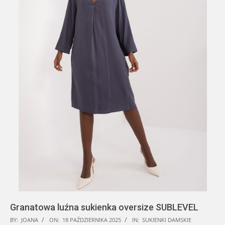
Granatowa luźna sukienka oversize SUBLEVEL
2025-
BY:
JOANA
ON:
18 PAŹDZIERNIKA 2025
IN:
SUKIENKI DAMSKIE