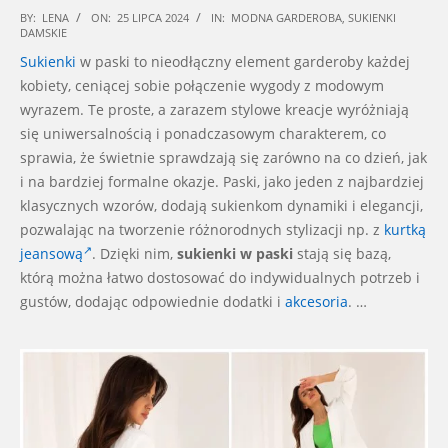
2024-
BY:
LENA
ON:
25 LIPCA 2024
IN:
MODNA GARDEROBA
,
SUKIENKI
DAMSKIE
07-
Sukienki
w paski to nieodłączny element garderoby każdej
25
kobiety, ceniącej sobie połączenie wygody z modowym
wyrazem. Te proste, a zarazem stylowe kreacje wyróżniają
się uniwersalnością i ponadczasowym charakterem, co
sprawia, że świetnie sprawdzają się zarówno na co dzień, jak
i na bardziej formalne okazje. Paski, jako jeden z najbardziej
klasycznych wzorów, dodają sukienkom dynamiki i elegancji,
pozwalając na tworzenie różnorodnych stylizacji np. z
kurtką
jeansową
. Dzięki nim,
sukienki w paski
stają się bazą,
którą można łatwo dostosować do indywidualnych potrzeb i
gustów, dodając odpowiednie dodatki i
akcesoria
. …