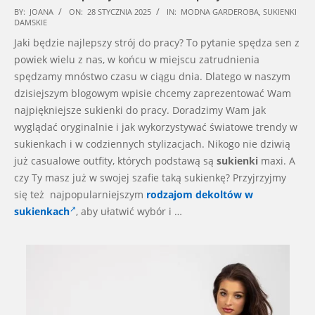
2025-
BY:
JOANA
ON:
28 STYCZNIA 2025
IN:
MODNA GARDEROBA
,
SUKIENKI
DAMSKIE
01-
Jaki będzie najlepszy strój do pracy? To pytanie spędza sen z
28
powiek wielu z nas, w końcu w miejscu zatrudnienia
spędzamy mnóstwo czasu w ciągu dnia. Dlatego w naszym
dzisiejszym blogowym wpisie chcemy zaprezentować Wam
najpiękniejsze sukienki do pracy. Doradzimy Wam jak
wyglądać oryginalnie i jak wykorzystywać światowe trendy w
sukienkach i w codziennych stylizacjach. Nikogo nie dziwią
już casualowe outfity, których podstawą są
sukienki
maxi. A
czy Ty masz już w swojej szafie taką sukienkę? Przyjrzyjmy
się też najpopularniejszym
rodzajom dekoltów w
sukienkach
, aby ułatwić wybór i …