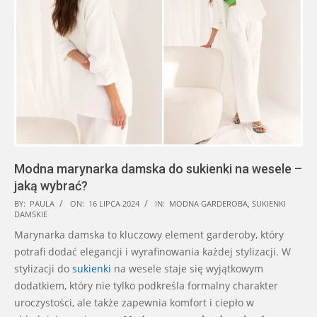
Modna marynarka damska do sukienki na wesele –
jaką wybrać?
2024-
BY:
PAULA
ON:
16 LIPCA 2024
IN:
MODNA GARDEROBA
,
SUKIENKI
DAMSKIE
07-
Marynarka damska to kluczowy element garderoby, który
16
potrafi dodać elegancji i wyrafinowania każdej stylizacji. W
stylizacji do
sukienki
na wesele staje się wyjątkowym
dodatkiem, który nie tylko podkreśla formalny charakter
uroczystości, ale także zapewnia komfort i ciepło w