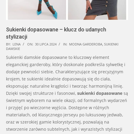
Sukienki dopasowane – klucz do udanych
stylizacji
2024-
BY:
LENA
ON:
30 LIPCA 2024
IN:
MODNA GARDEROBA
,
SUKIENKI
DAMSKIE
07-
Sukienki damskie dopasowane to kluczowy element
30
eleganckiej garderoby, który doskonale podkreśla sylwetkę i
dodaje pewności siebie. Charakteryzujące się precyzyjnym
krojem, te sukienki idealnie dopasowują się do ciała,
eksponując naturalne krągłości i tworząc harmonijną linię.
Dzięki swojej strukturze i fasonowi,
sukienki dopasowane
są
świetnym wyborem na wiele okazji, od formalnych wydarzeń
i przyjęć po wieczorne wyjścia. Dostępne w różnych
materiałach, od klasycznego jerseyu po luksusowy jedwab,
oraz w szerokiej gamie kolorystycznej, pozwalają na
stworzenie zarówno subtelnych, jak i wyrazistych stylizacji