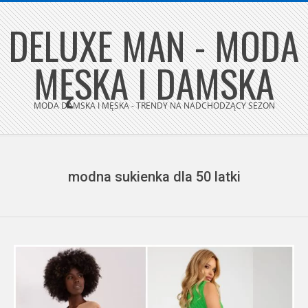
Skip
DELUXE MAN - MODA
to
content
MĘSKA I DAMSKA
MODA DAMSKA I MĘSKA - TRENDY NA NADCHODZĄCY SEZON
Secondary
Navigation
Menu
modna sukienka dla 50 latki