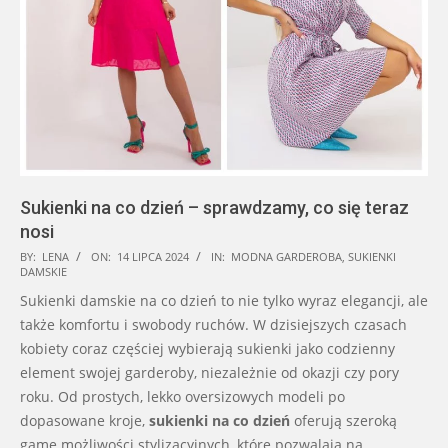
Sukienki na co dzień – sprawdzamy, co się teraz
nosi
2024-
BY:
LENA
ON:
14 LIPCA 2024
IN:
MODNA GARDEROBA
,
SUKIENKI
DAMSKIE
07-
Sukienki damskie na co dzień to nie tylko wyraz elegancji, ale
14
także komfortu i swobody ruchów. W dzisiejszych czasach
kobiety coraz częściej wybierają sukienki jako codzienny
element swojej garderoby, niezależnie od okazji czy pory
roku. Od prostych, lekko oversizowych modeli po
dopasowane kroje,
sukienki na co dzień
oferują szeroką
gamę możliwości stylizacyjnych, które pozwalają na