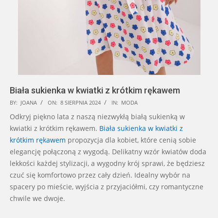
Biała sukienka w kwiatki z krótkim rękawem
2024-
BY:
JOANA
ON:
8 SIERPNIA 2024
IN:
MODA
08-
Odkryj piękno lata z naszą niezwykłą białą sukienką w
08
kwiatki z krótkim rękawem.
Biała sukienka w kwiatki z
krótkim rękawem
propozycja dla kobiet, które cenią sobie
elegancję połączoną z wygodą. Delikatny wzór kwiatów doda
lekkości każdej stylizacji, a wygodny krój sprawi, że będziesz
czuć się komfortowo przez cały dzień. Idealny wybór na
spacery po mieście, wyjścia z przyjaciółmi, czy romantyczne
chwile we dwoje.