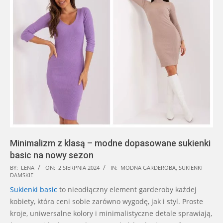
Minimalizm z klasą – modne dopasowane sukienki
basic na nowy sezon
2024-
BY:
LENA
ON:
2 SIERPNIA 2024
IN:
MODNA GARDEROBA
,
SUKIENKI
DAMSKIE
08-
Sukienki
basic
to nieodłączny element garderoby każdej
02
kobiety, która ceni sobie zarówno wygodę, jak i styl. Proste
kroje, uniwersalne kolory i minimalistyczne detale sprawiają,