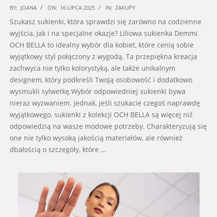
2025-
BY:
JOANA
ON:
16 LIPCA 2025
IN:
ZAKUPY
07-
Szukasz sukienki, która sprawdzi się zarówno na codzienne
16
wyjścia, jak i na specjalne okazje? Liliowa sukienka Demmi
OCH BELLA to idealny wybór dla kobiet, które cenią sobie
wyjątkowy styl połączony z wygodą. Ta przepiękna kreacja
zachwyca nie tylko kolorystyką, ale także unikalnym
designem, który podkreśli Twoją osobowość i dodatkowo
wysmukli sylwetkę.Wybór odpowiedniej sukienki bywa
nieraz wyzwaniem. Jednak, jeśli szukacie czegoś naprawdę
wyjątkowego, sukienki z kolekcji OCH BELLA są więcej niż
odpowiedzią na wasze modowe potrzeby. Charakteryzują się
one nie tylko wysoką jakością materiałów, ale również
dbałością o szczegóły, które …