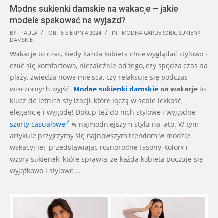
Modne sukienki damskie na wakacje – jakie
modele spakować na wyjazd?
2024-
BY:
PAULA
ON:
5 SIERPNIA 2024
IN:
MODNA GARDEROBA
,
SUKIENKI
DAMSKIE
08-
Wakacje to czas, kiedy każda kobieta chce wyglądać stylowo i
05
czuć się komfortowo, niezależnie od tego, czy spędza czas na
plaży, zwiedza nowe miejsca, czy relaksuje się podczas
wieczornych wyjść.
Modne sukienki damskie
na wakacje
to
klucz do letnich stylizacji, które łączą w sobie lekkość,
elegancję i wygodę! Dokup też do nich stylowe i wygodne
szorty casualowe
w najmodniejszym stylu na lato. W tym
artykule przyjrzymy się najnowszym trendom w modzie
wakacyjnej, przedstawiając różnorodne fasony, kolory i
wzory sukienek, które sprawią, że każda kobieta poczuje się
wyjątkowo i stylowo …