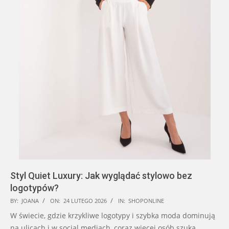
Styl Quiet Luxury: Jak wyglądać stylowo bez
logotypów?
2026-
BY:
JOANA
ON:
24 LUTEGO 2026
IN:
SHOPONLINE
02-
W świecie, gdzie krzykliwe logotypy i szybka moda dominują
24
na ulicach i w social mediach, coraz więcej osób szuka