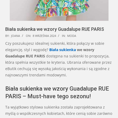
Biała sukienka we wzory Guadalupe RUE PARIS
2024-
BY:
JOANA
ON:
8 WRZEŚNIA 2024
IN:
MODA
09-
Czy poszukujesz idealnej sukienki, która połączy w sobie
08
elegancję, styl i wygodę?
Biała sukienka
we wzory
Guadalupe RUE PARIS
dostępna na sukienki to propozycja,
która spełnia wszystkie te kryteria. Ubrania oferowane przez
eButik cechują się wysoką jakością wykonania i są zgodne z
najnowszymi trendami modowymi.
Biała sukienka we wzory Guadalupe RUE
PARIS – Must-have tego sezonu!
Ta wyjątkowo stylowa sukienka została zaprojektowana z
myślą o współczesnych kobietach, które cenią sobie zarówno