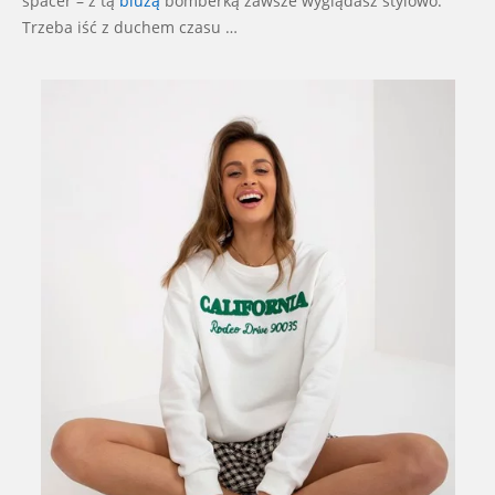
spacer – z tą
bluzą
bomberką zawsze wyglądasz stylowo.
Trzeba iść z duchem czasu …