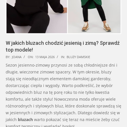
W jakich bluzach chodzić jesienią i zimą? Sprawdź
top modele!
2026-
BY:
JOANA
ON:
13 MAJA 2026
IN:
BLUZY DAMSKIE
05-
Sezon jesienno-zimowy przynosi ze sobą chłodniejsze dni i
13
długie, wieczorne zimowe spacery. W tym okresie, bluzy
stają się nieodłącznym elementem damskiej garderoby,
dostarczając ciepła i wygody. Warto podkreślić, że wybór
odpowiednich bluz na tę porę roku to nie tylko kwestia
komfortu, ale także stylu! Nowoczesna moda oferuje wiele
różnorodnych i stylowych bluz, które doskonale sprawdzą się
w jesiennych i zimowych stylizacjach. Dlatego dowiedz się w
jakich
bluzach
warto pokazać się teraz na mieście żeby czuć
komfort termiczny i wyglądać bosko!