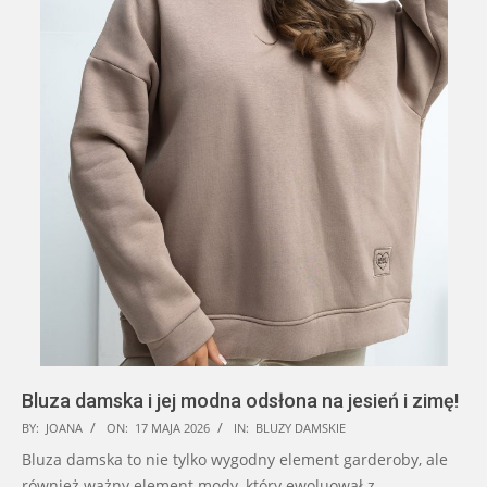
Bluza damska i jej modna odsłona na jesień i zimę!
2026-
BY:
JOANA
ON:
17 MAJA 2026
IN:
BLUZY DAMSKIE
05-
Bluza damska to nie tylko wygodny element garderoby, ale
17
również ważny element mody, który ewoluował z