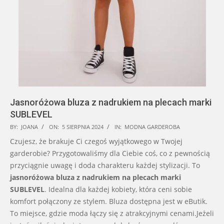
Jasnoróżowa bluza z nadrukiem na plecach marki
SUBLEVEL
2024-
BY:
JOANA
ON:
5 SIERPNIA 2024
IN:
MODNA GARDEROBA
08-
Czujesz, że brakuje Ci czegoś wyjątkowego w Twojej
05
garderobie? Przygotowaliśmy dla Ciebie coś, co z pewnością
przyciągnie uwagę i doda charakteru każdej stylizacji. To
jasnoróżowa bluza z nadrukiem na plecach marki
SUBLEVEL
. Idealna dla każdej kobiety, która ceni sobie
komfort połączony ze stylem. Bluza dostępna jest w eButik.
To miejsce, gdzie moda łączy się z atrakcyjnymi cenami.Jeżeli