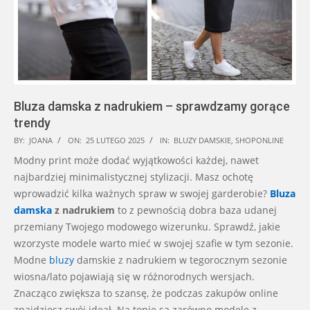
Bluza damska z nadrukiem – sprawdzamy gorące
trendy
2025-
BY:
JOANA
ON:
25 LUTEGO 2025
IN:
BLUZY DAMSKIE
,
SHOPONLINE
02-
Modny print może dodać wyjątkowości każdej, nawet
25
najbardziej minimalistycznej stylizacji. Masz ochotę
wprowadzić kilka ważnych spraw w swojej garderobie?
Bluza
damska
z nadrukiem
to z pewnością dobra baza udanej
przemiany Twojego modowego wizerunku. Sprawdź, jakie
wzorzyste modele warto mieć w swojej szafie w tym sezonie.
Modne
bluzy
damskie z nadrukiem w tegorocznym sezonie
wiosna/lato pojawiają się w różnorodnych wersjach.
Znacząco zwiększa to szansę, że podczas zakupów online
znajdziesz swój ideał. Na topie są zarówno modele z