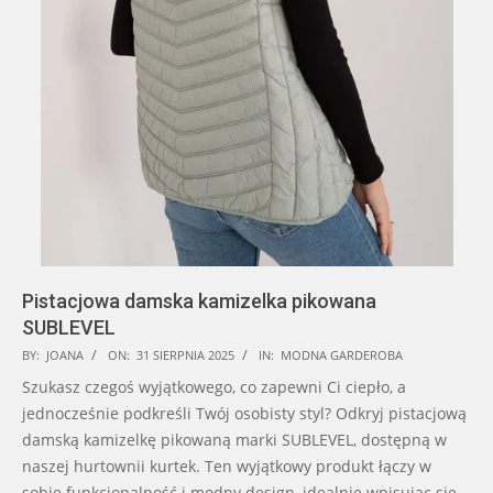
Pistacjowa damska kamizelka pikowana
SUBLEVEL
2025-
BY:
JOANA
ON:
31 SIERPNIA 2025
IN:
MODNA GARDEROBA
08-
Szukasz czegoś wyjątkowego, co zapewni Ci ciepło, a
31
jednocześnie podkreśli Twój osobisty styl? Odkryj pistacjową
damską kamizelkę pikowaną marki SUBLEVEL, dostępną w
naszej hurtownii kurtek. Ten wyjątkowy produkt łączy w
sobie funkcjonalność i modny design, idealnie wpisując się