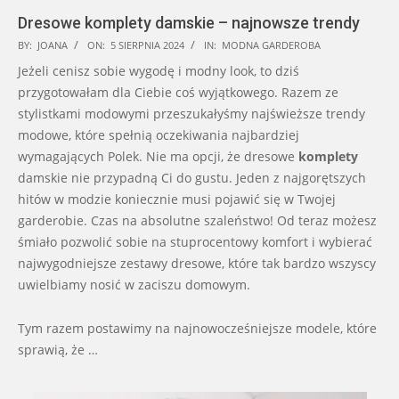
Dresowe komplety damskie – najnowsze trendy
2024-
BY:
JOANA
ON:
5 SIERPNIA 2024
IN:
MODNA GARDEROBA
08-
Jeżeli cenisz sobie wygodę i modny look, to dziś
05
przygotowałam dla Ciebie coś wyjątkowego. Razem ze
stylistkami modowymi przeszukałyśmy najświeższe trendy
modowe, które spełnią oczekiwania najbardziej
wymagających Polek. Nie ma opcji, że dresowe
komplety
damskie nie przypadną Ci do gustu. Jeden z najgorętszych
hitów w modzie koniecznie musi pojawić się w Twojej
garderobie. Czas na absolutne szaleństwo! Od teraz możesz
śmiało pozwolić sobie na stuprocentowy komfort i wybierać
najwygodniejsze zestawy dresowe, które tak bardzo wszyscy
uwielbiamy nosić w zaciszu domowym.
Tym razem postawimy na najnowocześniejsze modele, które
sprawią, że …