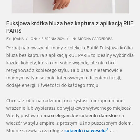
Fuksjowa krótka bluza bez kaptura z aplikacją RUE
PARIS
2024-
BY:
JOANA
ON:
4 SIERPNIA 2024
IN:
MODNA GARDEROBA
08-
Poznaj najnowszy hit mody z kolekcji eButik! Fuksjowa krótka
04
bluza bez kaptura z aplikacją RUE PARIS to idealny wybór dla
każdej kobiety, która ceni sobie wygodę, ale nie chce
rezygnować z kobiecego stylu. Ta bluza, z niesamowicie
modnym w tym sezonie intensywnym odcieniem fuksji,
dodaje energii i świeżości do każdego stroju.
Chcesz zrobić na rodzinnej uroczystości niezapomniane
wrażenie lub wybierasz do wyjątkowo wytwornego miejsca?
Wtedy postaw na
maxi eleganckie sukienki damskie
na
wieczór w stylu empire, z prostym luźno puszczonym dołem.
Modne są zwłaszcza długie
sukienki na weselu
z …