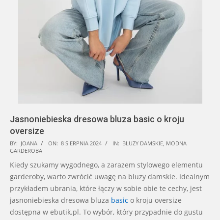
Jasnoniebieska dresowa bluza basic o kroju
oversize
2024-
BY:
JOANA
ON:
8 SIERPNIA 2024
IN:
BLUZY DAMSKIE
,
MODNA
GARDEROBA
08-
Kiedy szukamy wygodnego, a zarazem stylowego elementu
08
garderoby, warto zwrócić uwagę na bluzy damskie. Idealnym
przykładem ubrania, które łączy w sobie obie te cechy, jest
jasnoniebieska dresowa bluza
basic
o kroju oversize
dostępna w ebutik.pl. To wybór, który przypadnie do gustu