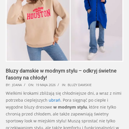
Bluzy damskie w modnym stylu – odkryj świetne
fasony na chłody!
2026-
BY:
JOANA
ON:
19 MAJA 2026
IN:
BLUZY DAMSKIE
05-
Wielkimi krokami zbliżają się chłodniejsze dni, a wraz z nimi
19
potrzeba cieplejszych
ubrań
. Pora sięgnąć po ciepłe i
wygodne bluzy dresowe
w modnym stylu
, które nie tylko
chronią przed chłodem, ale także zapewniają świetny
sportowy look w miejskim stylu! Muszą sprostać nie tylko
oczekiwaniom stylu, ale także komfortu i funkcjonalności w