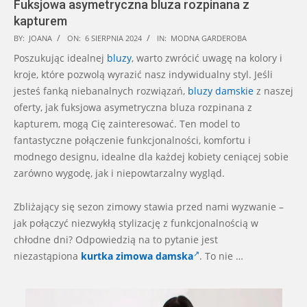
Fuksjowa asymetryczna bluza rozpinana z
kapturem
2024-
BY:
JOANA
ON:
6 SIERPNIA 2024
IN:
MODNA GARDEROBA
08-
Poszukując idealnej
bluzy
, warto zwrócić uwagę na kolory i
06
kroje, które pozwolą wyrazić nasz indywidualny styl. Jeśli
jesteś fanką niebanalnych rozwiązań,
bluzy damskie
z naszej
oferty, jak fuksjowa asymetryczna bluza rozpinana z
kapturem, mogą Cię zainteresować. Ten model to
fantastyczne połączenie funkcjonalności, komfortu i
modnego designu, idealne dla każdej kobiety ceniącej sobie
zarówno wygodę, jak i niepowtarzalny wygląd.
Zbliżający się sezon zimowy stawia przed nami wyzwanie –
jak połączyć niezwykłą stylizację z funkcjonalnością w
chłodne dni? Odpowiedzią na to pytanie jest
niezastąpiona
kurtka zimowa damska
. To nie …