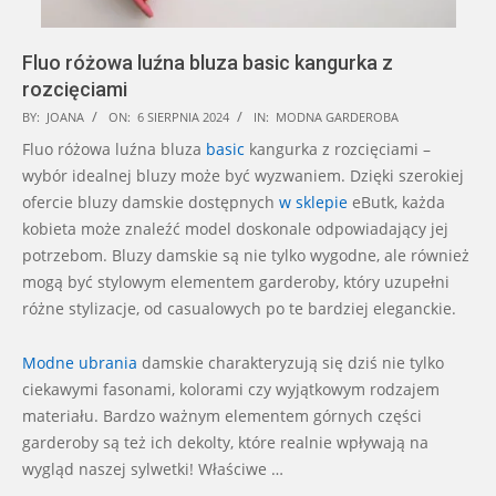
Fluo różowa luźna bluza basic kangurka z
rozcięciami
2024-
BY:
JOANA
ON:
6 SIERPNIA 2024
IN:
MODNA GARDEROBA
08-
Fluo różowa luźna bluza
basic
kangurka z rozcięciami –
06
wybór idealnej bluzy może być wyzwaniem. Dzięki szerokiej
ofercie bluzy damskie dostępnych
w sklepie
eButk, każda
kobieta może znaleźć model doskonale odpowiadający jej
potrzebom. Bluzy damskie są nie tylko wygodne, ale również
mogą być stylowym elementem garderoby, który uzupełni
różne stylizacje, od casualowych po te bardziej eleganckie.
Modne ubrania
damskie charakteryzują się dziś nie tylko
ciekawymi fasonami, kolorami czy wyjątkowym rodzajem
materiału. Bardzo ważnym elementem górnych części
garderoby są też ich dekolty, które realnie wpływają na
wygląd naszej sylwetki! Właściwe …