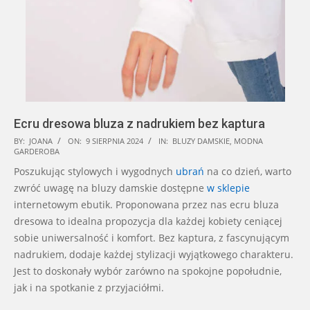
Ecru dresowa bluza z nadrukiem bez kaptura
2024-
BY:
JOANA
ON:
9 SIERPNIA 2024
IN:
BLUZY DAMSKIE
,
MODNA
GARDEROBA
08-
Poszukując stylowych i wygodnych
ubrań
na co dzień, warto
09
zwróć uwagę na bluzy damskie dostępne
w sklepie
internetowym ebutik. Proponowana przez nas ecru bluza
dresowa to idealna propozycja dla każdej kobiety ceniącej
sobie uniwersalność i komfort. Bez kaptura, z fascynującym
nadrukiem, dodaje każdej stylizacji wyjątkowego charakteru.
Jest to doskonały wybór zarówno na spokojne popołudnie,
jak i na spotkanie z przyjaciółmi.