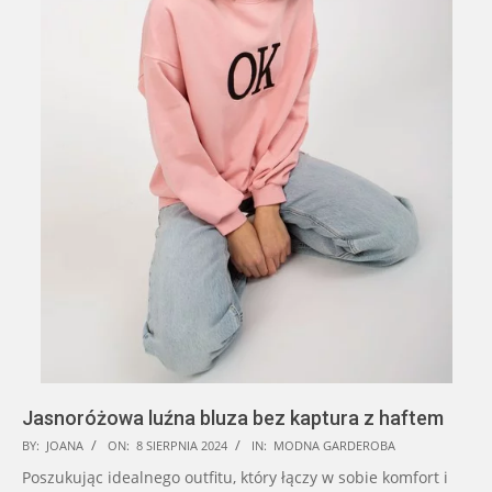
Jasnoróżowa luźna bluza bez kaptura z haftem
2024-
BY:
JOANA
ON:
8 SIERPNIA 2024
IN:
MODNA GARDEROBA
08-
Poszukując idealnego outfitu, który łączy w sobie komfort i