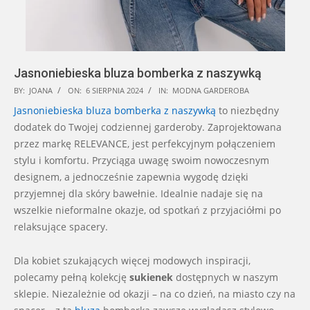
Jasnoniebieska bluza bomberka z naszywką
2024-
BY:
JOANA
ON:
6 SIERPNIA 2024
IN:
MODNA GARDEROBA
08-
Jasnoniebieska bluza bomberka z naszywką
to niezbędny
06
dodatek do Twojej codziennej garderoby. Zaprojektowana
przez markę RELEVANCE, jest perfekcyjnym połączeniem
stylu i komfortu. Przyciąga uwagę swoim nowoczesnym
designem, a jednocześnie zapewnia wygodę dzięki
przyjemnej dla skóry bawełnie. Idealnie nadaje się na
wszelkie nieformalne okazje, od spotkań z przyjaciółmi po
relaksujące spacery.
Dla kobiet szukających więcej modowych inspiracji,
polecamy pełną kolekcję
sukienek
dostępnych w naszym
sklepie. Niezależnie od okazji – na co dzień, na miasto czy na