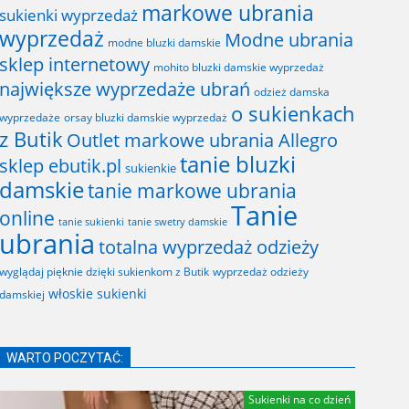
markowe ubrania
sukienki wyprzedaż
wyprzedaż
Modne ubrania
modne bluzki damskie
sklep internetowy
mohito bluzki damskie wyprzedaż
największe wyprzedaże ubrań
odzież damska
o sukienkach
wyprzedaże
orsay bluzki damskie wyprzedaż
z Butik
Outlet markowe ubrania Allegro
tanie bluzki
sklep ebutik.pl
sukienkie
damskie
tanie markowe ubrania
Tanie
online
tanie sukienki
tanie swetry damskie
ubrania
totalna wyprzedaż odzieży
wyglądaj pięknie dzięki sukienkom z Butik
wyprzedaż odzieży
włoskie sukienki
damskiej
WARTO POCZYTAĆ:
Sukienki na co dzień