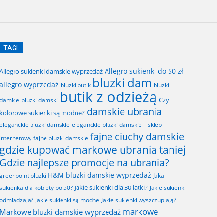
TAGI:
Allegro sukienki do 50 zł
Allegro sukienki damskie wyprzedaż
bluzki dam
allegro wyprzedaż
bluzki butik
bluzki
butik z odzieżą
Czy
bluzki damski
damkie
damskie ubrania
kolorowe sukienki są modne?
eleganckie bluzki damskie
eleganckie bluzki damskie – sklep
fajne ciuchy damskie
fajne bluzki damskie
internetowy
gdzie kupować markowe ubrania taniej
Gdzie najlepsze promocje na ubrania?
H&M bluzki damskie wyprzedaż
greenpoint bluzki
Jaka
Jakie sukienki dla 30 latki?
sukienka dla kobiety po 50?
Jakie sukienki
odmładzają?
jakie sukienki są modne
Jakie sukienki wyszczuplają?
markowe
Markowe bluzki damskie wyprzedaż