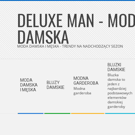
Skip
DELUXE MAN - MOD
to
content
DAMSKA
MODA DAMSKA I MĘSKA - TRENDY NA NADCHODZĄCY SEZON
Secondary
BLUZKI
Navigation
DAMSKIE
Bluzka
Menu
MODNA
damska to
MODA
BLUZY
GARDEROBA
jeden z
DAMSKA
DAMSKIE
Modna
najbardziej
I MĘSKA
garderoba
podstawowych
elementów
damskiej
garderoby