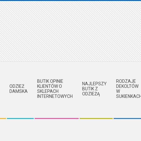
BUTIK OPINIE
RODZAJE
NAJLEPSZY
ODZIEŻ
KLIENTÓW O
DEKOLTÓW
BUTIK Z
DAMSKA
SKLEPACH
W
ODZIEŻĄ
INTERNETOWYCH
SUKIENKAC