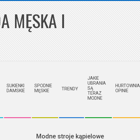
A MĘSKA I
JAKIE
UBRANIA
SUKIENKI
SPODNIE
HURTOWNIA
SĄ
TRENDY
DAMSKIE
MĘSKIE
OPINIE
TERAZ
MODNE
Modne stroje kąpielowe