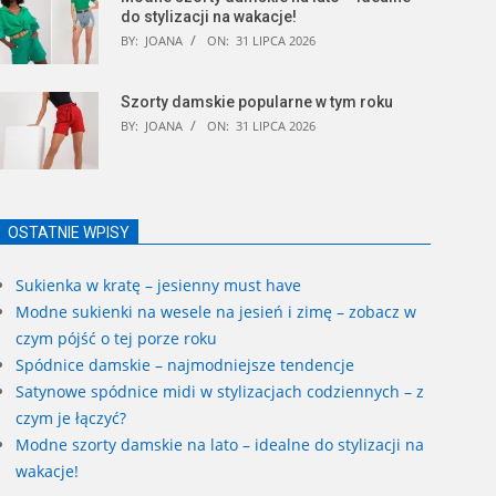
do stylizacji na wakacje!
BY:
JOANA
ON:
31 LIPCA 2026
Szorty damskie popularne w tym roku
BY:
JOANA
ON:
31 LIPCA 2026
OSTATNIE WPISY
Sukienka w kratę – jesienny must have
Modne sukienki na wesele na jesień i zimę – zobacz w
czym pójść o tej porze roku
Spódnice damskie – najmodniejsze tendencje
Satynowe spódnice midi w stylizacjach codziennych – z
czym je łączyć?
Modne szorty damskie na lato – idealne do stylizacji na
wakacje!