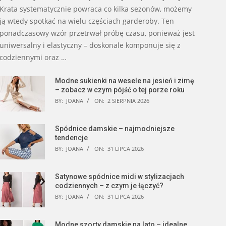
Krata systematycznie powraca co kilka sezonów, możemy
ją wtedy spotkać na wielu częściach garderoby. Ten
ponadczasowy wzór przetrwał próbę czasu, ponieważ jest
uniwersalny i elastyczny – doskonale komponuje się z
codziennymi oraz …
Modne sukienki na wesele na jesień i zimę
– zobacz w czym pójść o tej porze roku
BY:
JOANA
ON:
2 SIERPNIA 2026
Spódnice damskie – najmodniejsze
tendencje
BY:
JOANA
ON:
31 LIPCA 2026
Satynowe spódnice midi w stylizacjach
codziennych – z czym je łączyć?
BY:
JOANA
ON:
31 LIPCA 2026
Modne szorty damskie na lato – idealne