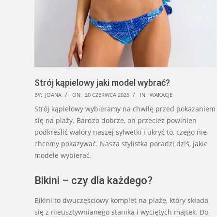
Strój kąpielowy jaki model wybrać?
2025-
BY:
JOANA
ON:
20 CZERWCA 2025
IN:
WAKACJE
06-
Strój kąpielowy wybieramy na chwilę przed pokazaniem
20
się na plaży. Bardzo dobrze, on przecież powinien
podkreślić walory naszej sylwetki i ukryć to, czego nie
chcemy pokazywać. Nasza stylistka poradzi dziś, jakie
modele wybierać.
Bikini – czy dla każdego?
Bikini to dwuczęściowy komplet na plażę, który składa
się z nieusztywnianego stanika i wyciętych majtek. Do