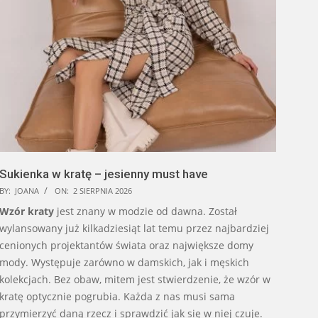
Sukienka w kratę – jesienny must have
BY:
JOANA
ON:
2 SIERPNIA 2026
Wzór kraty
jest znany w modzie od dawna. Został
wylansowany już kilkadziesiąt lat temu przez najbardziej
cenionych projektantów świata oraz największe domy
mody. Występuje zarówno w damskich, jak i męskich
kolekcjach. Bez obaw, mitem jest stwierdzenie, że wzór w
kratę optycznie pogrubia. Każda z nas musi sama
przymierzyć daną rzecz i sprawdzić jak się w niej czuje.