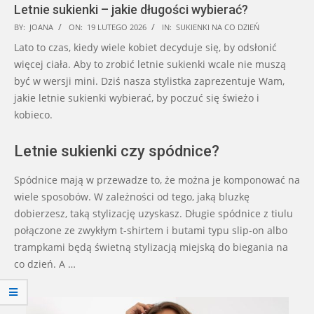
Letnie sukienki – jakie długości wybierać?
2026-
BY:
JOANA
ON:
19 LUTEGO 2026
IN:
SUKIENKI NA CO DZIEŃ
02-
Lato to czas, kiedy wiele kobiet decyduje się, by odsłonić
19
więcej ciała. Aby to zrobić letnie sukienki wcale nie muszą
być w wersji mini. Dziś nasza stylistka zaprezentuje Wam,
jakie letnie sukienki wybierać, by poczuć się świeżo i
kobieco.
Letnie sukienki czy spódnice?
Spódnice mają w przewadze to, że można je komponować na
wiele sposobów. W zależności od tego, jaką bluzkę
dobierzesz, taką stylizację uzyskasz. Długie spódnice z tiulu
połączone ze zwykłym t-shirtem i butami typu slip-on albo
trampkami będą świetną stylizacją miejską do biegania na
co dzień. A …