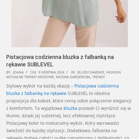
Pistacjowa codzienna bluzka z falbanką na
rękawie SUBLEVEL
2024-
BY:
JOANA
ON:
9 SIERPNIA 2024
IN:
BLUZKI DAMSKIE
,
FASHION
AKTUALNE TRENDY MODOWE
,
MODNA GARDEROBA
,
TRENDY
08-
Stylowy wybór na każdą okazję –
Pistacjowa codzienna
09
bluzka z falbanką na rękawie
SUBLEVEL to idealna
propozycja dla kobiet, które cenią sobie połączenie elegancji
z komfortem. Ta wyjątkowa
bluzka
pozwoli Ci wyróżnić się w
tłumie, dzięki jej subtelnej, lecz efektownej stylistyce.
Pistacjowy kolor to niebanalny wybór, który wprowadzi
świeżość do każdej stylizacji. Dodatkowo, falbanka na
rękawie dodaje całości nutkę romantyzmu
i
delikatności, co