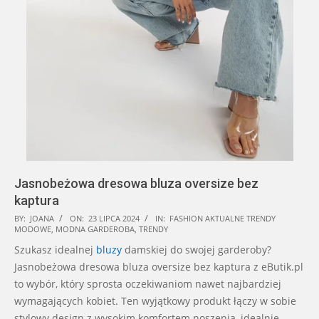
Jasnobeżowa dresowa bluza oversize bez
kaptura
2024-
BY:
JOANA
ON:
23 LIPCA 2024
IN:
FASHION AKTUALNE TRENDY
MODOWE
,
MODNA GARDEROBA
,
TRENDY
07-
Szukasz idealnej
bluzy
damskiej do swojej garderoby?
23
Jasnobeżowa dresowa bluza oversize bez kaptura z eButik.pl
to wybór, który sprosta oczekiwaniom nawet najbardziej
wymagających kobiet. Ten wyjątkowy produkt łączy w sobie
stylowy design z wysokim komfortem noszenia, idealnie