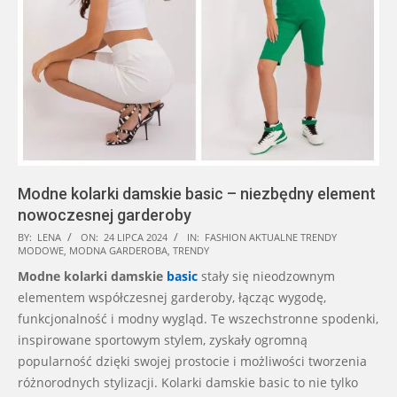
Modne kolarki damskie basic – niezbędny element
nowoczesnej garderoby
2024-
BY:
LENA
ON:
24 LIPCA 2024
IN:
FASHION AKTUALNE TRENDY
MODOWE
,
MODNA GARDEROBA
,
TRENDY
07-
Modne kolarki damskie
basic
stały się nieodzownym
24
elementem współczesnej garderoby, łącząc wygodę,
funkcjonalność i modny wygląd. Te wszechstronne spodenki,
inspirowane sportowym stylem, zyskały ogromną
popularność dzięki swojej prostocie i możliwości tworzenia
różnorodnych stylizacji. Kolarki damskie basic to nie tylko