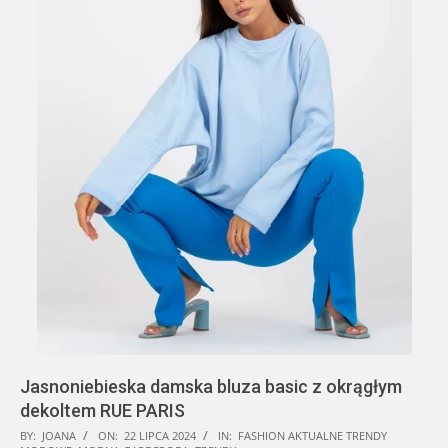
Jasnoniebieska damska bluza basic z okrągłym
dekoltem RUE PARIS
2024-
BY:
JOANA
ON:
22 LIPCA 2024
IN:
FASHION AKTUALNE TRENDY