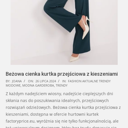
Beżowa cienka kurtka przejściowa z kieszeniami
2024-
BY:
JOANA
ON:
26 LIPCA 2024
IN:
FASHION AKTUALNE TRENDY
MODOWE
,
MODNA GARDEROBA
,
TRENDY
07-
Z każdym nadejściem wiosny, nadejście cieplejszych dni
26
skłania nas do poszukiwania idealnych, przejściowych
rozwiązań odzieżowych. Beżowa cienka kurtka przejściowa z
kieszeniami, dostępna w ofercie hurtowni kurtek
factoryprice.eu, wyróżnia się nie tylko funkcjonalnością, ale
też uniwersalnym designem, który bez trudu dopasuje się