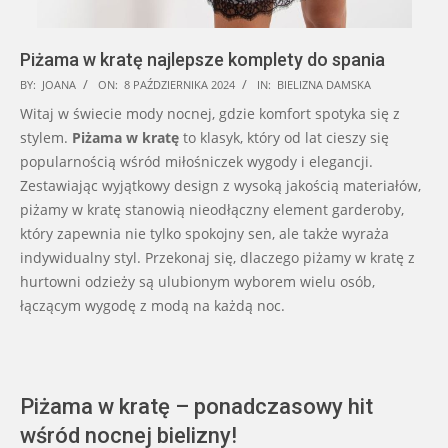
Piżama w kratę najlepsze komplety do spania
2024-
BY:
JOANA
ON:
8 PAŹDZIERNIKA 2024
IN:
BIELIZNA DAMSKA
10-
Witaj w świecie mody nocnej, gdzie komfort spotyka się z
08
stylem.
Piżama w kratę
to klasyk, który od lat cieszy się
popularnością wśród miłośniczek wygody i elegancji.
Zestawiając wyjątkowy design z wysoką jakością materiałów,
piżamy w kratę stanowią nieodłączny element garderoby,
który zapewnia nie tylko spokojny sen, ale także wyraża
indywidualny styl. Przekonaj się, dlaczego piżamy w kratę z
hurtowni odzieży są ulubionym wyborem wielu osób,
łączącym wygodę z modą na każdą noc.
Piżama w kratę – ponadczasowy hit
wśród nocnej bielizny!