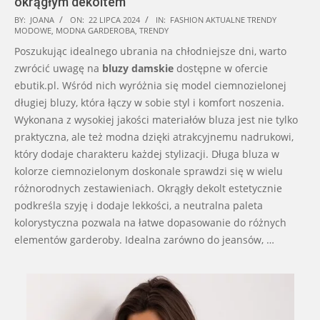
okrągłym dekoltem
2024-
BY:
JOANA
ON:
22 LIPCA 2024
IN:
FASHION AKTUALNE TRENDY
MODOWE
,
MODNA GARDEROBA
,
TRENDY
07-
Poszukując idealnego ubrania na chłodniejsze dni, warto
22
zwrócić uwagę na
bluzy damskie
dostępne w ofercie
ebutik.pl. Wśród nich wyróżnia się model ciemnozielonej
długiej bluzy, która łączy w sobie styl i komfort noszenia.
Wykonana z wysokiej jakości materiałów bluza jest nie tylko
praktyczna, ale też modna dzięki atrakcyjnemu nadrukowi,
który dodaje charakteru każdej stylizacji. Długa bluza w
kolorze ciemnozielonym doskonale sprawdzi się w wielu
różnorodnych zestawieniach. Okrągły dekolt estetycznie
podkreśla szyję i dodaje lekkości, a neutralna paleta
kolorystyczna pozwala na łatwe dopasowanie do różnych
elementów garderoby. Idealna zarówno do jeansów, …