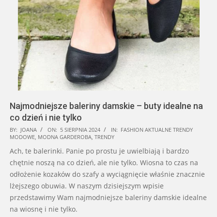
Najmodniejsze baleriny damskie – buty idealne na
co dzień i nie tylko
2024-
BY:
JOANA
ON:
5 SIERPNIA 2024
IN:
FASHION AKTUALNE TRENDY
MODOWE
,
MODNA GARDEROBA
,
TRENDY
08-
Ach, te balerinki. Panie po prostu je uwielbiają i bardzo
05
chętnie noszą na co dzień, ale nie tylko. Wiosna to czas na
odłożenie kozaków do szafy a wyciągnięcie właśnie znacznie
lżejszego obuwia. W naszym dzisiejszym wpisie
przedstawimy Wam najmodniejsze baleriny damskie idealne
na wiosnę i nie tylko.