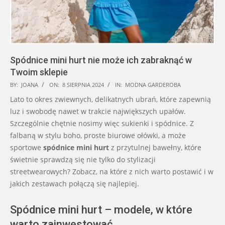
Spódnice mini hurt nie może ich zabraknąć w
Twoim sklepie
2024-
BY:
JOANA
ON:
8 SIERPNIA 2024
IN:
MODNA GARDEROBA
08-
Lato to okres zwiewnych, delikatnych ubrań, które zapewnią
08
luz i swobodę nawet w trakcie największych upałów.
Szczególnie chętnie nosimy więc sukienki i spódnice. Z
falbaną w stylu boho, proste biurowe ołówki, a może
sportowe
spódnice mini hurt
z przytulnej bawełny, które
świetnie sprawdzą się nie tylko do stylizacji
streetwearowych? Zobacz, na które z nich warto postawić i w
jakich zestawach połączą się najlepiej.
Spódnice mini hurt – modele, w które
warto zainwestować