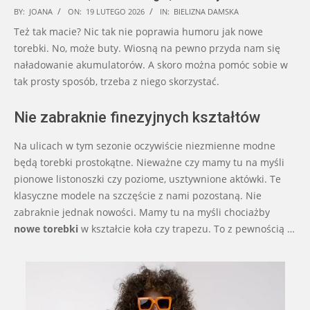
2026-
BY:
JOANA
ON:
19 LUTEGO 2026
IN:
BIELIZNA DAMSKA
02-
Też tak macie? Nic tak nie poprawia humoru jak nowe
19
torebki. No, może buty. Wiosną na pewno przyda nam się
naładowanie akumulatorów. A skoro można pomóc sobie w
tak prosty sposób, trzeba z niego skorzystać.
Nie zabraknie finezyjnych kształtów
Na ulicach w tym sezonie oczywiście niezmienne modne
będą torebki prostokątne. Nieważne czy mamy tu na myśli
pionowe listonoszki czy poziome, usztywnione aktówki. Te
klasyczne modele na szczęście z nami pozostaną. Nie
zabraknie jednak nowości. Mamy tu na myśli chociażby
nowe torebki
w kształcie koła czy trapezu. To z pewnością …