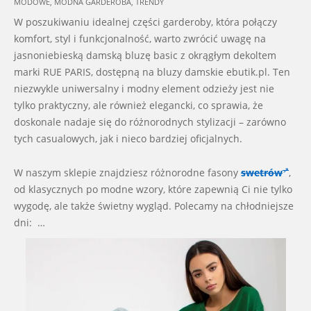
MODOWE
,
MODNA GARDEROBA
,
TRENDY
07-
W poszukiwaniu idealnej części garderoby, która połączy
22
komfort, styl i funkcjonalność, warto zwrócić uwagę na
jasnoniebieską damską bluzę basic z okrągłym dekoltem
marki RUE PARIS, dostępną na bluzy damskie ebutik.pl. Ten
niezwykle uniwersalny i modny element odzieży jest nie
tylko praktyczny, ale również elegancki, co sprawia, że
doskonale nadaje się do różnorodnych stylizacji – zarówno
tych casualowych, jak i nieco bardziej oficjalnych.
W naszym sklepie znajdziesz różnorodne fasony
swetrów
,
od klasycznych po modne wzory, które zapewnią Ci nie tylko
wygodę, ale także świetny wygląd. Polecamy na chłodniejsze
dni: …