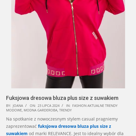
Fuksjowa dresowa bluza plus size z suwakiem
2024-
BY:
JOANA
ON:
23 LIPCA 2024
IN:
FASHION AKTUALNE TRENDY
MODOWE
,
MODNA GARDEROBA
,
TRENDY
07-
Na spotkanie z nowoczesnym stylem casual pragniemy
23
zaprezentować
fuksjowa dresowa bluza plus size z
suwakiem
od marki RELEVANCE. Jest to idealny wybór dla