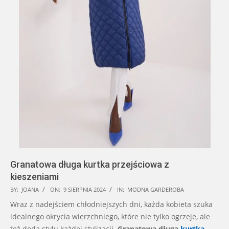
Granatowa długa kurtka przejściowa z
kieszeniami
2024-
BY:
JOANA
ON:
9 SIERPNIA 2024
IN:
MODNA GARDEROBA
08-
Wraz z nadejściem chłodniejszych dni, każda kobieta szuka
09
idealnego okrycia wierzchniego, które nie tylko ogrzeje, ale
też doda stylu każdej stylizacji.
Granatowa długa
kurtka