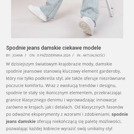
Spodnie jeans damskie ciekawe modele
2024-
BY:
JOANA
ON:
8 PAŹDZIERNIKA 2024
IN:
AKTUALNOŚCI
10-
W dzisiejszym światowym krajobrazie mody, damskie
08
spodnie jeansowe stanowią kluczowy element garderoby,
który nie tylko podkreśla styl, ale także oferuje niezrównane
poczucie komfortu. Wraz z ewolucją trendów i designu,
spodnie te stały się ikonicznym elementem, przekraczając
granice klasycznego denimu i wprowadzając innowacje
zarówno w krojach, jak i detalach. Od klasycznych fasonów
po odważne eksperymenty z wzorami i zdobieniami,
spodnie
jeans damskie
oferują niekończącą się paletę możliwości,
pozwalając każdej kobiecie wyrazić swój unikalny styl