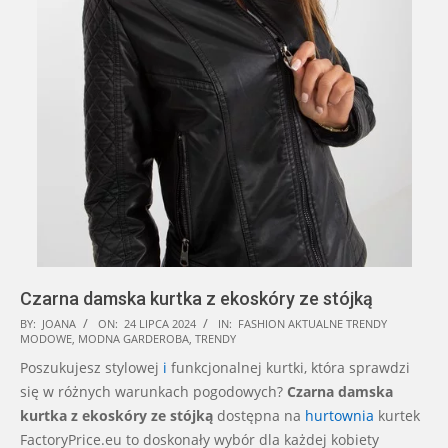
Czarna damska kurtka z ekoskóry ze stójką
2024-
BY:
JOANA
ON:
24 LIPCA 2024
IN:
FASHION AKTUALNE TRENDY
MODOWE
,
MODNA GARDEROBA
,
TRENDY
07-
Poszukujesz stylowej
i
funkcjonalnej kurtki, która sprawdzi
24
się w różnych warunkach pogodowych?
Czarna damska
kurtka z ekoskóry ze stójką
dostępna na
hurtownia
kurtek
FactoryPrice.eu to doskonały wybór dla każdej kobiety