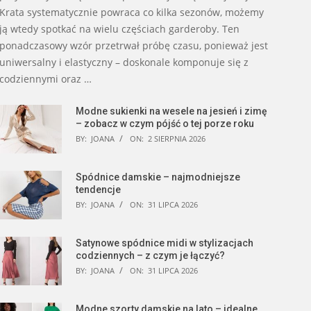
Krata systematycznie powraca co kilka sezonów, możemy
ją wtedy spotkać na wielu częściach garderoby. Ten
ponadczasowy wzór przetrwał próbę czasu, ponieważ jest
uniwersalny i elastyczny – doskonale komponuje się z
codziennymi oraz …
Modne sukienki na wesele na jesień i zimę
– zobacz w czym pójść o tej porze roku
BY:
JOANA
ON:
2 SIERPNIA 2026
Spódnice damskie – najmodniejsze
tendencje
BY:
JOANA
ON:
31 LIPCA 2026
Satynowe spódnice midi w stylizacjach
codziennych – z czym je łączyć?
BY:
JOANA
ON:
31 LIPCA 2026
Modne szorty damskie na lato – idealne