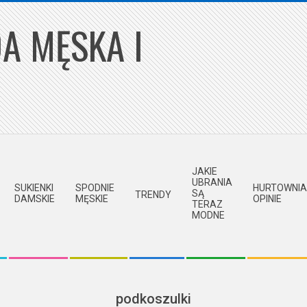
A MĘSKA I
JAKIE
UBRANIA
SUKIENKI
SPODNIE
HURTOWNIA
SĄ
TRENDY
DAMSKIE
MĘSKIE
OPINIE
TERAZ
MODNE
podkoszulki