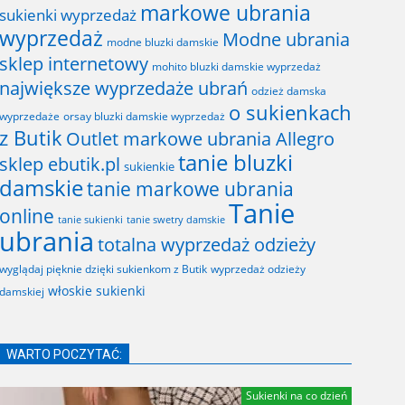
markowe ubrania
sukienki wyprzedaż
wyprzedaż
Modne ubrania
modne bluzki damskie
sklep internetowy
mohito bluzki damskie wyprzedaż
największe wyprzedaże ubrań
odzież damska
o sukienkach
wyprzedaże
orsay bluzki damskie wyprzedaż
z Butik
Outlet markowe ubrania Allegro
tanie bluzki
sklep ebutik.pl
sukienkie
damskie
tanie markowe ubrania
Tanie
online
tanie sukienki
tanie swetry damskie
ubrania
totalna wyprzedaż odzieży
wyglądaj pięknie dzięki sukienkom z Butik
wyprzedaż odzieży
włoskie sukienki
damskiej
WARTO POCZYTAĆ:
Sukienki na co dzień