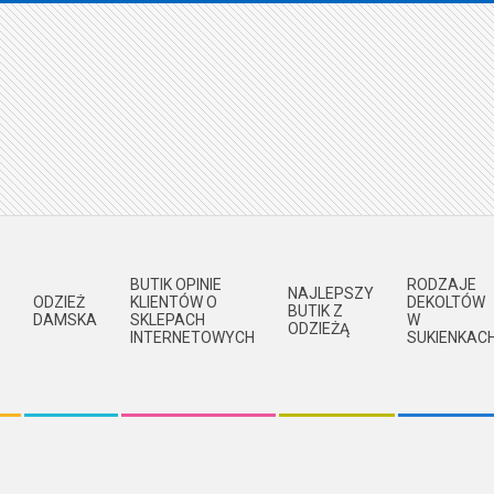
BUTIK OPINIE
RODZAJE
NAJLEPSZY
ODZIEŻ
KLIENTÓW O
DEKOLTÓW
BUTIK Z
DAMSKA
SKLEPACH
W
ODZIEŻĄ
INTERNETOWYCH
SUKIENKAC