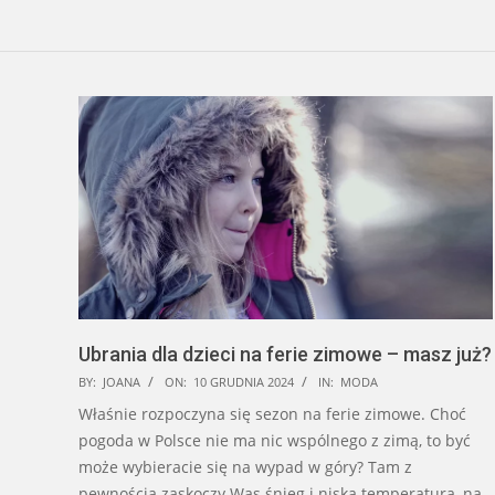
Ubrania dla dzieci na ferie zimowe – masz już?
2024-
BY:
JOANA
ON:
10 GRUDNIA 2024
IN:
MODA
12-
Właśnie rozpoczyna się sezon na ferie zimowe. Choć
10
pogoda w Polsce nie ma nic wspólnego z zimą, to być
może wybieracie się na wypad w góry? Tam z
pewnością zaskoczy Was śnieg i niska temperatura, na