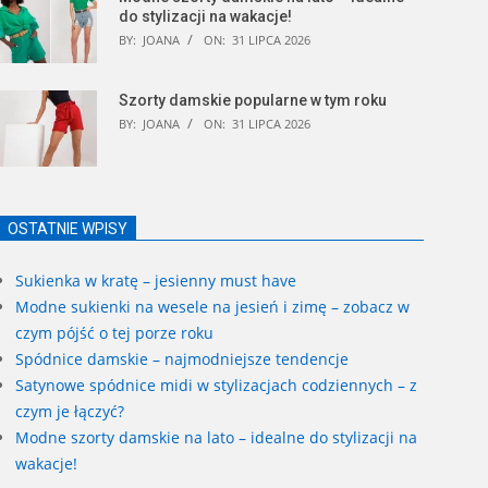
do stylizacji na wakacje!
BY:
JOANA
ON:
31 LIPCA 2026
Szorty damskie popularne w tym roku
BY:
JOANA
ON:
31 LIPCA 2026
OSTATNIE WPISY
Sukienka w kratę – jesienny must have
Modne sukienki na wesele na jesień i zimę – zobacz w
czym pójść o tej porze roku
Spódnice damskie – najmodniejsze tendencje
Satynowe spódnice midi w stylizacjach codziennych – z
czym je łączyć?
Modne szorty damskie na lato – idealne do stylizacji na
wakacje!