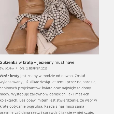
Sukienka w kratę – jesienny must have
BY:
JOANA
ON:
2 SIERPNIA 2026
Wzór kraty
jest znany w modzie od dawna. Został
wylansowany już kilkadziesiąt lat temu przez najbardziej
cenionych projektantów świata oraz największe domy
mody. Występuje zarówno w damskich, jak i męskich
kolekcjach. Bez obaw, mitem jest stwierdzenie, że wzór w
kratę optycznie pogrubia. Każda z nas musi sama
przymierzyć daną rzecz i sprawdzić jak się w niej czuje.