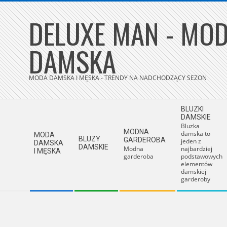
Skip
DELUXE MAN - MOD
to
content
DAMSKA
MODA DAMSKA I MĘSKA - TRENDY NA NADCHODZĄCY SEZON
Secondary
BLUZKI
Navigation
DAMSKIE
Bluzka
Menu
MODNA
damska to
MODA
BLUZY
GARDEROBA
jeden z
DAMSKA
DAMSKIE
Modna
najbardziej
I MĘSKA
garderoba
podstawowych
elementów
damskiej
garderoby