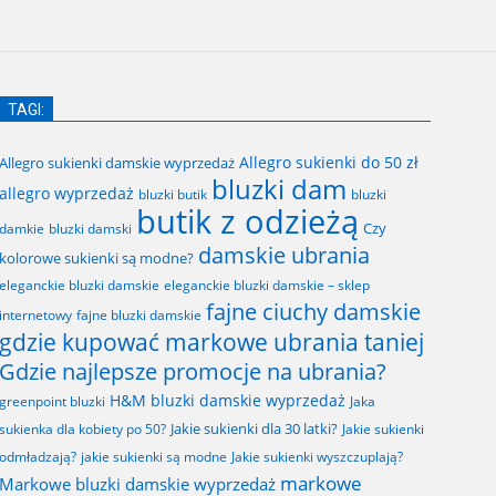
TAGI:
Allegro sukienki do 50 zł
Allegro sukienki damskie wyprzedaż
bluzki dam
allegro wyprzedaż
bluzki butik
bluzki
butik z odzieżą
Czy
bluzki damski
damkie
damskie ubrania
kolorowe sukienki są modne?
eleganckie bluzki damskie
eleganckie bluzki damskie – sklep
fajne ciuchy damskie
fajne bluzki damskie
internetowy
gdzie kupować markowe ubrania taniej
Gdzie najlepsze promocje na ubrania?
H&M bluzki damskie wyprzedaż
greenpoint bluzki
Jaka
Jakie sukienki dla 30 latki?
sukienka dla kobiety po 50?
Jakie sukienki
odmładzają?
jakie sukienki są modne
Jakie sukienki wyszczuplają?
markowe
Markowe bluzki damskie wyprzedaż