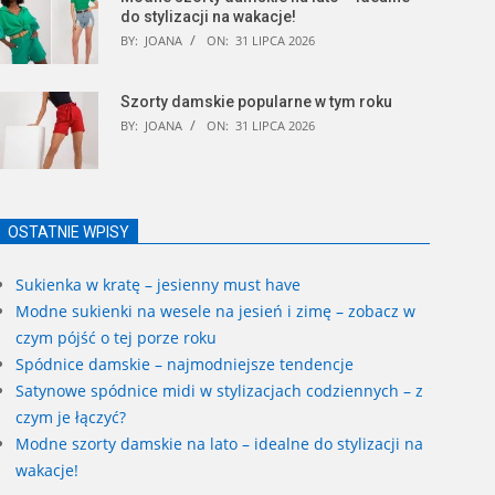
do stylizacji na wakacje!
BY:
JOANA
ON:
31 LIPCA 2026
Szorty damskie popularne w tym roku
BY:
JOANA
ON:
31 LIPCA 2026
OSTATNIE WPISY
Sukienka w kratę – jesienny must have
Modne sukienki na wesele na jesień i zimę – zobacz w
czym pójść o tej porze roku
Spódnice damskie – najmodniejsze tendencje
Satynowe spódnice midi w stylizacjach codziennych – z
czym je łączyć?
Modne szorty damskie na lato – idealne do stylizacji na
wakacje!