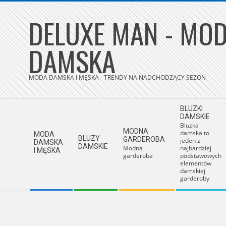
Skip
DELUXE MAN - MOD
to
content
DAMSKA
MODA DAMSKA I MĘSKA - TRENDY NA NADCHODZĄCY SEZON
Secondary
BLUZKI
Navigation
DAMSKIE
Bluzka
Menu
MODNA
damska to
MODA
BLUZY
GARDEROBA
jeden z
DAMSKA
DAMSKIE
Modna
najbardziej
I MĘSKA
garderoba
podstawowych
elementów
damskiej
garderoby