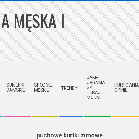
A MĘSKA I
JAKIE
UBRANIA
SUKIENKI
SPODNIE
HURTOWNIA
SĄ
TRENDY
DAMSKIE
MĘSKIE
OPINIE
TERAZ
MODNE
puchowe kurtki zimowe