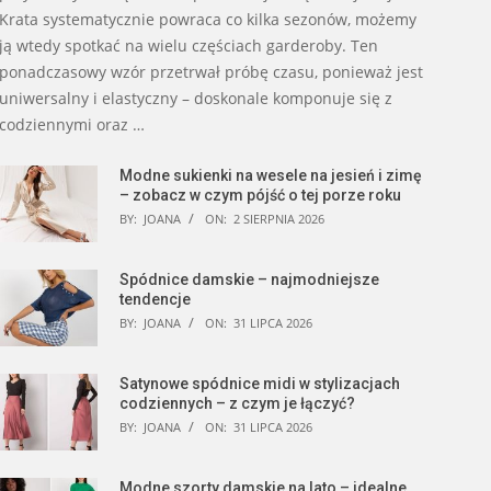
Krata systematycznie powraca co kilka sezonów, możemy
ją wtedy spotkać na wielu częściach garderoby. Ten
ponadczasowy wzór przetrwał próbę czasu, ponieważ jest
uniwersalny i elastyczny – doskonale komponuje się z
codziennymi oraz …
Modne sukienki na wesele na jesień i zimę
– zobacz w czym pójść o tej porze roku
BY:
JOANA
ON:
2 SIERPNIA 2026
Spódnice damskie – najmodniejsze
tendencje
BY:
JOANA
ON:
31 LIPCA 2026
Satynowe spódnice midi w stylizacjach
codziennych – z czym je łączyć?
BY:
JOANA
ON:
31 LIPCA 2026
Modne szorty damskie na lato – idealne