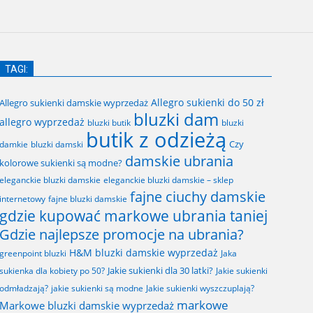
TAGI:
Allegro sukienki do 50 zł
Allegro sukienki damskie wyprzedaż
bluzki dam
allegro wyprzedaż
bluzki butik
bluzki
butik z odzieżą
Czy
bluzki damski
damkie
damskie ubrania
kolorowe sukienki są modne?
eleganckie bluzki damskie
eleganckie bluzki damskie – sklep
fajne ciuchy damskie
fajne bluzki damskie
internetowy
gdzie kupować markowe ubrania taniej
Gdzie najlepsze promocje na ubrania?
H&M bluzki damskie wyprzedaż
greenpoint bluzki
Jaka
Jakie sukienki dla 30 latki?
sukienka dla kobiety po 50?
Jakie sukienki
odmładzają?
jakie sukienki są modne
Jakie sukienki wyszczuplają?
markowe
Markowe bluzki damskie wyprzedaż