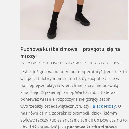
Puchowa kurtka zimowa – przygotuj się na
mrozy!
2025-
BY:
JOANA
ON:
1 PAŹDZIERNIKA 2025
IN:
KURTKI PUCHOWE
10-
Jesteś już gotowa na ujemne temperatury? Jeżeli nie, to
01
wciąż jest dobry moment na to, by zaopatrzyć się w
najcieplejsze okrycia wierzchnie, które nie pozwolą
zmarznąć Ci jesienią i zimą. Warto zrobić to teraz,
ponieważ właśnie rozpoczyna się gorący sezon
wyprzedaży przedświątecznych, czyli
Black Friday
. U
nas również nie zabraknie promocji, dzięki którym
stylowe rzeczy kupisz znacznie taniej! Co powiesz na to,
aby dziś sprawdzić jaka
puchowa kurtka zimowa