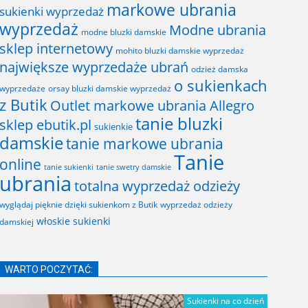
markowe ubrania
sukienki wyprzedaż
wyprzedaż
Modne ubrania
modne bluzki damskie
sklep internetowy
mohito bluzki damskie wyprzedaż
największe wyprzedaże ubrań
odzież damska
o sukienkach
wyprzedaże
orsay bluzki damskie wyprzedaż
z Butik
Outlet markowe ubrania Allegro
tanie bluzki
sklep ebutik.pl
sukienkie
damskie
tanie markowe ubrania
Tanie
online
tanie sukienki
tanie swetry damskie
ubrania
totalna wyprzedaż odzieży
wyglądaj pięknie dzięki sukienkom z Butik
wyprzedaż odzieży
włoskie sukienki
damskiej
WARTO POCZYTAĆ:
Sukienki na co dzień