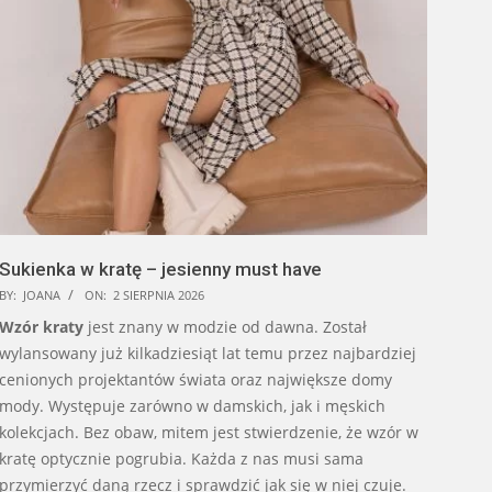
Sukienka w kratę – jesienny must have
BY:
JOANA
ON:
2 SIERPNIA 2026
Wzór kraty
jest znany w modzie od dawna. Został
wylansowany już kilkadziesiąt lat temu przez najbardziej
cenionych projektantów świata oraz największe domy
mody. Występuje zarówno w damskich, jak i męskich
kolekcjach. Bez obaw, mitem jest stwierdzenie, że wzór w
kratę optycznie pogrubia. Każda z nas musi sama
przymierzyć daną rzecz i sprawdzić jak się w niej czuje.