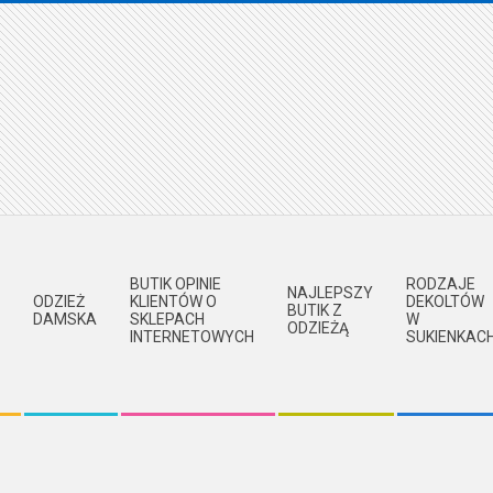
BUTIK OPINIE
RODZAJE
NAJLEPSZY
ODZIEŻ
KLIENTÓW O
DEKOLTÓW
BUTIK Z
DAMSKA
SKLEPACH
W
ODZIEŻĄ
INTERNETOWYCH
SUKIENKAC