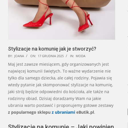
Stylizacje na komunię jak je stworzyć?
2025-
BY:
JOANA
ON:
17 GRUDNIA 2025
IN:
MODA
12-
Maj jest zawsze miesiącem, gdy organizowanych jest
17
najwięcej komunii świętych. To ważne wydarzenie nie
tylko dla samego dziecka, ale całej rodziny. Pojawia się
wtedy pytanie jak skomponować stylizacje na komunię,
jaki strój będzie odpowiedni do kościoła, ale także na
rodzinny obiad. Dzisiaj doradzamy Wam na jakie
ubrania warto postawić i proponujemy gotowe zestawy
z popularnego sklepu
z ubraniami
eButik.pl
.
Stylizacje na komunię – Jaki powinien