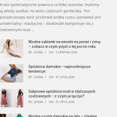
Krata systematycznie powraca co kilka sezonów, możemy
ją wtedy spotkać na wielu częściach garderoby. Ten
ponadczasowy wzór przetrwał próbę czasu, ponieważ jest
uniwersalny i elastyczny – doskonale komponuje się z
codziennymi oraz …
Modne sukienki na wesele na jesień i zimę
– zobacz w czym pójść o tej porze roku
BY:
JOANA
ON:
2 SIERPNIA 2026
Spódnice damskie – najmodniejsze
tendencje
BY:
JOANA
ON:
31 LIPCA 2026
Satynowe spódnice midi w stylizacjach
codziennych – z czym je łączyć?
BY:
JOANA
ON:
31 LIPCA 2026
Modne szorty damskie na lato – idealne