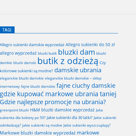
TAGI:
Allegro sukienki do 50 zł
Allegro sukienki damskie wyprzedaż
bluzki dam
allegro wyprzedaż
bluzki butik
bluzki
butik z odzieżą
Czy
bluzki damski
damkie
damskie ubrania
kolorowe sukienki są modne?
eleganckie bluzki damskie
eleganckie bluzki damskie – sklep
fajne ciuchy damskie
fajne bluzki damskie
internetowy
gdzie kupować markowe ubrania taniej
Gdzie najlepsze promocje na ubrania?
H&M bluzki damskie wyprzedaż
greenpoint bluzki
Jaka
Jakie sukienki dla 30 latki?
sukienka dla kobiety po 50?
Jakie sukienki
odmładzają?
jakie sukienki są modne
Jakie sukienki wyszczuplają?
markowe
Markowe bluzki damskie wyprzedaż