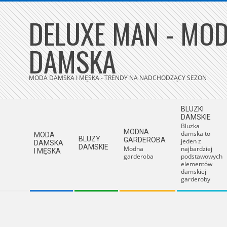
Skip
DELUXE MAN - MOD
to
content
DAMSKA
MODA DAMSKA I MĘSKA - TRENDY NA NADCHODZĄCY SEZON
Secondary
BLUZKI
Navigation
DAMSKIE
Bluzka
Menu
MODNA
damska to
MODA
BLUZY
GARDEROBA
jeden z
DAMSKA
DAMSKIE
Modna
najbardziej
I MĘSKA
garderoba
podstawowych
elementów
damskiej
garderoby