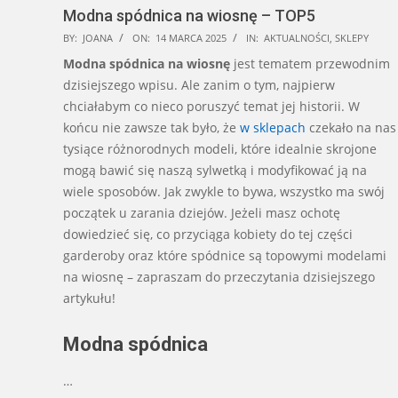
Modna spódnica na wiosnę – TOP5
2025-
BY:
JOANA
ON:
14 MARCA 2025
IN:
AKTUALNOŚCI
,
SKLEPY
03-
Modna spódnica na wiosnę
jest tematem przewodnim
14
dzisiejszego wpisu. Ale zanim o tym, najpierw
chciałabym co nieco poruszyć temat jej historii. W
końcu nie zawsze tak było, że
w sklepach
czekało na nas
tysiące różnorodnych modeli, które idealnie skrojone
mogą bawić się naszą sylwetką i modyfikować ją na
wiele sposobów. Jak zwykle to bywa, wszystko ma swój
początek u zarania dziejów. Jeżeli masz ochotę
dowiedzieć się, co przyciąga kobiety do tej części
garderoby oraz które spódnice są topowymi modelami
na wiosnę – zapraszam do przeczytania dzisiejszego
artykułu!
Modna spódnica
…