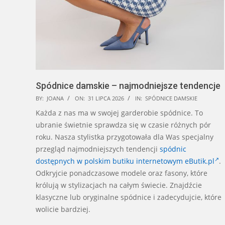
Spódnice damskie – najmodniejsze tendencje
2026-
BY:
JOANA
ON:
31 LIPCA 2026
IN:
SPÓDNICE DAMSKIE
07-
Każda z nas ma w swojej garderobie spódnice. To
31
ubranie świetnie sprawdza się w czasie różnych pór
roku. Nasza stylistka przygotowała dla Was specjalny
przegląd najmodniejszych tendencji
spódnic
dostępnych w polskim butiku internetowym eButik.pl
.
Odkryjcie ponadczasowe modele oraz fasony, które
królują w stylizacjach na całym świecie. Znajdźcie
klasyczne lub oryginalne spódnice i zadecydujcie, które
wolicie bardziej.