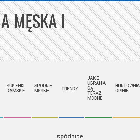
A MĘSKA I
JAKIE
UBRANIA
SUKIENKI
SPODNIE
HURTOWNIA
SĄ
TRENDY
DAMSKIE
MĘSKIE
OPINIE
TERAZ
MODNE
spódnice