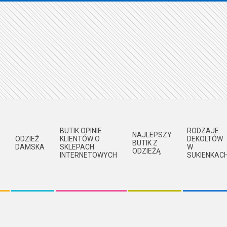
BUTIK OPINIE
RODZAJE
NAJLEPSZY
ODZIEŻ
KLIENTÓW O
DEKOLTÓW
BUTIK Z
DAMSKA
SKLEPACH
W
ODZIEŻĄ
INTERNETOWYCH
SUKIENKAC