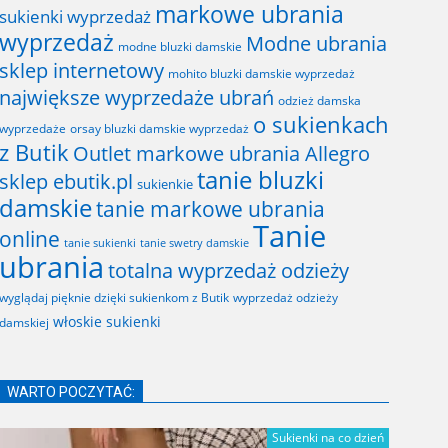
markowe ubrania
sukienki wyprzedaż
wyprzedaż
Modne ubrania
modne bluzki damskie
sklep internetowy
mohito bluzki damskie wyprzedaż
największe wyprzedaże ubrań
odzież damska
o sukienkach
wyprzedaże
orsay bluzki damskie wyprzedaż
z Butik
Outlet markowe ubrania Allegro
tanie bluzki
sklep ebutik.pl
sukienkie
damskie
tanie markowe ubrania
Tanie
online
tanie sukienki
tanie swetry damskie
ubrania
totalna wyprzedaż odzieży
wyglądaj pięknie dzięki sukienkom z Butik
wyprzedaż odzieży
włoskie sukienki
damskiej
WARTO POCZYTAĆ:
Sukienki na co dzień