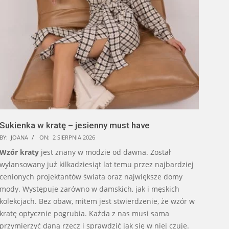
Sukienka w kratę – jesienny must have
BY:
JOANA
ON:
2 SIERPNIA 2026
Wzór kraty
jest znany w modzie od dawna. Został
wylansowany już kilkadziesiąt lat temu przez najbardziej
cenionych projektantów świata oraz największe domy
mody. Występuje zarówno w damskich, jak i męskich
kolekcjach. Bez obaw, mitem jest stwierdzenie, że wzór w
kratę optycznie pogrubia. Każda z nas musi sama
przymierzyć daną rzecz i sprawdzić jak się w niej czuje.