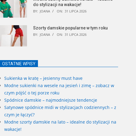
do stylizacji na wakacje!
BY:
JOANA
ON:
31 LIPCA 2026
Szorty damskie popularne w tym roku
BY:
JOANA
ON:
31 LIPCA 2026
OSTATNIE WPISY
Sukienka w kratę – jesienny must have
Modne sukienki na wesele na jesień i zimę – zobacz w
czym pójść o tej porze roku
Spódnice damskie – najmodniejsze tendencje
Satynowe spódnice midi w stylizacjach codziennych – z
czym je łączyć?
Modne szorty damskie na lato – idealne do stylizacji na
wakacje!