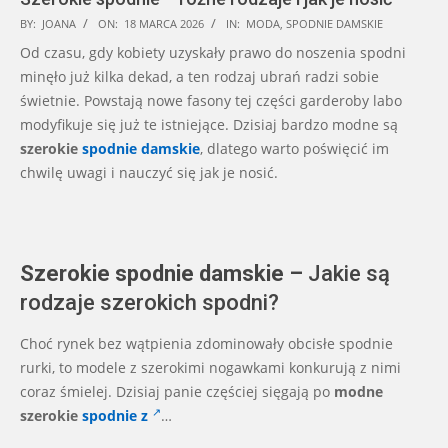
2026-
BY:
JOANA
ON:
18 MARCA 2026
IN:
MODA
,
SPODNIE DAMSKIE
03-
Od czasu, gdy kobiety uzyskały prawo do noszenia spodni
18
minęło już kilka dekad, a ten rodzaj ubrań radzi sobie
świetnie. Powstają nowe fasony tej części garderoby labo
modyfikuje się już te istniejące. Dzisiaj bardzo modne są
szerokie
spodnie damskie
, dlatego warto poświęcić im
chwilę uwagi i nauczyć się jak je nosić.
Szerokie spodnie damskie –
Jakie są
rodzaje szerokich spodni?
Choć rynek bez wątpienia zdominowały obcisłe spodnie
rurki, to modele z szerokimi nogawkami konkurują z nimi
coraz śmielej. Dzisiaj panie częściej sięgają po
modne
szerokie
spodnie z
…