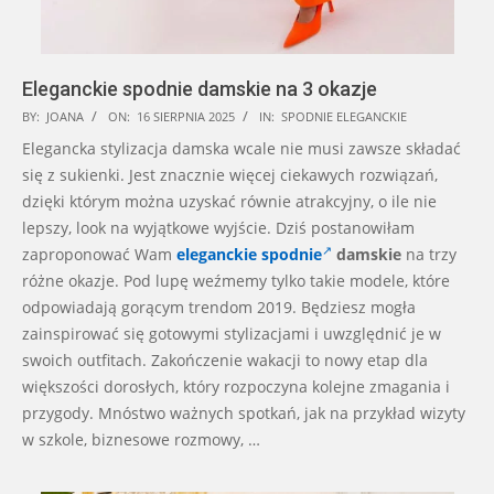
Eleganckie spodnie damskie na 3 okazje
2025-
BY:
JOANA
ON:
16 SIERPNIA 2025
IN:
SPODNIE ELEGANCKIE
08-
Elegancka stylizacja damska wcale nie musi zawsze składać
16
się z sukienki. Jest znacznie więcej ciekawych rozwiązań,
dzięki którym można uzyskać równie atrakcyjny, o ile nie
lepszy, look na wyjątkowe wyjście. Dziś postanowiłam
zaproponować Wam
eleganckie spodnie
damskie
na trzy
różne okazje. Pod lupę weźmemy tylko takie modele, które
odpowiadają gorącym trendom 2019. Będziesz mogła
zainspirować się gotowymi stylizacjami i uwzględnić je w
swoich outfitach. Zakończenie wakacji to nowy etap dla
większości dorosłych, który rozpoczyna kolejne zmagania i
przygody. Mnóstwo ważnych spotkań, jak na przykład wizyty
w szkole, biznesowe rozmowy, …