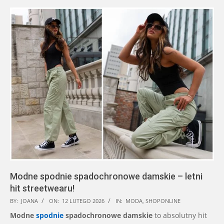
Modne spodnie spadochronowe damskie – letni
hit streetwearu!
2026-
BY:
JOANA
ON:
12 LUTEGO 2026
IN:
MODA
,
SHOPONLINE
02-
Modne
spodnie
spadochronowe damskie
to absolutny hit
12