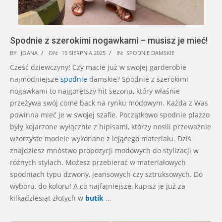
Spodnie z szerokimi nogawkami – musisz je mieć!
2025-
BY:
JOANA
ON:
15 SIERPNIA 2025
IN:
SPODNIE DAMSKIE
08-
Cześć dziewczyny! Czy macie już w swojej garderobie
15
najmodniejsze
spodnie
damskie? Spodnie z szerokimi
nogawkami to najgorętszy hit sezonu, który właśnie
przeżywa swój come back na rynku modowym. Każda z Was
powinna mieć je w swojej szafie. Początkowo spodnie plazzo
były kojarzone wyłącznie z hipisami, którzy nosili przeważnie
wzorzyste modele wykonane z lejącego materiału. Dziś
znajdziesz mnóstwo propozycji modowych do stylizacji w
różnych stylach. Możesz przebierać w materiałowych
spodniach typu dzwony, jeansowych czy sztruksowych. Do
wyboru, do koloru! A co najfajniejsze, kupisz je już za
kilkadziesiąt złotych w
butik
…