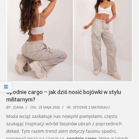
Spodnie cargo – jak dziś nosić bojówki w stylu
militarnym?
2026-
BY:
JOANA
ON:
29 MAJA 2026
IN:
SPODNIE Z MATERIAŁU
05-
Moda wciąż zaskakuje nas nowymi pomysłami, często
29
szukając inspiracji wśród fasonów ubrań z poprzednich
dekad. Tym razem trend alert dotyczy fasonu spodni,
ponieważ teraz na czasie są
spodnie cargo
, które w latach