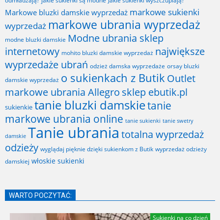
odmładzają?
jakie sukienki są modne
Jakie sukienki wyszczuplają?
markowe sukienki
Markowe bluzki damskie wyprzedaż
markowe ubrania wyprzedaż
wyprzedaż
Modne ubrania sklep
modne bluzki damskie
internetowy
największe
mohito bluzki damskie wyprzedaż
wyprzedaże ubrań
odzież damska wyprzedaże
orsay bluzki
o sukienkach z Butik
Outlet
damskie wyprzedaż
markowe ubrania Allegro
sklep ebutik.pl
tanie bluzki damskie
tanie
sukienkie
markowe ubrania online
tanie sukienki
tanie swetry
Tanie ubrania
totalna wyprzedaż
damskie
odzieży
wyglądaj pięknie dzięki sukienkom z Butik
wyprzedaż odzieży
włoskie sukienki
damskiej
WARTO POCZYTAĆ:
Sukienki na co dzień