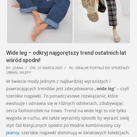
Wide leg – odkryj najgorętszy trend ostatnich lat
wśród spodni!
2025-
BY:
JOANA
ON:
21 MARCA 2025
IN:
IDEALNE PORTALE DO SPRZEDAŻY
UBRAŃ
,
SKLEPY
03-
W świecie mody jednym z najbardziej wyrazistych i
21
powracających trendów jest zdecydowanie „
wide leg
” – czyli
szerokie nogawki. To ponadczasowe rozwiązanie, które
ewoluuje i odnawia się w różnych odsłonach, zdobywając
serca fashionistek na nowo. Trend na wide legi to nie tylko
wygoda w ruchu, ale także wyrazisty sposób by wyrazić swój
styl! Od klasycznych spodni po modne kombinezony czy
jeansy
, szerokie nogawki dominują w światowych kolekcjach,