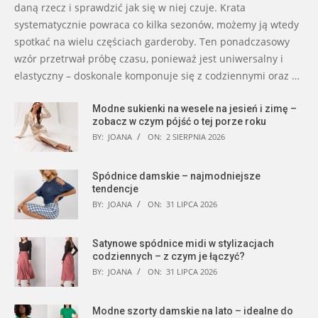
daną rzecz i sprawdzić jak się w niej czuje. Krata
systematycznie powraca co kilka sezonów, możemy ją wtedy
spotkać na wielu częściach garderoby. Ten ponadczasowy
wzór przetrwał próbę czasu, ponieważ jest uniwersalny i
elastyczny – doskonale komponuje się z codziennymi oraz …
Modne sukienki na wesele na jesień i zimę –
zobacz w czym pójść o tej porze roku
BY:
JOANA
ON:
2 SIERPNIA 2026
Spódnice damskie – najmodniejsze
tendencje
BY:
JOANA
ON:
31 LIPCA 2026
Satynowe spódnice midi w stylizacjach
codziennych – z czym je łączyć?
BY:
JOANA
ON:
31 LIPCA 2026
Modne szorty damskie na lato – idealne do