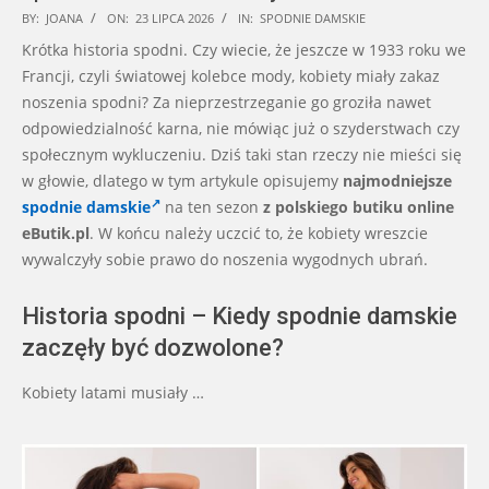
2026-
BY:
JOANA
ON:
23 LIPCA 2026
IN:
SPODNIE DAMSKIE
07-
Krótka historia spodni. Czy wiecie, że jeszcze w 1933 roku we
23
Francji, czyli światowej kolebce mody, kobiety miały zakaz
noszenia spodni? Za nieprzestrzeganie go groziła nawet
odpowiedzialność karna, nie mówiąc już o szyderstwach czy
społecznym wykluczeniu. Dziś taki stan rzeczy nie mieści się
w głowie, dlatego w tym artykule opisujemy
najmodniejsze
spodnie damskie
na ten sezon
z polskiego butiku online
eButik.pl
. W końcu należy uczcić to, że kobiety wreszcie
wywalczyły sobie prawo do noszenia wygodnych ubrań.
Historia spodni – Kiedy spodnie damskie
zaczęły być dozwolone?
Kobiety latami musiały …