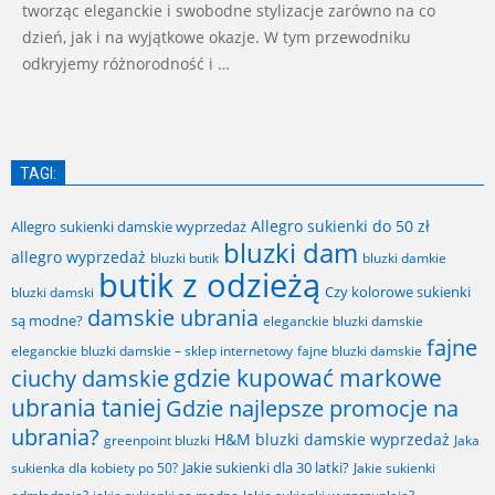
tworząc eleganckie i swobodne stylizacje zarówno na co
dzień, jak i na wyjątkowe okazje. W tym przewodniku
odkryjemy różnorodność i …
TAGI:
Allegro sukienki do 50 zł
Allegro sukienki damskie wyprzedaż
bluzki dam
allegro wyprzedaż
bluzki butik
bluzki damkie
butik z odzieżą
Czy kolorowe sukienki
bluzki damski
damskie ubrania
są modne?
eleganckie bluzki damskie
fajne
fajne bluzki damskie
eleganckie bluzki damskie – sklep internetowy
gdzie kupować markowe
ciuchy damskie
ubrania taniej
Gdzie najlepsze promocje na
ubrania?
H&M bluzki damskie wyprzedaż
greenpoint bluzki
Jaka
Jakie sukienki dla 30 latki?
sukienka dla kobiety po 50?
Jakie sukienki