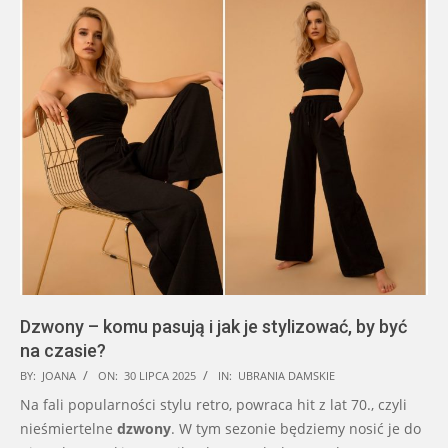
Dzwony – komu pasują i jak je stylizować, by być
na czasie?
2025-
BY:
JOANA
ON:
30 LIPCA 2025
IN:
UBRANIA DAMSKIE
07-
Na fali popularności stylu retro, powraca hit z lat 70., czyli
30
nieśmiertelne
dzwony
. W tym sezonie będziemy nosić je do