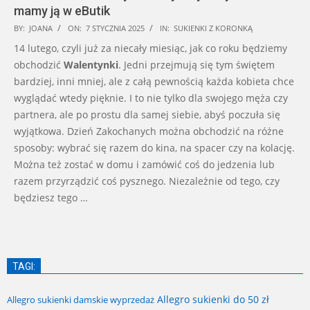
mamy ją w eButik
2025-
BY:
JOANA
ON:
7 STYCZNIA 2025
IN:
SUKIENKI Z KORONKĄ
01-
14 lutego, czyli już za niecały miesiąc, jak co roku będziemy
07
obchodzić
Walentynki
. Jedni przejmują się tym świętem
bardziej, inni mniej, ale z całą pewnością każda kobieta chce
wyglądać wtedy pięknie. I to nie tylko dla swojego męża czy
partnera, ale po prostu dla samej siebie, abyś poczuła się
wyjątkowa. Dzień Zakochanych można obchodzić na różne
sposoby: wybrać się razem do kina, na spacer czy na kolację.
Można też zostać w domu i zamówić coś do jedzenia lub
razem przyrządzić coś pysznego. Niezależnie od tego, czy
będziesz tego …
TAGI:
Allegro sukienki do 50 zł
Allegro sukienki damskie wyprzedaż