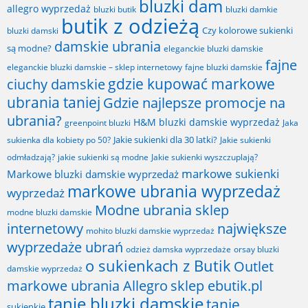
bluzki dam
allegro wyprzedaż
bluzki butik
bluzki damkie
butik z odzieżą
Czy kolorowe sukienki
bluzki damski
damskie ubrania
są modne?
eleganckie bluzki damskie
fajne
fajne bluzki damskie
eleganckie bluzki damskie – sklep internetowy
gdzie kupować markowe
ciuchy damskie
ubrania taniej
Gdzie najlepsze promocje na
ubrania?
H&M bluzki damskie wyprzedaż
greenpoint bluzki
Jaka
Jakie sukienki dla 30 latki?
sukienka dla kobiety po 50?
Jakie sukienki
odmładzają?
jakie sukienki są modne
Jakie sukienki wyszczuplają?
markowe sukienki
Markowe bluzki damskie wyprzedaż
markowe ubrania wyprzedaż
wyprzedaż
Modne ubrania sklep
modne bluzki damskie
internetowy
największe
mohito bluzki damskie wyprzedaż
wyprzedaże ubrań
odzież damska wyprzedaże
orsay bluzki
o sukienkach z Butik
Outlet
damskie wyprzedaż
markowe ubrania Allegro
sklep ebutik.pl
tanie bluzki damskie
tanie
sukienkie