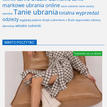
markowe ubrania online
tanie sukienki
tanie swetry
Tanie ubrania
totalna wyprzedaż
damskie
odzieży
wyglądaj pięknie dzięki sukienkom z Butik
wyprzedaż odzieży
włoskie sukienki
damskiej
WARTO POCZYTAĆ:
Sukienki na co dzień