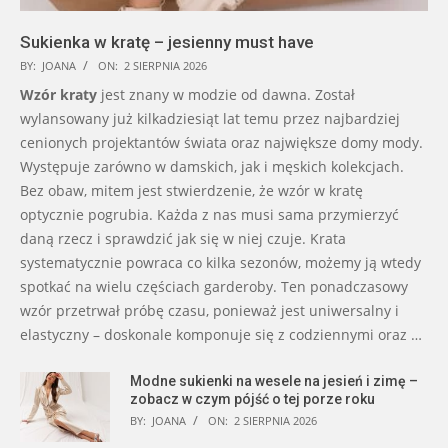
Sukienka w kratę – jesienny must have
BY:
JOANA
ON:
2 SIERPNIA 2026
Wzór kraty
jest znany w modzie od dawna. Został
wylansowany już kilkadziesiąt lat temu przez najbardziej
cenionych projektantów świata oraz największe domy mody.
Występuje zarówno w damskich, jak i męskich kolekcjach.
Bez obaw, mitem jest stwierdzenie, że wzór w kratę
optycznie pogrubia. Każda z nas musi sama przymierzyć
daną rzecz i sprawdzić jak się w niej czuje. Krata
systematycznie powraca co kilka sezonów, możemy ją wtedy
spotkać na wielu częściach garderoby. Ten ponadczasowy
wzór przetrwał próbę czasu, ponieważ jest uniwersalny i
elastyczny – doskonale komponuje się z codziennymi oraz …
Modne sukienki na wesele na jesień i zimę –
zobacz w czym pójść o tej porze roku
BY:
JOANA
ON:
2 SIERPNIA 2026