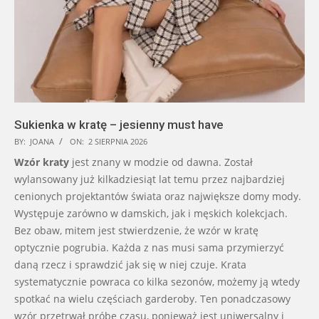
Sukienka w kratę – jesienny must have
BY:
JOANA
ON:
2 SIERPNIA 2026
Wzór kraty
jest znany w modzie od dawna. Został
wylansowany już kilkadziesiąt lat temu przez najbardziej
cenionych projektantów świata oraz największe domy mody.
Występuje zarówno w damskich, jak i męskich kolekcjach.
Bez obaw, mitem jest stwierdzenie, że wzór w kratę
optycznie pogrubia. Każda z nas musi sama przymierzyć
daną rzecz i sprawdzić jak się w niej czuje. Krata
systematycznie powraca co kilka sezonów, możemy ją wtedy
spotkać na wielu częściach garderoby. Ten ponadczasowy
wzór przetrwał próbę czasu, ponieważ jest uniwersalny i