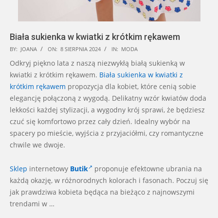
Biała sukienka w kwiatki z krótkim rękawem
2024-
BY:
JOANA
ON:
8 SIERPNIA 2024
IN:
MODA
08-
Odkryj piękno lata z naszą niezwykłą białą sukienką w
08
kwiatki z krótkim rękawem.
Biała sukienka w kwiatki z
krótkim rękawem
propozycja dla kobiet, które cenią sobie
elegancję połączoną z wygodą. Delikatny wzór kwiatów doda
lekkości każdej stylizacji, a wygodny krój sprawi, że będziesz
czuć się komfortowo przez cały dzień. Idealny wybór na
spacery po mieście, wyjścia z przyjaciółmi, czy romantyczne
chwile we dwoje.
Sklep
internetowy
Butik
proponuje efektowne ubrania
na
każdą okazję, w różnorodnych kolorach i fasonach. Poczuj się
jak prawdziwa kobieta będąca na bieżąco z najnowszymi
trendami w …