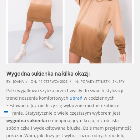
Wygodna sukienka na kilka okazji
2025-
BY:
JOANA
ON:
11 CZERWCA 2025
IN:
PORADY STYLISTKI
,
SKLEPY
06-
Polki wyjątkowo szybko przechwyciły do swoich stylizacji
11
trend noszenia komfortowych
ubrań
w codziennych
zestawach. Już nie liczy się wyłącznie modne i kobiece
ubranie. Statystycznie o wiele częstszym wyborem jest
wygodna sukienka
o nieopinającym kroju, niż obcisła
spódniczka i wydekoltowana bluzka. Dziś mam przyjemność
pokazać Wam, jak duży jest wybór różnorodnych modeli,