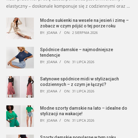
elastyczny – doskonale komponuje się z codziennymi oraz …
Modne sukienki na wesele na jesień i zimę –
zobacz w czym pójść o tej porze roku
BY:
JOANA
ON:
2 SIERPNIA 2026
Spódnice damskie – najmodniejsze
tendencje
BY:
JOANA
ON:
31 LIPCA 2026
Satynowe spódnice midi w stylizacjach
codziennych – z czym je łączyć?
BY:
JOANA
ON:
31 LIPCA 2026
Modne szorty damskie na lato – idealne do
stylizacji na wakacje!
BY:
JOANA
ON:
31 LIPCA 2026
Szorty damskie popularne w tym roku