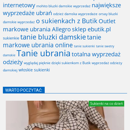
internetowy
największe
mohito bluzki damskie wyprzedaż
wyprzedaże ubrań
odzież damska wyprzedaże
orsay bluzki
o sukienkach z Butik
Outlet
damskie wyprzedaż
markowe ubrania Allegro
sklep ebutik.pl
tanie bluzki damskie
tanie
sukienkie
markowe ubrania online
tanie sukienki
tanie swetry
Tanie ubrania
totalna wyprzedaż
damskie
odzieży
wyglądaj pięknie dzięki sukienkom z Butik
wyprzedaż odzieży
włoskie sukienki
damskiej
WARTO POCZYTAĆ:
Sukienki na co dzień