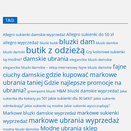
TAGI:
Allegro sukienki do 50 zł
Allegro sukienki damskie wyprzedaż
bluzki dam
allegro wyprzedaż
bluzki butik
bluzki damkie
butik z odzieżą
Czy kolorowe sukienki
bluzki damski
damskie ubrania
są modne?
eleganckie bluzki damskie
fajne
fajne bluzki damskie
eleganckie bluzki damskie – sklep internetowy
gdzie kupować markowe
ciuchy damskie
ubrania taniej
Gdzie najlepsze promocje na
ubrania?
H&M bluzki damskie wyprzedaż
greenpoint bluzki
Jaka
Jakie sukienki dla 30 latki?
sukienka dla kobiety po 50?
Jakie sukienki
odmładzają?
jakie sukienki są modne
Jakie sukienki wyszczuplają?
markowe sukienki
Markowe bluzki damskie wyprzedaż
markowe ubrania wyprzedaż
wyprzedaż
Modne ubrania sklep
modne bluzki damskie