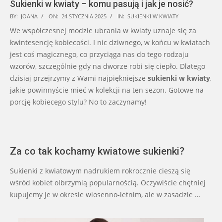
Sukienki w kwiaty – komu pasują i jak je nosić?
2025-
BY:
JOANA
ON:
24 STYCZNIA 2025
IN:
SUKIENKI W KWIATY
01-
We współczesnej modzie ubrania w kwiaty uznaje się za
24
kwintesencję kobiecości. I nic dziwnego, w końcu w kwiatach
jest coś magicznego, co przyciąga nas do tego rodzaju
wzorów, szczególnie gdy na dworze robi się ciepło. Dlatego
dzisiaj przejrzymy z Wami najpiękniejsze
sukienki w kwiaty
,
jakie powinnyście mieć w kolekcji na ten sezon. Gotowe na
porcję kobiecego stylu? No to zaczynamy!
Za co tak kochamy kwiatowe sukienki?
Sukienki z kwiatowym nadrukiem rokrocznie cieszą się
wśród kobiet olbrzymią popularnością. Oczywiście chętniej
kupujemy je w okresie wiosenno-letnim, ale w zasadzie …