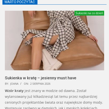
WARTO POCZYTAĆ:
Sukienki na co dzień
Sukienka w kratę – jesienny must have
BY:
JOANA
ON:
2 SIERPNIA 2026
Wzór kraty
jest znany w modzie od dawna. Został
wylansowany już kilkadziesiąt lat temu przez najbardziej
cenionych projektantów świata oraz największe domy mody.
Występuje zarówno w damskich, jak i męskich kolekcjach.