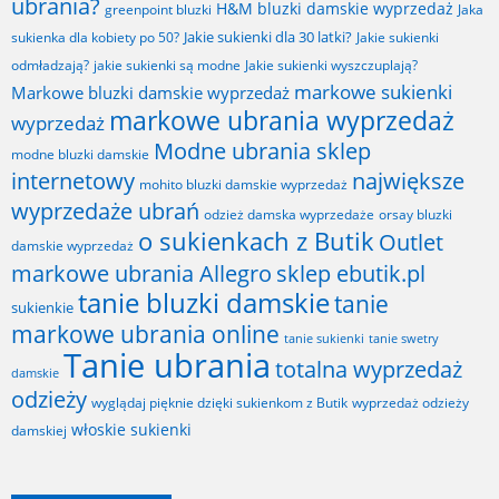
ubrania?
H&M bluzki damskie wyprzedaż
greenpoint bluzki
Jaka
Jakie sukienki dla 30 latki?
sukienka dla kobiety po 50?
Jakie sukienki
odmładzają?
jakie sukienki są modne
Jakie sukienki wyszczuplają?
markowe sukienki
Markowe bluzki damskie wyprzedaż
markowe ubrania wyprzedaż
wyprzedaż
Modne ubrania sklep
modne bluzki damskie
internetowy
największe
mohito bluzki damskie wyprzedaż
wyprzedaże ubrań
odzież damska wyprzedaże
orsay bluzki
o sukienkach z Butik
Outlet
damskie wyprzedaż
markowe ubrania Allegro
sklep ebutik.pl
tanie bluzki damskie
tanie
sukienkie
markowe ubrania online
tanie sukienki
tanie swetry
Tanie ubrania
totalna wyprzedaż
damskie
odzieży
wyglądaj pięknie dzięki sukienkom z Butik
wyprzedaż odzieży
włoskie sukienki
damskiej