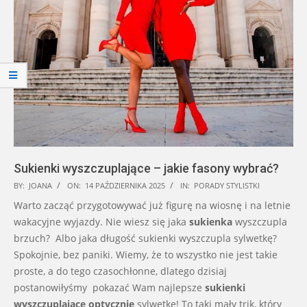
Sukienki wyszczuplające – jakie fasony wybrać?
2025-
BY:
JOANA
ON:
14 PAŹDZIERNIKA 2025
IN:
PORADY STYLISTKI
10-
Warto zacząć przygotowywać już figurę na wiosnę i na letnie
14
wakacyjne wyjazdy. Nie wiesz się jaka
sukienka
wyszczupla
brzuch? Albo jaka długość sukienki wyszczupla sylwetkę?
Spokojnie, bez paniki. Wiemy, że to wszystko nie jest takie
proste, a do tego czasochłonne, dlatego dzisiaj
postanowiłyśmy pokazać Wam najlepsze
sukienki
wyszczuplające optycznie
sylwetkę! To taki mały trik, który