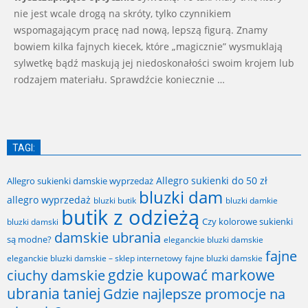
nie jest wcale drogą na skróty, tylko czynnikiem
wspomagającym pracę nad nową, lepszą figurą. Znamy
bowiem kilka fajnych kiecek, które „magicznie” wysmuklają
sylwetkę bądź maskują jej niedoskonałości swoim krojem lub
rodzajem materiału. Sprawdźcie koniecznie …
TAGI:
Allegro sukienki do 50 zł
Allegro sukienki damskie wyprzedaż
bluzki dam
allegro wyprzedaż
bluzki butik
bluzki damkie
butik z odzieżą
Czy kolorowe sukienki
bluzki damski
damskie ubrania
są modne?
eleganckie bluzki damskie
fajne
fajne bluzki damskie
eleganckie bluzki damskie – sklep internetowy
gdzie kupować markowe
ciuchy damskie
ubrania taniej
Gdzie najlepsze promocje na