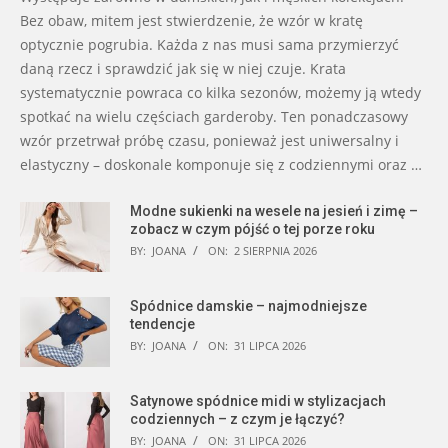
Bez obaw, mitem jest stwierdzenie, że wzór w kratę
optycznie pogrubia. Każda z nas musi sama przymierzyć
daną rzecz i sprawdzić jak się w niej czuje. Krata
systematycznie powraca co kilka sezonów, możemy ją wtedy
spotkać na wielu częściach garderoby. Ten ponadczasowy
wzór przetrwał próbę czasu, ponieważ jest uniwersalny i
elastyczny – doskonale komponuje się z codziennymi oraz …
Modne sukienki na wesele na jesień i zimę –
zobacz w czym pójść o tej porze roku
BY:
JOANA
ON:
2 SIERPNIA 2026
Spódnice damskie – najmodniejsze
tendencje
BY:
JOANA
ON:
31 LIPCA 2026
Satynowe spódnice midi w stylizacjach
codziennych – z czym je łączyć?
BY:
JOANA
ON:
31 LIPCA 2026