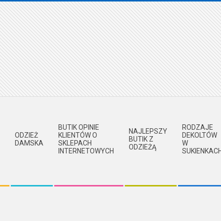
BUTIK OPINIE
RODZAJE
NAJLEPSZY
ODZIEŻ
KLIENTÓW O
DEKOLTÓW
BUTIK Z
DAMSKA
SKLEPACH
W
ODZIEŻĄ
INTERNETOWYCH
SUKIENKAC