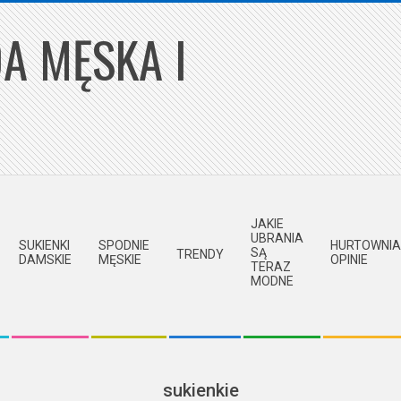
A MĘSKA I
JAKIE
UBRANIA
SUKIENKI
SPODNIE
HURTOWNIA
SĄ
TRENDY
DAMSKIE
MĘSKIE
OPINIE
TERAZ
MODNE
sukienkie