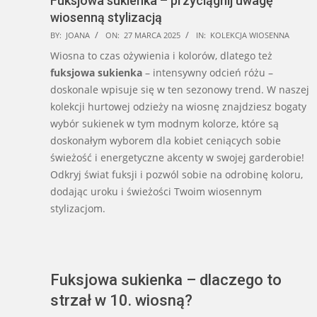
Fuksjowa sukienka – przyciągnij uwagę
wiosenną stylizacją
2025-
BY:
JOANA
ON:
27 MARCA 2025
IN:
KOLEKCJA WIOSENNA
03-
Wiosna to czas ożywienia i kolorów, dlatego też
27
fuksjowa sukienka
– intensywny odcień różu –
doskonale wpisuje się w ten sezonowy trend. W naszej
kolekcji hurtowej odzieży na wiosnę znajdziesz bogaty
wybór sukienek w tym modnym kolorze, które są
doskonałym wyborem dla kobiet ceniących sobie
świeżość i energetyczne akcenty w swojej garderobie!
Odkryj świat fuksji i pozwól sobie na odrobinę koloru,
dodając uroku i świeżości Twoim wiosennym
stylizacjom.
Fuksjowa sukienka – dlaczego to
strzał w 10. wiosną?