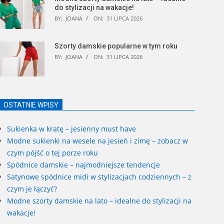
do stylizacji na wakacje!
BY:
JOANA
ON:
31 LIPCA 2026
Szorty damskie popularne w tym roku
BY:
JOANA
ON:
31 LIPCA 2026
OSTATNIE WPISY
Sukienka w kratę – jesienny must have
Modne sukienki na wesele na jesień i zimę – zobacz w
czym pójść o tej porze roku
Spódnice damskie – najmodniejsze tendencje
Satynowe spódnice midi w stylizacjach codziennych – z
czym je łączyć?
Modne szorty damskie na lato – idealne do stylizacji na
wakacje!