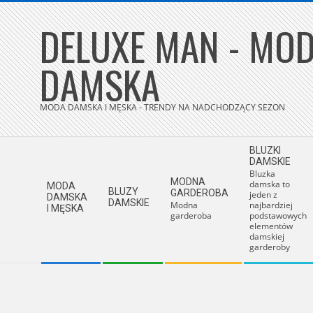
Skip
DELUXE MAN - MOD
to
content
DAMSKA
MODA DAMSKA I MĘSKA - TRENDY NA NADCHODZĄCY SEZON
Secondary
BLUZKI
Navigation
DAMSKIE
Bluzka
Menu
MODNA
damska to
MODA
BLUZY
GARDEROBA
jeden z
DAMSKA
DAMSKIE
Modna
najbardziej
I MĘSKA
garderoba
podstawowych
elementów
damskiej
garderoby