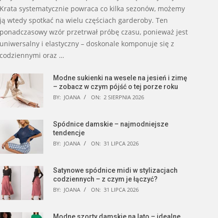
Krata systematycznie powraca co kilka sezonów, możemy
ją wtedy spotkać na wielu częściach garderoby. Ten
ponadczasowy wzór przetrwał próbę czasu, ponieważ jest
uniwersalny i elastyczny – doskonale komponuje się z
codziennymi oraz …
Modne sukienki na wesele na jesień i zimę
– zobacz w czym pójść o tej porze roku
BY:
JOANA
ON:
2 SIERPNIA 2026
Spódnice damskie – najmodniejsze
tendencje
BY:
JOANA
ON:
31 LIPCA 2026
Satynowe spódnice midi w stylizacjach
codziennych – z czym je łączyć?
BY:
JOANA
ON:
31 LIPCA 2026
Modne szorty damskie na lato – idealne