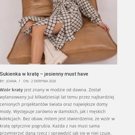
Sukienka w kratę – jesienny must have
BY:
JOANA
ON:
2 SIERPNIA 2026
Wzór kraty
jest znany w modzie od dawna. Został
wylansowany już kilkadziesiąt lat temu przez najbardziej
cenionych projektantów świata oraz największe domy
mody. Występuje zarówno w damskich, jak i męskich
kolekcjach. Bez obaw, mitem jest stwierdzenie, że wzór w
kratę optycznie pogrubia. Każda z nas musi sama
przymierzyć daną rzecz i sprawdzić jak się w niej czuje.