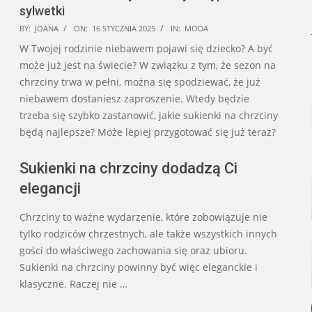
sylwetki
2025-
BY:
JOANA
ON:
16 STYCZNIA 2025
IN:
MODA
01-
W Twojej rodzinie niebawem pojawi się dziecko? A być
16
może już jest na świecie? W związku z tym, że sezon na
chrzciny trwa w pełni, można się spodziewać, że już
niebawem dostaniesz zaproszenie. Wtedy będzie
trzeba się szybko zastanowić, jakie sukienki na chrzciny
będą najlepsze? Może lepiej przygotować się już teraz?
Sukienki na chrzciny dodadzą Ci
elegancji
Chrzciny to ważne wydarzenie, które zobowiązuje nie
tylko rodziców chrzestnych, ale także wszystkich innych
gości do właściwego zachowania się oraz ubioru.
Sukienki na chrzciny powinny być więc eleganckie i
klasyczne. Raczej nie …