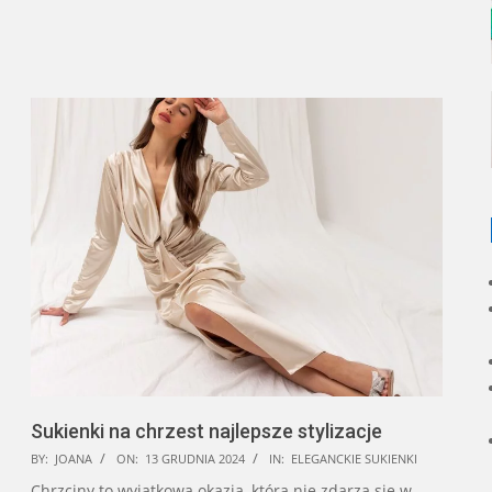
Sukienki na chrzest najlepsze stylizacje
2024-
BY:
JOANA
ON:
13 GRUDNIA 2024
IN:
ELEGANCKIE SUKIENKI
12-
Chrzciny to wyjątkowa okazja, która nie zdarza się w