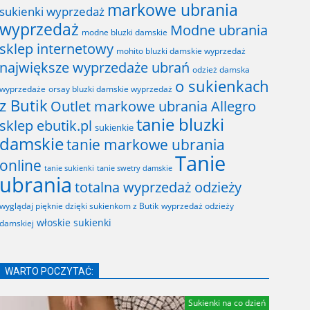
markowe ubrania
sukienki wyprzedaż
wyprzedaż
Modne ubrania
modne bluzki damskie
sklep internetowy
mohito bluzki damskie wyprzedaż
największe wyprzedaże ubrań
odzież damska
o sukienkach
wyprzedaże
orsay bluzki damskie wyprzedaż
z Butik
Outlet markowe ubrania Allegro
tanie bluzki
sklep ebutik.pl
sukienkie
damskie
tanie markowe ubrania
Tanie
online
tanie sukienki
tanie swetry damskie
ubrania
totalna wyprzedaż odzieży
wyglądaj pięknie dzięki sukienkom z Butik
wyprzedaż odzieży
włoskie sukienki
damskiej
WARTO POCZYTAĆ:
Sukienki na co dzień