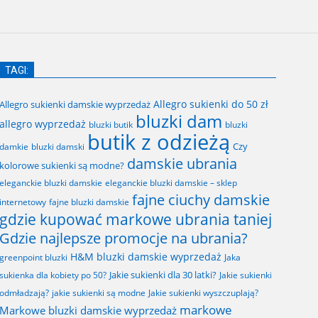
TAGI:
Allegro sukienki do 50 zł
Allegro sukienki damskie wyprzedaż
bluzki dam
allegro wyprzedaż
bluzki butik
bluzki
butik z odzieżą
Czy
bluzki damski
damkie
damskie ubrania
kolorowe sukienki są modne?
eleganckie bluzki damskie
eleganckie bluzki damskie – sklep
fajne ciuchy damskie
fajne bluzki damskie
internetowy
gdzie kupować markowe ubrania taniej
Gdzie najlepsze promocje na ubrania?
H&M bluzki damskie wyprzedaż
greenpoint bluzki
Jaka
Jakie sukienki dla 30 latki?
sukienka dla kobiety po 50?
Jakie sukienki
odmładzają?
jakie sukienki są modne
Jakie sukienki wyszczuplają?
markowe
Markowe bluzki damskie wyprzedaż