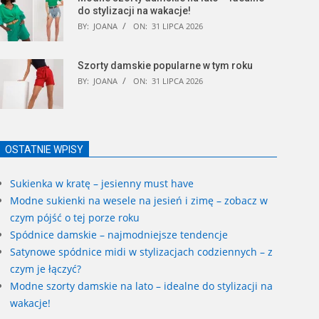
do stylizacji na wakacje!
BY:
JOANA
ON:
31 LIPCA 2026
Szorty damskie popularne w tym roku
BY:
JOANA
ON:
31 LIPCA 2026
OSTATNIE WPISY
Sukienka w kratę – jesienny must have
Modne sukienki na wesele na jesień i zimę – zobacz w
czym pójść o tej porze roku
Spódnice damskie – najmodniejsze tendencje
Satynowe spódnice midi w stylizacjach codziennych – z
czym je łączyć?
Modne szorty damskie na lato – idealne do stylizacji na
wakacje!