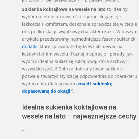
BY:
JOANA
ON:
28 MAJA 2026
IN:
SUKIENKI DAMSKIE
05-
Sukienka koktajlowa na wesele na lato
to idealny
28
wybór na letnie uroczystości. Łącząc elegancję z
lekkością i komfortem, doskonale sprawdza się w ciepłe
dni, podkreślając wyjątkowy charakter okazji. W naszym
artykule przedstawimy najmodniejsze fasony sukienek i
dodatki
, które sprawią, że będziesz olśniewać na
każdym letnim weselu. Poznaj inspiracje i porady, jak
wybrać idealną sukienkę koktajlową, która zachwyci
wszystkich gości! Dobrze dobrany fason sukienki
pozwala stworzyć stylizację odpowiednią do charakteru
wydarzenia, dlatego warto
znajdź sukienkę
dopasowaną do okazji
.
Idealna sukienka koktajlowa na
wesele na lato – najważniejsze cechy
…