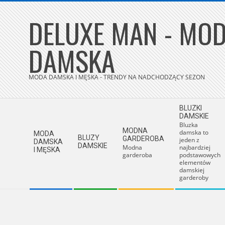
Skip
DELUXE MAN - MOD
to
content
DAMSKA
MODA DAMSKA I MĘSKA - TRENDY NA NADCHODZĄCY SEZON
Secondary
BLUZKI
Navigation
DAMSKIE
Bluzka
Menu
MODNA
damska to
MODA
BLUZY
GARDEROBA
jeden z
DAMSKA
DAMSKIE
Modna
najbardziej
I MĘSKA
garderoba
podstawowych
elementów
damskiej
garderoby