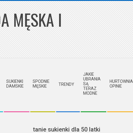
A MĘSKA I
JAKIE
UBRANIA
SUKIENKI
SPODNIE
HURTOWNIA
SĄ
TRENDY
DAMSKIE
MĘSKIE
OPINIE
TERAZ
MODNE
tanie sukienki dla 50 latki