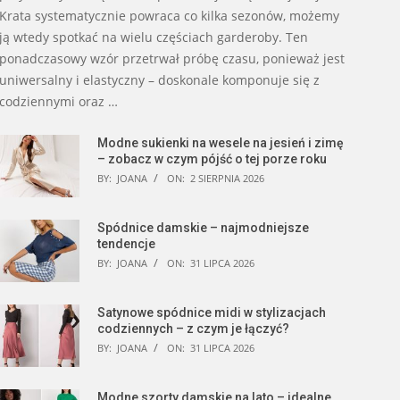
Krata systematycznie powraca co kilka sezonów, możemy
ją wtedy spotkać na wielu częściach garderoby. Ten
ponadczasowy wzór przetrwał próbę czasu, ponieważ jest
uniwersalny i elastyczny – doskonale komponuje się z
codziennymi oraz …
Modne sukienki na wesele na jesień i zimę
– zobacz w czym pójść o tej porze roku
BY:
JOANA
ON:
2 SIERPNIA 2026
Spódnice damskie – najmodniejsze
tendencje
BY:
JOANA
ON:
31 LIPCA 2026
Satynowe spódnice midi w stylizacjach
codziennych – z czym je łączyć?
BY:
JOANA
ON:
31 LIPCA 2026
Modne szorty damskie na lato – idealne