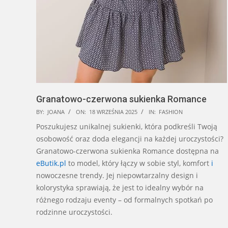
Granatowo-czerwona sukienka Romance
2025-
BY:
JOANA
ON:
18 WRZEŚNIA 2025
IN:
FASHION
09-
Poszukujesz unikalnej sukienki, która podkreśli Twoją
18
osobowość oraz doda elegancji na każdej uroczystości?
Granatowo-czerwona sukienka Romance dostępna na
eButik.pl
to model, który łączy w sobie styl, komfort
i
nowoczesne trendy. Jej niepowtarzalny design i
kolorystyka sprawiają, że jest to idealny wybór na
różnego rodzaju eventy – od formalnych spotkań po
rodzinne uroczystości.