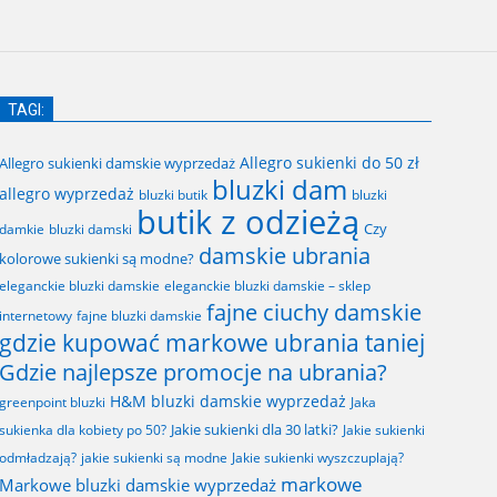
TAGI:
Allegro sukienki do 50 zł
Allegro sukienki damskie wyprzedaż
bluzki dam
allegro wyprzedaż
bluzki butik
bluzki
butik z odzieżą
Czy
bluzki damski
damkie
damskie ubrania
kolorowe sukienki są modne?
eleganckie bluzki damskie
eleganckie bluzki damskie – sklep
fajne ciuchy damskie
fajne bluzki damskie
internetowy
gdzie kupować markowe ubrania taniej
Gdzie najlepsze promocje na ubrania?
H&M bluzki damskie wyprzedaż
greenpoint bluzki
Jaka
Jakie sukienki dla 30 latki?
sukienka dla kobiety po 50?
Jakie sukienki
odmładzają?
jakie sukienki są modne
Jakie sukienki wyszczuplają?
markowe
Markowe bluzki damskie wyprzedaż