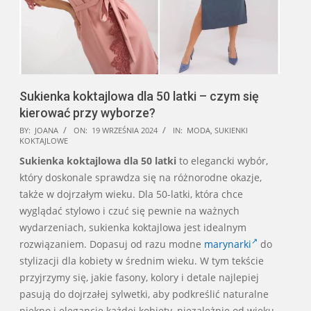
Sukienka koktajlowa dla 50 latki – czym się
kierować przy wyborze?
2024-
BY:
JOANA
ON:
19 WRZEŚNIA 2024
IN:
MODA
,
SUKIENKI
KOKTAJLOWE
09-
Sukienka koktajlowa dla 50 latki
to elegancki wybór,
19
który doskonale sprawdza się na różnorodne okazje,
także w dojrzałym wieku. Dla 50-latki, która chce
wyglądać stylowo i czuć się pewnie na ważnych
wydarzeniach, sukienka koktajlowa jest idealnym
rozwiązaniem. Dopasuj od razu modne
marynarki
do
stylizacji dla kobiety w średnim wieku. W tym tekście
przyjrzymy się, jakie fasony, kolory i detale najlepiej
pasują do dojrzałej sylwetki, aby podkreślić naturalne
piękno i elegancję każdej kobiety, niezależnie od wieku.