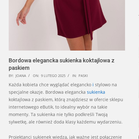
Bordowa elegancka sukienka koktajlowa z
paskiem
2025-
BY:
JOANA
ON:
9 LUTEGO 2025
IN:
PASKI
02-
Każda kobieta chce wyglądać elegancko
i
stylowo na
09
specjalne okazje. Bordowa elegancka
sukienka
koktajlowa z paskiem, którą znajdziesz w ofercie sklepu
internetowego eButik, to idealny wybór na takie
momenty. Ta sukienka nie tylko podkreśli Twoją
sylwetkę, ale również doda klasy każdemu wydarzeniu.
Projektanci sukienek wiedzą, jak ważne jest połączenie