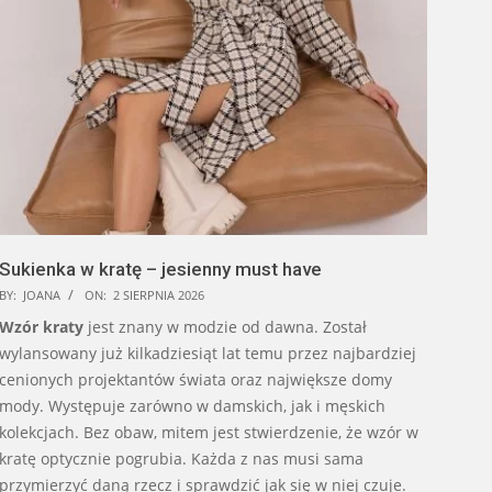
Sukienka w kratę – jesienny must have
BY:
JOANA
ON:
2 SIERPNIA 2026
Wzór kraty
jest znany w modzie od dawna. Został
wylansowany już kilkadziesiąt lat temu przez najbardziej
cenionych projektantów świata oraz największe domy
mody. Występuje zarówno w damskich, jak i męskich
kolekcjach. Bez obaw, mitem jest stwierdzenie, że wzór w
kratę optycznie pogrubia. Każda z nas musi sama
przymierzyć daną rzecz i sprawdzić jak się w niej czuje.