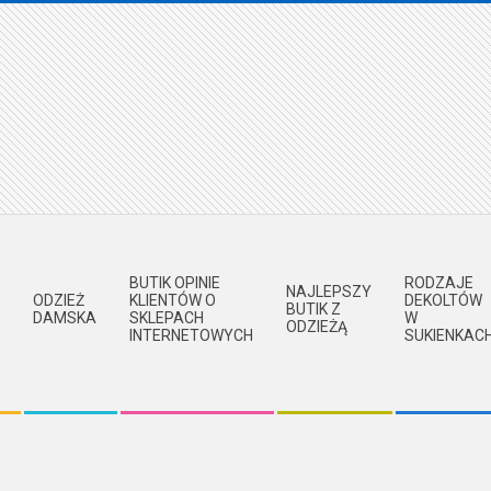
BUTIK OPINIE
RODZAJE
NAJLEPSZY
ODZIEŻ
KLIENTÓW O
DEKOLTÓW
BUTIK Z
DAMSKA
SKLEPACH
W
ODZIEŻĄ
INTERNETOWYCH
SUKIENKAC