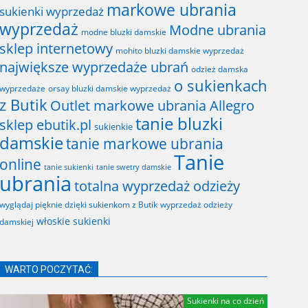
markowe ubrania
sukienki wyprzedaż
wyprzedaż
Modne ubrania
modne bluzki damskie
sklep internetowy
mohito bluzki damskie wyprzedaż
największe wyprzedaże ubrań
odzież damska
o sukienkach
wyprzedaże
orsay bluzki damskie wyprzedaż
z Butik
Outlet markowe ubrania Allegro
tanie bluzki
sklep ebutik.pl
sukienkie
damskie
tanie markowe ubrania
Tanie
online
tanie sukienki
tanie swetry damskie
ubrania
totalna wyprzedaż odzieży
wyglądaj pięknie dzięki sukienkom z Butik
wyprzedaż odzieży
włoskie sukienki
damskiej
WARTO POCZYTAĆ:
Sukienki na co dzień