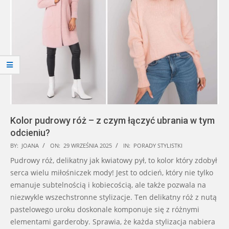
Kolor pudrowy róż – z czym łączyć ubrania w tym
odcieniu?
2025-
BY:
JOANA
ON:
29 WRZEŚNIA 2025
IN:
PORADY STYLISTKI
09-
Pudrowy róż, delikatny jak kwiatowy pył, to kolor który zdobył
29
serca wielu miłośniczek mody! Jest to odcień, który nie tylko
emanuje subtelnością i kobiecością, ale także pozwala na
niezwykle wszechstronne stylizacje. Ten delikatny róż z nutą
pastelowego uroku doskonale komponuje się z różnymi
elementami garderoby. Sprawia, że każda stylizacja nabiera