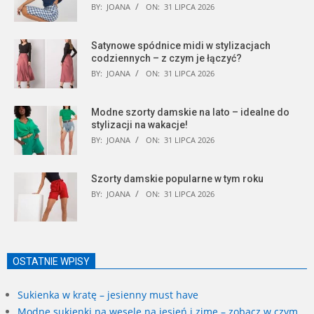
BY:
JOANA
ON:
31 LIPCA 2026
Satynowe spódnice midi w stylizacjach
codziennych – z czym je łączyć?
BY:
JOANA
ON:
31 LIPCA 2026
Modne szorty damskie na lato – idealne do
stylizacji na wakacje!
BY:
JOANA
ON:
31 LIPCA 2026
Szorty damskie popularne w tym roku
BY:
JOANA
ON:
31 LIPCA 2026
OSTATNIE WPISY
Sukienka w kratę – jesienny must have
Modne sukienki na wesele na jesień i zimę – zobacz w czym