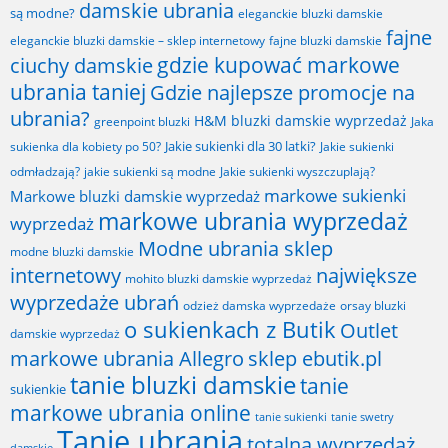
damskie ubrania
są modne?
eleganckie bluzki damskie
fajne
fajne bluzki damskie
eleganckie bluzki damskie – sklep internetowy
gdzie kupować markowe
ciuchy damskie
ubrania taniej
Gdzie najlepsze promocje na
ubrania?
H&M bluzki damskie wyprzedaż
greenpoint bluzki
Jaka
Jakie sukienki dla 30 latki?
sukienka dla kobiety po 50?
Jakie sukienki
odmładzają?
jakie sukienki są modne
Jakie sukienki wyszczuplają?
markowe sukienki
Markowe bluzki damskie wyprzedaż
markowe ubrania wyprzedaż
wyprzedaż
Modne ubrania sklep
modne bluzki damskie
internetowy
największe
mohito bluzki damskie wyprzedaż
wyprzedaże ubrań
odzież damska wyprzedaże
orsay bluzki
o sukienkach z Butik
Outlet
damskie wyprzedaż
markowe ubrania Allegro
sklep ebutik.pl
tanie bluzki damskie
tanie
sukienkie
markowe ubrania online
tanie sukienki
tanie swetry
Tanie ubrania
totalna wyprzedaż
damskie