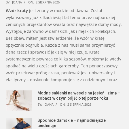
BY:
JOANA
ON:
2 SIERPNIA 2026
Wzór kraty
jest znany w modzie od dawna. Został
wylansowany już kilkadziesiąt lat temu przez najbardziej
cenionych projektantów świata oraz największe domy mody.
Występuje zarówno w damskich, jak i męskich kolekcjach.
Bez obaw, mitem jest stwierdzenie, że wzór w kratę
optycznie pogrubia. Każda z nas musi sama przymierzyć
daną rzecz i sprawdzić jak się w niej czuje. Krata
systematycznie powraca co kilka sezonów, możemy ją wtedy
spotkać na wielu częściach garderoby. Ten ponadczasowy
wzór przetrwał próbę czasu, ponieważ jest uniwersalny i
elastyczny – doskonale komponuje się z codziennymi oraz …
Modne sukienki na wesele na jesień i zimę –
zobacz w czym pójść o tej porze roku
BY:
JOANA
ON:
2 SIERPNIA 2026
Spódnice damskie – najmodniejsze
tendencje