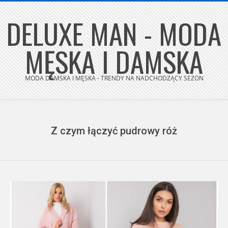
Skip
DELUXE MAN - MODA
to
content
MĘSKA I DAMSKA
MODA DAMSKA I MĘSKA - TRENDY NA NADCHODZĄCY SEZON
Secondary
Navigation
Menu
Z czym łączyć pudrowy róż