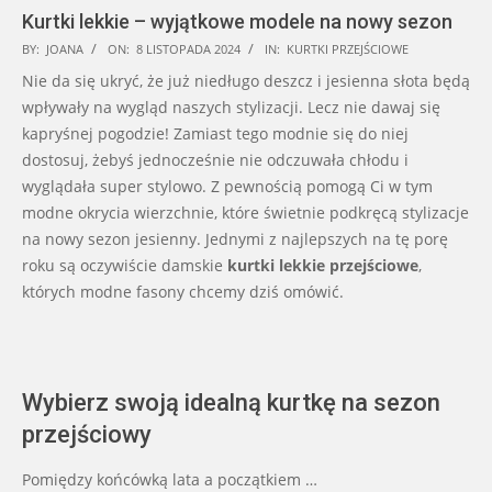
Kurtki lekkie – wyjątkowe modele na nowy sezon
2024-
BY:
JOANA
ON:
8 LISTOPADA 2024
IN:
KURTKI PRZEJŚCIOWE
11-
Nie da się ukryć, że już niedługo deszcz i jesienna słota będą
08
wpływały na wygląd naszych stylizacji. Lecz nie dawaj się
kapryśnej pogodzie! Zamiast tego modnie się do niej
dostosuj, żebyś jednocześnie nie odczuwała chłodu i
wyglądała super stylowo. Z pewnością pomogą Ci w tym
modne okrycia wierzchnie, które świetnie podkręcą stylizacje
na nowy sezon jesienny. Jednymi z najlepszych na tę porę
roku są oczywiście damskie
kurtki lekkie przejściowe
,
których modne fasony chcemy dziś omówić.
Wybierz swoją idealną kurtkę na sezon
przejściowy
Pomiędzy końcówką lata a początkiem …