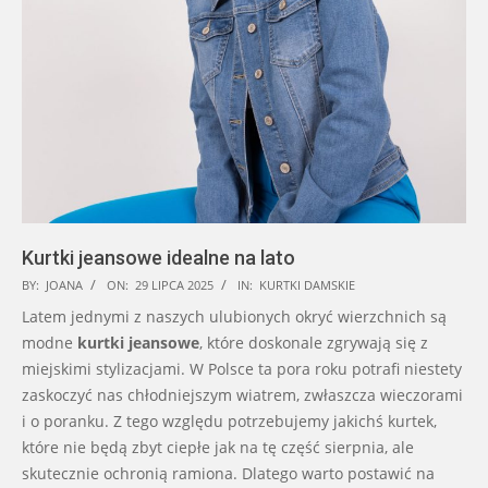
Kurtki jeansowe idealne na lato
2025-
BY:
JOANA
ON:
29 LIPCA 2025
IN:
KURTKI DAMSKIE
07-
Latem jednymi z naszych ulubionych okryć wierzchnich są
29
modne
kurtki jeansowe
, które doskonale zgrywają się z
miejskimi stylizacjami. W Polsce ta pora roku potrafi niestety
zaskoczyć nas chłodniejszym wiatrem, zwłaszcza wieczorami
i o poranku. Z tego względu potrzebujemy jakichś kurtek,
które nie będą zbyt ciepłe jak na tę część sierpnia, ale
skutecznie ochronią ramiona. Dlatego warto postawić na