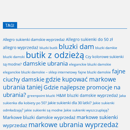
TAGI:
Allegro sukienki do 50 zł
Allegro sukienki damskie wyprzedaż
bluzki dam
allegro wyprzedaż
bluzki butik
bluzki damkie
butik z odzieżą
Czy kolorowe sukienki
bluzki damski
damskie ubrania
są modne?
eleganckie bluzki damskie
fajne
fajne bluzki damskie
eleganckie bluzki damskie – sklep internetowy
gdzie kupować markowe
ciuchy damskie
ubrania taniej
Gdzie najlepsze promocje na
ubrania?
H&M bluzki damskie wyprzedaż
greenpoint bluzki
Jaka
Jakie sukienki dla 30 latki?
sukienka dla kobiety po 50?
Jakie sukienki
odmładzają?
jakie sukienki są modne
Jakie sukienki wyszczuplają?
markowe sukienki
Markowe bluzki damskie wyprzedaż
markowe ubrania wyprzedaż
wyprzedaż