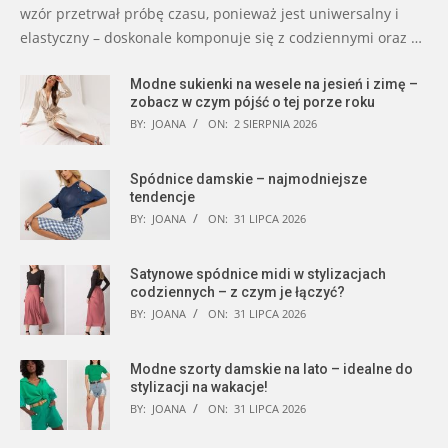
wzór przetrwał próbę czasu, ponieważ jest uniwersalny i
elastyczny – doskonale komponuje się z codziennymi oraz …
Modne sukienki na wesele na jesień i zimę –
zobacz w czym pójść o tej porze roku
BY:
JOANA
ON:
2 SIERPNIA 2026
Spódnice damskie – najmodniejsze
tendencje
BY:
JOANA
ON:
31 LIPCA 2026
Satynowe spódnice midi w stylizacjach
codziennych – z czym je łączyć?
BY:
JOANA
ON:
31 LIPCA 2026
Modne szorty damskie na lato – idealne do
stylizacji na wakacje!
BY:
JOANA
ON:
31 LIPCA 2026