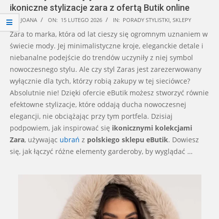
ikoniczne stylizacje zara z ofertą Butik online
2026-
BY:
JOANA
ON:
15 LUTEGO 2026
IN:
PORADY STYLISTKI
,
SKLEPY
02-
Zara to marka, która od lat cieszy się ogromnym uznaniem w
15
świecie mody. Jej minimalistyczne kroje, eleganckie detale i
niebanalne podejście do trendów uczyniły z niej symbol
nowoczesnego stylu. Ale czy styl Zaras jest zarezerwowany
wyłącznie dla tych, którzy robią zakupy w tej sieciówce?
Absolutnie nie! Dzięki ofercie eButik możesz stworzyć równie
efektowne stylizacje, które oddają ducha nowoczesnej
elegancji, nie obciążając przy tym portfela. Dzisiaj
podpowiem, jak inspirować się
ikonicznymi kolekcjami
Zara
, używając
ubrań
z
polskiego sklepu eButik
. Dowiesz
się, jak łączyć różne elementy garderoby, by wyglądać …