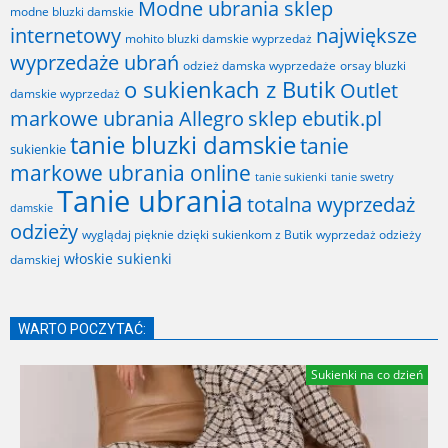
Modne ubrania sklep
modne bluzki damskie
internetowy
największe
mohito bluzki damskie wyprzedaż
wyprzedaże ubrań
odzież damska wyprzedaże
orsay bluzki
o sukienkach z Butik
Outlet
damskie wyprzedaż
markowe ubrania Allegro
sklep ebutik.pl
tanie bluzki damskie
tanie
sukienkie
markowe ubrania online
tanie sukienki
tanie swetry
Tanie ubrania
totalna wyprzedaż
damskie
odzieży
wyglądaj pięknie dzięki sukienkom z Butik
wyprzedaż odzieży
włoskie sukienki
damskiej
WARTO POCZYTAĆ:
Sukienki na co dzień