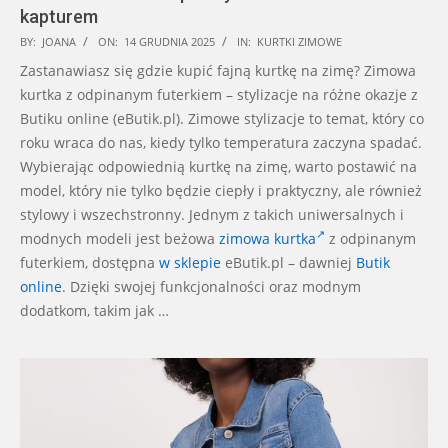
kapturem
2025-
BY:
JOANA
ON:
14 GRUDNIA 2025
IN:
KURTKI ZIMOWE
12-
Zastanawiasz się gdzie kupić fajną kurtkę na zimę? Zimowa
14
kurtka z odpinanym futerkiem – stylizacje na różne okazje z
Butiku online (eButik.pl). Zimowe stylizacje to temat, który co
roku wraca do nas, kiedy tylko temperatura zaczyna spadać.
Wybierając odpowiednią kurtkę na zimę, warto postawić na
model, który nie tylko będzie ciepły i praktyczny, ale również
stylowy i wszechstronny. Jednym z takich uniwersalnych i
modnych modeli jest beżowa
zimowa kurtka
z odpinanym
futerkiem, dostępna
w sklepie
eButik.pl – dawniej
Butik
online
. Dzięki swojej funkcjonalności oraz modnym
dodatkom, takim jak …