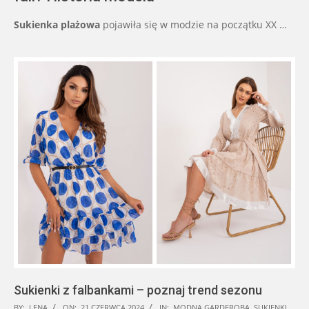
Sukienka plażowa
pojawiła się w modzie na początku XX …
Sukienki z falbankami – poznaj trend sezonu
2024-
BY:
LENA
ON:
21 CZERWCA 2024
IN:
MODNA GARDEROBA
,
SUKIENKI