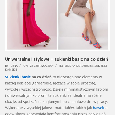
Uniwersalne i stylowe – sukienki basic na co dzień
2024-
BY:
LENA
ON:
26 CZERWCA 2024
IN:
MODNA GARDEROBA
,
SUKIENKI
DAMSKIE
06-
Sukienki
basic
na co dzień
to niezastąpione elementy w
26
każdej kobiecej garderobie, łączące w sobie prostotę,
wygodę i wszechstronność. Dzięki minimalistycznym krojom
i uniwersalnym kolorom, te sukienki są idealne na różne
okazje, od spotkań ze znajomymi po casualowe dni w pracy.
Wykonane z wysokiej jakości materiałów, takich jak
bawełna
czy wiskoza, zapewniają komfort noszenia przez cały dzień,