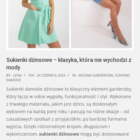
Sukienki dżinsowe – klasyka, która nie wychodzi z
mody
2024-
BY:
LENA
ON:
24 CZERWCA 2024
IN:
MODNA GARDEROBA
,
SUKIENKI
DAMSKIE
06-
Sukienki damskie dżinsowe to klasyczny element garderoby,
24
który łączy w sobie wygodę, funkcjonalność i styl. Wykonane
z trwałego materiału, jakim jest dżins, są doskonałym
wyborem na każdą porę roku i pasują na różne okazje – od
casualowych spotkań z przyjaciółmi, po bardziej formalne
wyjścia. Dzięki różnorodnym krojom, długościom i
wykończeniom,
sukienki dżinsowe
mogą być dostosowane