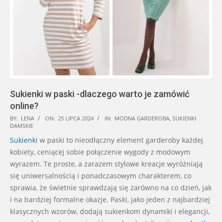
Sukienki w paski -dlaczego warto je zamówić
online?
2024-
BY:
LENA
ON:
25 LIPCA 2024
IN:
MODNA GARDEROBA
,
SUKIENKI
DAMSKIE
07-
Sukienki
w paski to nieodłączny element garderoby każdej
25
kobiety, ceniącej sobie połączenie wygody z modowym
wyrazem. Te proste, a zarazem stylowe kreacje wyróżniają
się uniwersalnością i ponadczasowym charakterem, co
sprawia, że świetnie sprawdzają się zarówno na co dzień, jak
i na bardziej formalne okazje. Paski, jako jeden z najbardziej
klasycznych wzorów, dodają sukienkom dynamiki i elegancji,