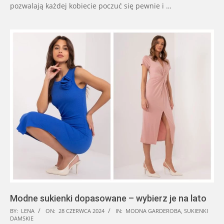
pozwalają każdej kobiecie poczuć się pewnie i …
Modne sukienki dopasowane – wybierz je na lato
2024-
BY:
LENA
ON:
28 CZERWCA 2024
IN:
MODNA GARDEROBA
,
SUKIENKI
DAMSKIE
06-