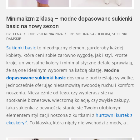
Minimalizm z klasą – modne dopasowane sukienki
basic na nowy sezon
2024-
BY:
LENA
ON:
2 SIERPNIA 2024
IN:
MODNA GARDEROBA
,
SUKIENKI
DAMSKIE
08-
Sukienki
basic
to nieodłączny element garderoby każdej
02
kobiety, która ceni sobie zarówno wygodę, jak i styl. Proste
kroje, uniwersalne kolory i minimalistyczne detale sprawiają,
że są one idealnym wyborem na każdą okazję.
Modne
dopasowane sukienki basic
doskonale podkreślają sylwetkę,
jednocześnie oferując niesamowitą swobodę ruchu i komfort
noszenia. Niezależnie od tego, czy wybierasz się na
spotkanie biznesowe, wieczorną kolację, czy zwykłe zakupy,
taka sukienka z pewnością stanie się Twoim ulubionym
elementem stylizacji noszona z kurtkami z
hurtowni kurtek z
ekoskóry
. To klasyka, która nigdy nie wychodzi z mody, a …