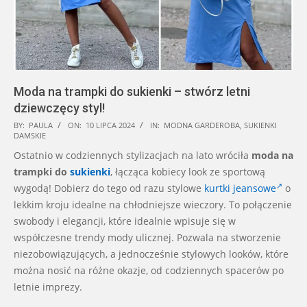
Moda na trampki do sukienki – stwórz letni
dziewczęcy styl!
2024-
BY:
PAULA
ON:
10 LIPCA 2024
IN:
MODNA GARDEROBA
,
SUKIENKI
DAMSKIE
07-
Ostatnio w codziennych stylizacjach na lato wróciła
moda na
10
trampki do
sukienki
, łącząca kobiecy look ze sportową
wygodą! Dobierz do tego od razu stylowe
kurtki jeansowe
o
lekkim kroju idealne na chłodniejsze wieczory. To połączenie
swobody i elegancji, które idealnie wpisuje się w
współczesne trendy mody ulicznej. Pozwala na stworzenie
niezobowiązujących, a jednocześnie stylowych looków, które
można nosić na różne okazje, od codziennych spacerów po
letnie imprezy.