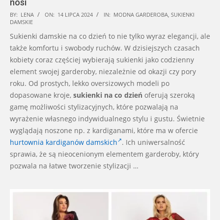
nosi
2024-
BY:
LENA
ON:
14 LIPCA 2024
IN:
MODNA GARDEROBA
,
SUKIENKI
DAMSKIE
07-
Sukienki damskie na co dzień to nie tylko wyraz elegancji, ale
14
także komfortu i swobody ruchów. W dzisiejszych czasach
kobiety coraz częściej wybierają sukienki jako codzienny
element swojej garderoby, niezależnie od okazji czy pory
roku. Od prostych, lekko oversizowych modeli po
dopasowane kroje,
sukienki na co dzień
oferują szeroką
gamę możliwości stylizacyjnych, które pozwalają na
wyrażenie własnego indywidualnego stylu i gustu. Świetnie
wyglądają noszone np. z kardiganami, które ma w ofercie
hurtownia kardiganów damskich
. Ich uniwersalność
sprawia, że są nieocenionym elementem garderoby, który
pozwala na łatwe tworzenie stylizacji …