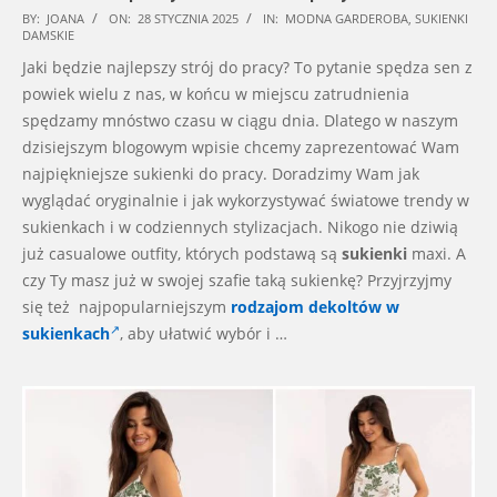
2025-
BY:
JOANA
ON:
28 STYCZNIA 2025
IN:
MODNA GARDEROBA
,
SUKIENKI
DAMSKIE
01-
Jaki będzie najlepszy strój do pracy? To pytanie spędza sen z
28
powiek wielu z nas, w końcu w miejscu zatrudnienia
spędzamy mnóstwo czasu w ciągu dnia. Dlatego w naszym
dzisiejszym blogowym wpisie chcemy zaprezentować Wam
najpiękniejsze sukienki do pracy. Doradzimy Wam jak
wyglądać oryginalnie i jak wykorzystywać światowe trendy w
sukienkach i w codziennych stylizacjach. Nikogo nie dziwią
już casualowe outfity, których podstawą są
sukienki
maxi. A
czy Ty masz już w swojej szafie taką sukienkę? Przyjrzyjmy
się też najpopularniejszym
rodzajom dekoltów w
sukienkach
, aby ułatwić wybór i …