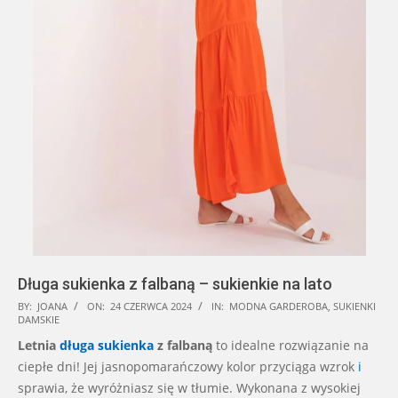
Długa sukienka z falbaną – sukienkie na lato
2024-
BY:
JOANA
ON:
24 CZERWCA 2024
IN:
MODNA GARDEROBA
,
SUKIENKI
DAMSKIE
06-
Letnia
długa sukienka
z falbaną
to idealne rozwiązanie na
24
ciepłe dni! Jej jasnopomarańczowy kolor przyciąga wzrok
i
sprawia, że wyróżniasz się w tłumie. Wykonana z wysokiej