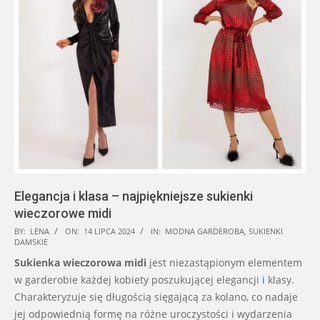
Elegancja i klasa – najpiękniejsze sukienki
wieczorowe midi
2024-
BY:
LENA
ON:
14 LIPCA 2024
IN:
MODNA GARDEROBA
,
SUKIENKI
DAMSKIE
07-
Sukienka wieczorowa midi
jest niezastąpionym elementem
14
w garderobie każdej kobiety poszukującej elegancji
i
klasy.
Charakteryzuje się długością sięgającą za kolano, co nadaje
jej odpowiednią formę na różne uroczystości i wydarzenia