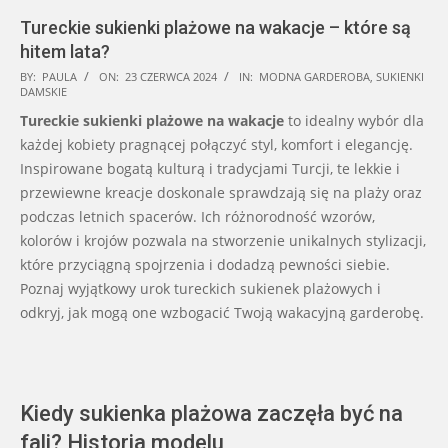
Tureckie sukienki plażowe na wakacje – które są
hitem lata?
2024-
BY:
PAULA
ON:
23 CZERWCA 2024
IN:
MODNA GARDEROBA
,
SUKIENKI
DAMSKIE
06-
Tureckie sukienki plażowe na wakacje
to idealny wybór dla
23
każdej kobiety pragnącej połączyć styl, komfort i elegancję.
Inspirowane bogatą kulturą i tradycjami Turcji, te lekkie i
przewiewne kreacje doskonale sprawdzają się na plaży oraz
podczas letnich spacerów. Ich różnorodność wzorów,
kolorów i krojów pozwala na stworzenie unikalnych stylizacji,
które przyciągną spojrzenia i dodadzą pewności siebie.
Poznaj wyjątkowy urok tureckich sukienek plażowych i
odkryj, jak mogą one wzbogacić Twoją wakacyjną garderobę.
Kiedy sukienka plażowa zaczęła być na
fali? Historia modelu