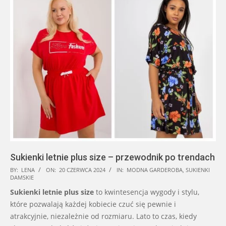
Sukienki letnie plus size – przewodnik po trendach
2024-
BY:
LENA
ON:
20 CZERWCA 2024
IN:
MODNA GARDEROBA
,
SUKIENKI
DAMSKIE
06-
Sukienki letnie plus size
to kwintesencja wygody i stylu,
20
które pozwalają każdej kobiecie czuć się pewnie i
atrakcyjnie, niezależnie od rozmiaru. Lato to czas, kiedy