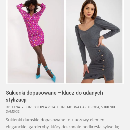
Sukienki dopasowane – klucz do udanych
stylizacji
2024-
BY:
LENA
ON:
30 LIPCA 2024
IN:
MODNA GARDEROBA
,
SUKIENKI
DAMSKIE
07-
Sukienki damskie dopasowane to kluczowy element
30
eleganckiej garderoby, który doskonale podkreśla sylwetkę i