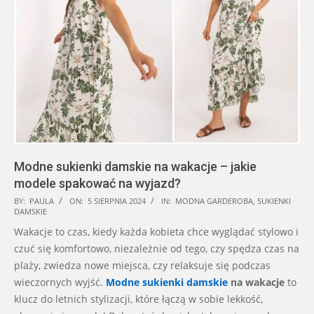
Modne sukienki damskie na wakacje – jakie
modele spakować na wyjazd?
2024-
BY:
PAULA
ON:
5 SIERPNIA 2024
IN:
MODNA GARDEROBA
,
SUKIENKI
DAMSKIE
08-
Wakacje to czas, kiedy każda kobieta chce wyglądać stylowo i
05
czuć się komfortowo, niezależnie od tego, czy spędza czas na
plaży, zwiedza nowe miejsca, czy relaksuje się podczas
wieczornych wyjść.
Modne sukienki damskie
na wakacje
to
klucz do letnich stylizacji, które łączą w sobie lekkość,