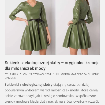
Sukienki z ekologicznej skóry – oryginalne kreacje
dla miłośniczek mody
2024-
BY:
PAULA
ON:
27 CZERWCA 2024
IN:
MODNA GARDEROBA
,
SUKIENKI
DAMSKIE
06-
Sukienki z ekologicznej skóry
stają się coraz bardziej
27
popularnym wyborem wśród miłośniczek mody, które cenią
sobie zarówno styl, jak i troskę o środowisko. Współczesne
trendy modowe kładą duży nacisk na zrównoważony rozwój,