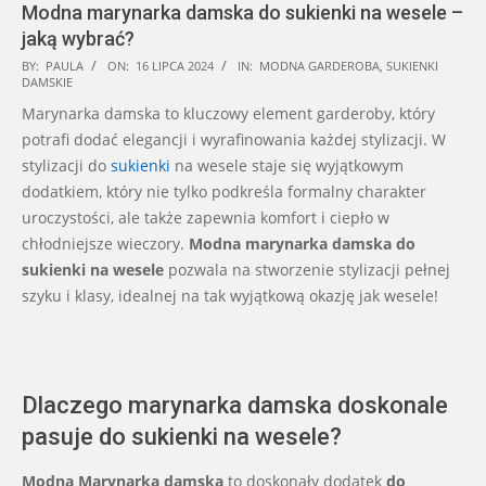
Modna marynarka damska do sukienki na wesele –
jaką wybrać?
2024-
BY:
PAULA
ON:
16 LIPCA 2024
IN:
MODNA GARDEROBA
,
SUKIENKI
DAMSKIE
07-
Marynarka damska to kluczowy element garderoby, który
16
potrafi dodać elegancji i wyrafinowania każdej stylizacji. W
stylizacji do
sukienki
na wesele staje się wyjątkowym
dodatkiem, który nie tylko podkreśla formalny charakter
uroczystości, ale także zapewnia komfort i ciepło w
chłodniejsze wieczory.
Modna marynarka damska do
sukienki na wesele
pozwala na stworzenie stylizacji pełnej
szyku i klasy, idealnej na tak wyjątkową okazję jak wesele!
Dlaczego marynarka damska doskonale
pasuje do sukienki na wesele?
Modna Marynarka damska
to doskonały dodatek
do