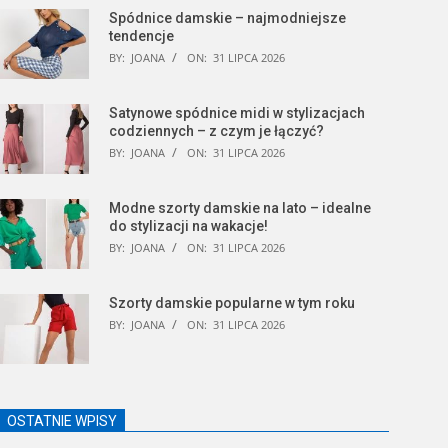
Spódnice damskie – najmodniejsze
tendencje
BY:
JOANA
ON:
31 LIPCA 2026
Satynowe spódnice midi w stylizacjach
codziennych – z czym je łączyć?
BY:
JOANA
ON:
31 LIPCA 2026
Modne szorty damskie na lato – idealne
do stylizacji na wakacje!
BY:
JOANA
ON:
31 LIPCA 2026
Szorty damskie popularne w tym roku
BY:
JOANA
ON:
31 LIPCA 2026
OSTATNIE WPISY