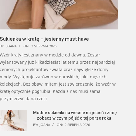
Sukienka w kratę – jesienny must have
BY:
JOANA
ON:
2 SIERPNIA 2026
Wzór kraty jest znany w modzie od dawna. Został
wylansowany już kilkadziesiąt lat temu przez najbardziej
cenionych projektantów świata oraz największe domy
mody. Występuje zarówno w damskich, jak i męskich
kolekcjach. Bez obaw, mitem jest stwierdzenie, że wzór w
kratę optycznie pogrubia. Każda z nas musi sama
przymierzyć daną rzecz
Modne sukienki na wesele na jesień i zimę
– zobacz w czym pójść o tej porze roku
BY:
JOANA
ON:
2 SIERPNIA 2026