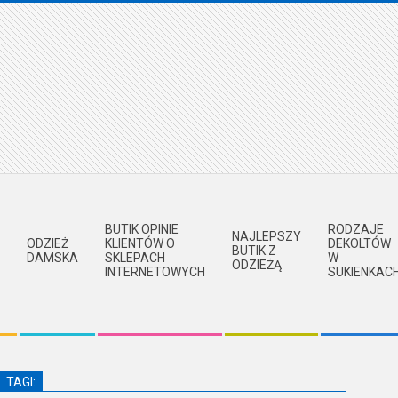
BUTIK OPINIE
RODZAJE
NAJLEPSZY
ODZIEŻ
KLIENTÓW O
DEKOLTÓW
BUTIK Z
DAMSKA
SKLEPACH
W
ODZIEŻĄ
INTERNETOWYCH
SUKIENKAC
TAGI: