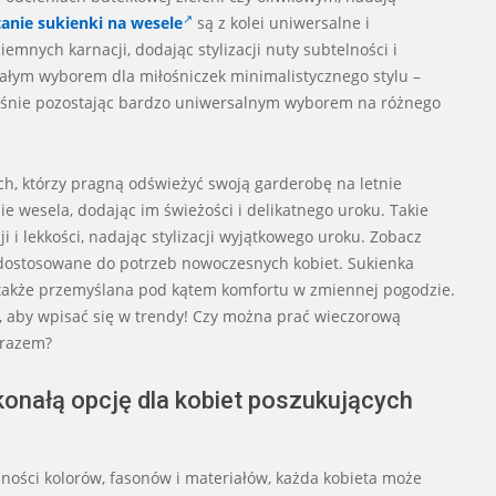
tanie sukienki na wesele
są z kolei uniwersalne i
emnych karnacji, dodając stylizacji nuty subtelności i
ałym wyborem dla miłośniczek minimalistycznego stylu –
ocześnie pozostając bardzo uniwersalnym wyborem na różnego
ch, którzy pragną odświeżyć swoją garderobę na letnie
ie wesela, dodając im świeżości i delikatnego uroku. Takie
 i lekkości, nadając stylizacji wyjątkowego uroku. Zobacz
ostosowane do potrzeb nowoczesnych kobiet. Sukienka
le także przemyślana pod kątem komfortu w zmiennej pogodzie.
, aby wpisać się w trendy! Czy można prać wieczorową
 razem?
onałą opcję dla kobiet poszukujących
dności kolorów, fasonów i materiałów, każda kobieta może