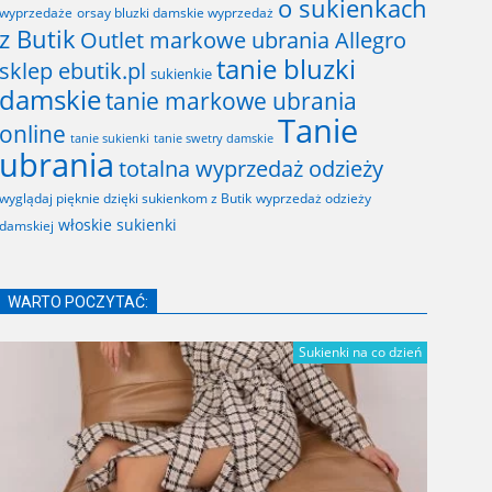
o sukienkach
wyprzedaże
orsay bluzki damskie wyprzedaż
z Butik
Outlet markowe ubrania Allegro
tanie bluzki
sklep ebutik.pl
sukienkie
damskie
tanie markowe ubrania
Tanie
online
tanie sukienki
tanie swetry damskie
ubrania
totalna wyprzedaż odzieży
wyglądaj pięknie dzięki sukienkom z Butik
wyprzedaż odzieży
włoskie sukienki
damskiej
WARTO POCZYTAĆ:
Sukienki na co dzień