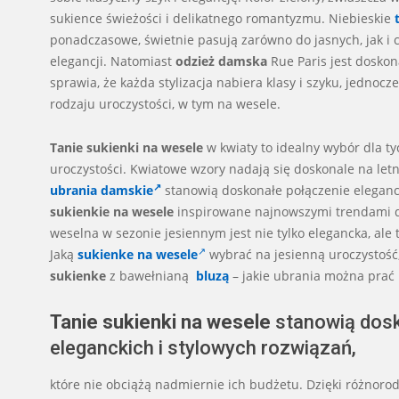
sukience świeżości i delikatnego romantyzmu. Niebieskie
ponadczasowe, świetnie pasują zarówno do jasnych, jak i ci
elegancji. Natomiast
odzież damska
Rue Paris jest doskon
sprawia, że każda stylizacja nabiera klasy i szyku, jedn
rodzaju uroczystości, w tym na wesele.
Tanie sukienki na wesele
w kwiaty to idealny wybór dla ty
uroczystości. Kwiatowe wzory nadają się doskonale na letn
ubrania damskie
stanowią doskonałe połączenie elegancji
sukienkie na wesele
inspirowane najnowszymi trendami d
weselna w sezonie jesiennym jest nie tylko elegancka, a
Jaką
sukienke na wesele
wybrać na jesienną uroczystość
sukienke
z bawełnianą
bluzą
– jakie ubrania można prać
Tanie sukienki na wesele
stanowią dosk
eleganckich i stylowych rozwiązań,
które nie obciążą nadmiernie ich budżetu. Dzięki różnoro