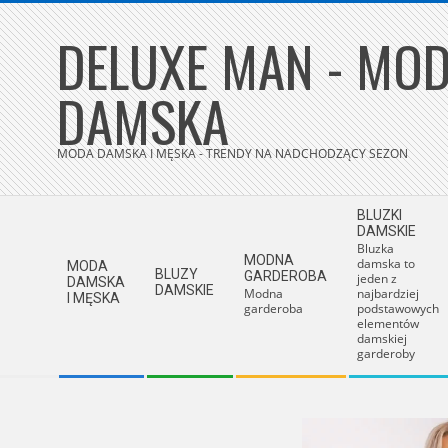
Skip
DELUXE MAN - MOD
to
content
DAMSKA
MODA DAMSKA I MĘSKA - TRENDY NA NADCHODZĄCY SEZON
Secondary
BLUZKI
Navigation
DAMSKIE
Bluzka
Menu
MODNA
damska to
MODA
BLUZY
GARDEROBA
jeden z
DAMSKA
DAMSKIE
Modna
najbardziej
I MĘSKA
garderoba
podstawowych
elementów
damskiej
garderoby