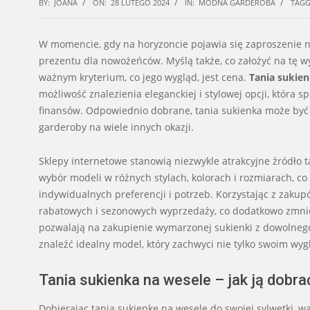
BY:
JOANA
ON:
28 LUTEGO 2024
IN:
MODNA GARDEROBA
TAGG
W momencie, gdy na horyzoncie pojawia się zaproszenie na
prezentu dla nowożeńców. Myślą także, co założyć na tę w
ważnym kryterium, co jego wygląd, jest cena.
Tania sukien
możliwość znalezienia eleganckiej i stylowej opcji, która 
finansów. Odpowiednio dobrane, tania sukienka może być 
garderoby na wiele innych okazji.
Sklepy internetowe stanowią niezwykle atrakcyjne źródło t
wybór modeli w różnych stylach, kolorach i rozmiarach, c
indywidualnych preferencji i potrzeb. Korzystając z zakup
rabatowych i sezonowych wyprzedaży, co dodatkowo zmnie
pozwalają na zakupienie wymarzonej sukienki z dowolnego 
znaleźć idealny model, który zachwyci nie tylko swoim wyg
Tania sukienka na wesele – jak ją dobra
Dobierając tanią sukienkę na wesele do swojej sylwetki, w