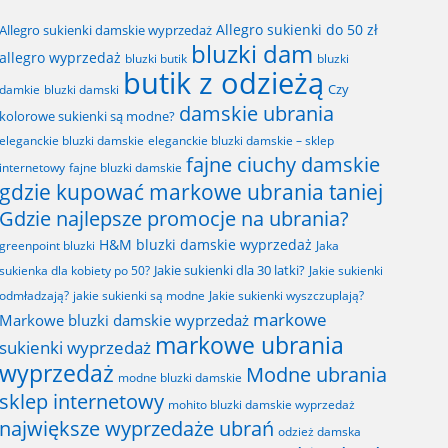
Allegro sukienki do 50 zł
Allegro sukienki damskie wyprzedaż
bluzki dam
allegro wyprzedaż
bluzki butik
bluzki
butik z odzieżą
Czy
bluzki damski
damkie
damskie ubrania
kolorowe sukienki są modne?
eleganckie bluzki damskie
eleganckie bluzki damskie – sklep
fajne ciuchy damskie
fajne bluzki damskie
internetowy
gdzie kupować markowe ubrania taniej
Gdzie najlepsze promocje na ubrania?
H&M bluzki damskie wyprzedaż
greenpoint bluzki
Jaka
Jakie sukienki dla 30 latki?
sukienka dla kobiety po 50?
Jakie sukienki
odmładzają?
jakie sukienki są modne
Jakie sukienki wyszczuplają?
markowe
Markowe bluzki damskie wyprzedaż
markowe ubrania
sukienki wyprzedaż
wyprzedaż
Modne ubrania
modne bluzki damskie
sklep internetowy
mohito bluzki damskie wyprzedaż
największe wyprzedaże ubrań
odzież damska