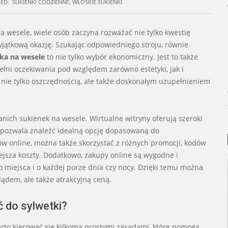
ED:
SUKIENKI CODZIENNE
,
WŁOSKIE SUKIENKI
 wesele, wiele osób zaczyna rozważać nie tylko kwestię
yjątkową okazję. Szukając odpowiedniego stroju, równie
ka na wesele
to nie tylko wybór ekonomiczny. Jest to także
spełni oczekiwania pod względem zarówno estetyki, jak i
nie tylko oszczędnością, ale także doskonałym uzupełnieniem
anich sukienek na wesele. Wirtualne witryny oferują szeroki
o pozwala znaleźć idealną opcję dopasowaną do
ów online, można także skorzystać z różnych promocji, kodów
jsza koszty. Dodatkowo, zakupy online są wygodne i
miejsca i o każdej porze dnia czy nocy. Dzięki temu można
lądem, ale także atrakcyjną ceną.
ć do sylwetki?
arto kierować się kilkoma prostymi zasadami, które pomogą