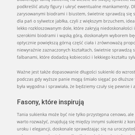
podkreślić atuty figury i ukryć ewentualne mankamenty. Dla
zarysowanymi biodrami i biustem, świetnie sprawdzą się s
dla pań o sylwetce jabłka, czyli z większym brzuchem, id
lekko rozkloszowanym dole, które zakryją niedoskonałości i
szerokimi biodrami i wąską górą, doskonałym wyborem będą
optycznie powiększą górną część ciała i zrównoważą propor
niewyraźnie zaznaczonych kształtach, świetnie sprawdzą 
falbanami, które dodadzą kobiecości i lekkiego kształtu syl
Ważne jest także dopasowanie długości sukienki do wzrost
podczas gdy wyższe panie mogą śmiało sięgać po dłuższe w
była wygodna i sprawiała, że będziemy czuły się pewnie i
Fasony, które inspirują
Tania sukienka może być nie tylko przystępna cenowo, al
warto rozważyć, znajdują się między innymi sukienki z k
uroku i elegancji, doskonale sprawdzając się na uroczysto