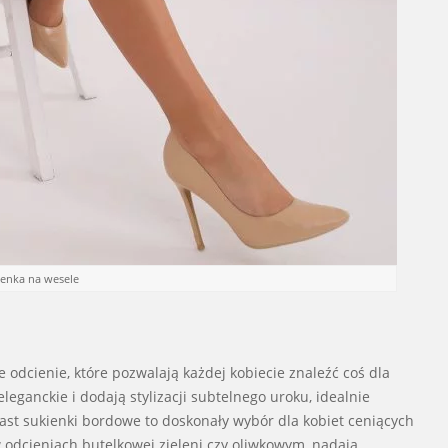
ienka na wesele
odcienie, które pozwalają każdej kobiecie znaleźć coś dla
leganckie i dodają stylizacji subtelnego uroku, idealnie
ast sukienki bordowe to doskonały wybór dla kobiet ceniących
 w odcieniach butelkowej zieleni czy oliwkowym, nadają