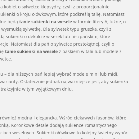
 kobiet o sylwetce klepsydry, czyli z proporcjonalnie
ukienki o kroju ołówkowym, które podkreślą talię. Natomiast
ealne będą
tanie sukienki na wesele
w formie litery A, luźne, o
 wysmuklą sylwetkę. Dla sylwetek typu gruszka, czyli z
 sukienki o dekolcie w serek lub hiszpańskim, które
cje. Natomiast dla pań o sylwetce prostokątnej, czyli o
się
tanie sukienki na wesele
z paskiem w talii lub modele z
wetce.
u – dla niższych pań lepiej wybrać modele mini lub midi,
arianty. Ostatecznie jednak najważniejsze jest, aby sukienka
 atrakcyjnie w tym wyjątkowym dniu.
e również modna i elegancka. Wśród ciekawych fasonów, które
oronką. Koronkowe detale dodają sukience romantycznego
ściach weselnych. Sukienki ołówkowe to kolejny świetny wybór