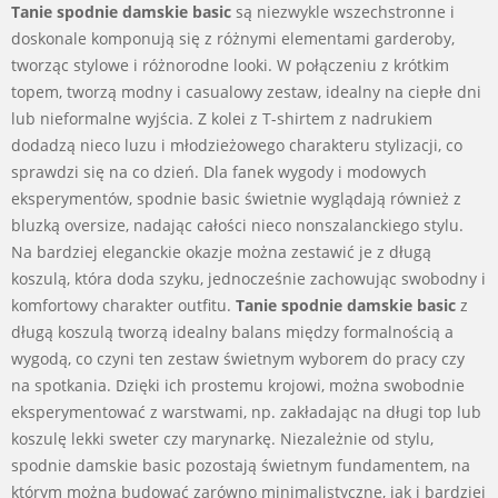
Tanie spodnie damskie basic
są niezwykle wszechstronne i
doskonale komponują się z różnymi elementami garderoby,
tworząc stylowe i różnorodne looki. W połączeniu z krótkim
topem, tworzą modny i casualowy zestaw, idealny na ciepłe dni
lub nieformalne wyjścia. Z kolei z T-shirtem z nadrukiem
dodadzą nieco luzu i młodzieżowego charakteru stylizacji, co
sprawdzi się na co dzień. Dla fanek wygody i modowych
eksperymentów, spodnie basic świetnie wyglądają również z
bluzką oversize, nadając całości nieco nonszalanckiego stylu.
Na bardziej eleganckie okazje można zestawić je z długą
koszulą, która doda szyku, jednocześnie zachowując swobodny i
komfortowy charakter outfitu.
Tanie spodnie damskie basic
z
długą koszulą tworzą idealny balans między formalnością a
wygodą, co czyni ten zestaw świetnym wyborem do pracy czy
na spotkania. Dzięki ich prostemu krojowi, można swobodnie
eksperymentować z warstwami, np. zakładając na długi top lub
koszulę lekki sweter czy marynarkę. Niezależnie od stylu,
spodnie damskie basic pozostają świetnym fundamentem, na
którym można budować zarówno minimalistyczne, jak i bardziej