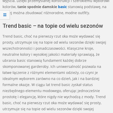
wyjścia. Dzięki przemyślanej konstrukcji i szerokiemu wyborowi
kolorów,
tanie spodnie damskie
basic
stanowią podstawę, na
której można zbudować różnorodne, modne outfit’y.
Trend basic – na topie od wielu sezonów
Trend basic, choć na pierwszy rzut oka może wydawać się
prosty, utrzymuje się na topie od wielu sezonów dzięki swojej
wszechstronności i ponadczasowości. Klasyczne kroje,
neutralne kolory i wysokiej jakości materiały sprawiają, że
ubrania basic stanowią fundament każdej dobrze
skomponowanej garderoby. Ich uniwersalność pozwala na
łatwe łączenie z różnymi elementami odzieży, co czyni je
idealnym wyborem zarówno na co dzień, jak i na bardziej
formalne okazje. W ciągu lat trend basic zyskał status
niezbędnego elementu modowego, oferując jednocześnie
prostotę i elegancję, które nigdy nie wychodzą z mody. Trend
basic, choć na pierwszy rzut oka może wydawać się prosty,
utrzymuje się na topie od wielu sezonów dzięki swojej