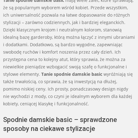
Tanie spodnie damskie basic
mają wiele zalet, które sprawiają,
że są popularnym wyborem wśród kobiet. Przede wszystkim,
ich uniwersalność pozwala na łatwe dopasowanie do różnych
stylizacji – zarówno codziennych, jak i bardziej eleganckich.
Dzięki klasycznym krojom i neutralnym kolorom, stanowią
idealną bazę garderoby, którą można łączyć z innymi ubraniami
i dodatkami. Dodatkowo, są bardzo wygodne, zapewniając
swobodę ruchów i komfort noszenia przez cały dzień. Ich
przystępna cena to kolejny atut, który sprawia, że można za
niewielkie pieniądze wzbogacić swoją szafę o funkcjonalne i
stylowe elementy.
Tanie spodnie damskie basic
wyróżniają się
także trwałością, co sprawia, że są inwestycją na dłużej,
pomimo niskiej ceny. Ich prosty, ponadczasowy design nigdy
nie wychodzi z mody, co czyni je idealnym wyborem dla każdej
kobiety, ceniącej klasykę i funkcjonalność.
Spodnie damskie basic – sprawdzone
sposoby na ciekawe stylizacje