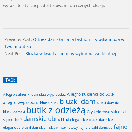
wyraziste stylizacje, dostosowane do różnych okazji.
2024-
09-
Previous Post:
Odzież damska italia fashion – włoska moda w
18
Twoim butiku!
Next Post:
Bluzka w kwiaty – modny wybór na wiele okazji
TAGI:
Allegro sukienki do 50 zł
Allegro sukienki damskie wyprzedaż
bluzki dam
allegro wyprzedaż
bluzki butik
bluzki damkie
butik z odzieżą
Czy kolorowe sukienki
bluzki damski
damskie ubrania
są modne?
eleganckie bluzki damskie
fajne
fajne bluzki damskie
eleganckie bluzki damskie – sklep internetowy