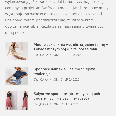
wylansowany już kilkadziesiąt lat temu przez najbardziej
cenionych projektantów świata oraz największe domy mody.
Występuje zarówno w damskich, jak i męskich kolekcjach.
Bez obaw, mitem jest stwierdzenie, że wzór w kratę
optycznie pogrubia. Każda z nas musi sama przymierzyć
daną rzecz
Modne sukienki na wesele na jesień i zimę –
zobacz w czym pójść o tej porze roku
BY:
JOANA
ON:
2 SIERPNIA 2026
Spódnice damskie – najmodniejsze
tendencje
BY:
JOANA
ON:
31 LIPCA 2026
Satynowe spódnice midi w stylizacjach
codziennych – z czym je łączyć?
BY:
JOANA
ON:
31 LIPCA 2026