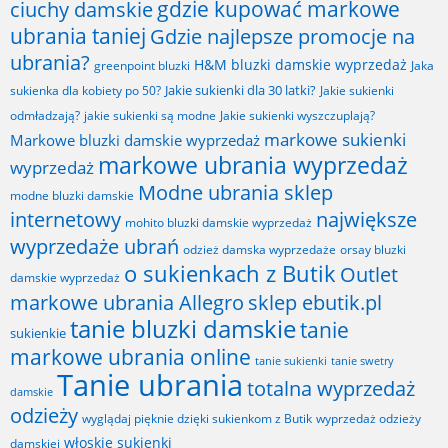
gdzie kupować markowe
ciuchy damskie
ubrania taniej
Gdzie najlepsze promocje na
ubrania?
H&M bluzki damskie wyprzedaż
greenpoint bluzki
Jaka
Jakie sukienki dla 30 latki?
sukienka dla kobiety po 50?
Jakie sukienki
odmładzają?
jakie sukienki są modne
Jakie sukienki wyszczuplają?
markowe sukienki
Markowe bluzki damskie wyprzedaż
markowe ubrania wyprzedaż
wyprzedaż
Modne ubrania sklep
modne bluzki damskie
internetowy
największe
mohito bluzki damskie wyprzedaż
wyprzedaże ubrań
odzież damska wyprzedaże
orsay bluzki
o sukienkach z Butik
Outlet
damskie wyprzedaż
markowe ubrania Allegro
sklep ebutik.pl
tanie bluzki damskie
tanie
sukienkie
markowe ubrania online
tanie sukienki
tanie swetry
Tanie ubrania
totalna wyprzedaż
damskie
odzieży
wyglądaj pięknie dzięki sukienkom z Butik
wyprzedaż odzieży
włoskie sukienki
damskiej