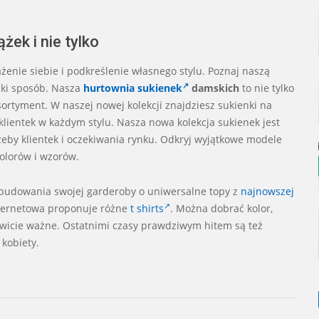
ek i nie tylko
ażenie siebie i podkreślenie własnego stylu. Poznaj naszą
ncki sposób. Nasza
hurtownia sukienek
damskich
to nie tylko
sortyment. W naszej nowej kolekcji znajdziesz sukienki na
 klientek w każdym stylu. Nasza nowa kolekcja sukienek jest
by klientek i oczekiwania rynku. Odkryj wyjątkowe modele
kolorów i wzorów.
zbudowania swojej garderoby o uniwersalne topy z
najnowszej
nternetowa proponuje różne
t shirts
. Można dobrać kolor,
mowicie ważne. Ostatnimi czasy prawdziwym hitem są też
 kobiety.