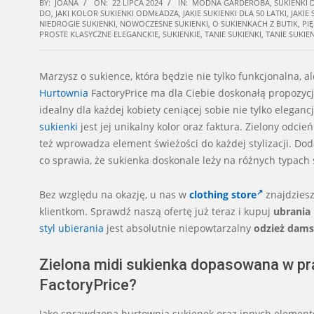
BY:
JOANA
ON:
22 LIPCA 2024
IN:
MODNA GARDEROBA
,
SUKIENKI 
DO
,
JAKI KOLOR SUKIENKI ODMŁADZA
,
JAKIE SUKIENKI DLA 50 LATKI
,
JAKIE
NIEDROGIE SUKIENKI
,
NOWOCZESNE SUKIENKI
,
O SUKIENKACH Z BUTIK
,
PI
PROSTE KLASYCZNE ELEGANCKIE
,
SUKIENKIE
,
TANIE SUKIENKI
,
TANIE SUKIEN
Marzysz o sukience, która będzie nie tylko funkcjonalna,
Hurtownia
FactoryPrice ma dla Ciebie doskonałą propozyc
idealny dla każdej kobiety ceniącej sobie nie tylko eleganc
sukienki
jest jej unikalny kolor oraz faktura. Zielony odci
też wprowadza element świeżości do każdej stylizacji. Do
co sprawia, że sukienka doskonale leży na różnych typach 
Bez względu na okazję, u nas w
clothing store
znajdziesz
klientkom. Sprawdź naszą ofertę już teraz i kupuj
ubrania
styl ubierania
jest absolutnie niepowtarzalny
odzież dam
Zielona midi sukienka dopasowana w pr
FactoryPrice?
Jako sprawdzona hurtownia sukienek oraz innych elementó