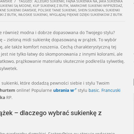
DAMSKIE
TAGGED:
ALLEGRO SUKIENKI
,
FAJNA SUKIENKA NA
,
JAKA SUKIENKA
 SUKIENKI SĄ MODNE
,
KUP SUKIENKĘ Z BUTIK
,
MARKOWE SUKIENKI WYPRZEDAŻ
,
ĘKNE SUKIENKI DAMSKIE
,
POLSKIE TANIE SUKIENKI
,
SHEIN SUKIENKA
,
SUKIENKI
KI Z BUTIK
,
WŁOSKIE SUKIENKI
,
WYGLĄDAJ PIĘKNIE DZIĘKI SUKIENKOM Z BUTIK
 ale również modna i dobrze dopasowana do Twojego stylu?
ję – zieloną midi sukienkę dopasowaną w prążek. To wybór
ję, ale także komfort noszenia. Cechą charakterystyczną tej
eń jest nie tylko łatwy do skomponowania z innymi kolorami, ale
datkowo, prążkowanie materiału skutecznie podkreśla sylwetkę,
sylwetek.
 sukienki, które dodadzą pewności siebie i stylu Twoim
 hurtem
online! Popularne
ubrania w
stylu
basic
.
Francuski
ska
RP.
ążek – dlaczego wybrać sukienkę z
w garderoby damskiej, FactoryPrice.eu stosuje wyłącznie