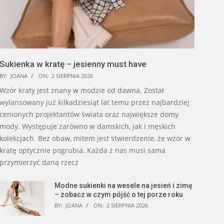
Sukienka w kratę – jesienny must have
BY:
JOANA
ON:
2 SIERPNIA 2026
Wzór kraty jest znany w modzie od dawna. Został
wylansowany już kilkadziesiąt lat temu przez najbardziej
cenionych projektantów świata oraz największe domy
mody. Występuje zarówno w damskich, jak i męskich
kolekcjach. Bez obaw, mitem jest stwierdzenie, że wzór w
kratę optycznie pogrubia. Każda z nas musi sama
przymierzyć daną rzecz
Modne sukienki na wesele na jesień i zimę
– zobacz w czym pójść o tej porze roku
BY:
JOANA
ON:
2 SIERPNIA 2026