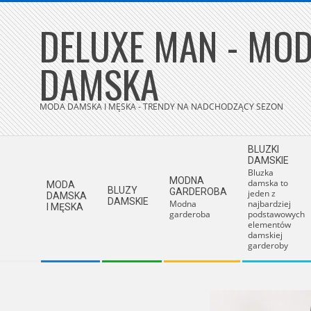
Skip
DELUXE MAN - MOD
to
content
DAMSKA
MODA DAMSKA I MĘSKA - TRENDY NA NADCHODZĄCY SEZON
Secondary
BLUZKI
Navigation
DAMSKIE
Bluzka
Menu
MODNA
damska to
MODA
BLUZY
GARDEROBA
jeden z
DAMSKA
DAMSKIE
Modna
najbardziej
I MĘSKA
garderoba
podstawowych
elementów
damskiej
garderoby