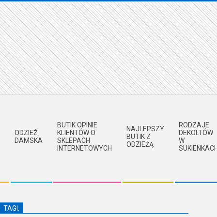
BUTIK OPINIE
RODZAJE
NAJLEPSZY
ODZIEŻ
KLIENTÓW O
DEKOLTÓW
BUTIK Z
DAMSKA
SKLEPACH
W
ODZIEŻĄ
INTERNETOWYCH
SUKIENKAC
TAGI: