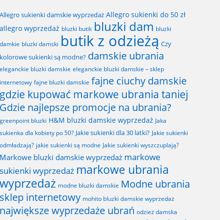
Allegro sukienki do 50 zł
Allegro sukienki damskie wyprzedaż
bluzki dam
allegro wyprzedaż
bluzki butik
bluzki
butik z odzieżą
Czy
bluzki damski
damkie
damskie ubrania
kolorowe sukienki są modne?
eleganckie bluzki damskie
eleganckie bluzki damskie – sklep
fajne ciuchy damskie
fajne bluzki damskie
internetowy
gdzie kupować markowe ubrania taniej
Gdzie najlepsze promocje na ubrania?
H&M bluzki damskie wyprzedaż
greenpoint bluzki
Jaka
Jakie sukienki dla 30 latki?
sukienka dla kobiety po 50?
Jakie sukienki
odmładzają?
jakie sukienki są modne
Jakie sukienki wyszczuplają?
markowe
Markowe bluzki damskie wyprzedaż
markowe ubrania
sukienki wyprzedaż
wyprzedaż
Modne ubrania
modne bluzki damskie
sklep internetowy
mohito bluzki damskie wyprzedaż
największe wyprzedaże ubrań
odzież damska