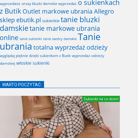
o sukienkach
wyprzedaże
orsay bluzki damskie wyprzedaż
z Butik
Outlet markowe ubrania Allegro
tanie bluzki
sklep ebutik.pl
sukienkie
damskie
tanie markowe ubrania
Tanie
online
tanie sukienki
tanie swetry damskie
ubrania
totalna wyprzedaż odzieży
wyglądaj pięknie dzięki sukienkom z Butik
wyprzedaż odzieży
włoskie sukienki
damskiej
WARTO POCZYTAĆ:
Sukienki na co dzień