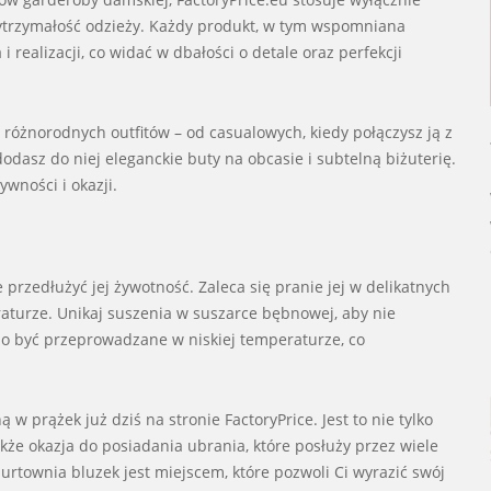
wytrzymałość odzieży. Każdy produkt, w tym wspomniana
 realizacji, co widać w dbałości o detale oraz perfekcji
óżnorodnych outfitów – od casualowych, kiedy połączysz ją z
dodasz do niej eleganckie buty na obcasie i subtelną biżuterię.
ywności i okazji.
przedłużyć jej żywotność. Zaleca się pranie jej w delikatnych
eraturze. Unikaj suszenia w suszarce bębnowej, aby nie
nno być przeprowadzane w niskiej temperaturze, co
 prążek już dziś na stronie FactoryPrice. Jest to nie tylko
kże okazja do posiadania ubrania, które posłuży przez wiele
urtownia bluzek jest miejscem, które pozwoli Ci wyrazić swój