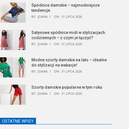
Spódnice damskie – najmodniejsze
tendencje
BY:
JOANA
ON:
31 LIPCA 2026
Satynowe spódnice midi w stylizacjach
codziennych – z czym je łączyć?
BY:
JOANA
ON:
31 LIPCA 2026
Modne szorty damskie na lato – idealne
do stylizacji na wakacje!
BY:
JOANA
ON:
31 LIPCA 2026
Szorty damskie popularne w tym roku
BY:
JOANA
ON:
31 LIPCA 2026
OSTATNIE WPISY