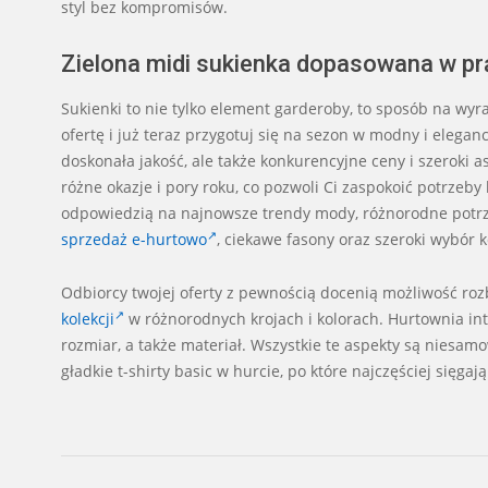
styl bez kompromisów.
Zielona midi sukienka dopasowana w prąż
Sukienki to nie tylko element garderoby, to sposób na wyr
ofertę i już teraz przygotuj się na sezon w modny i elega
doskonała jakość, ale także konkurencyjne ceny i szeroki a
różne okazje i pory roku, co pozwoli Ci zaspokoić potrzeby
odpowiedzią na najnowsze trendy mody, różnorodne potrze
sprzedaż e-hurtowo
, ciekawe fasony oraz szeroki wybór 
Odbiorcy twojej oferty z pewnością docenią możliwość ro
kolekcji
w różnorodnych krojach i kolorach. Hurtownia i
rozmiar, a także materiał. Wszystkie te aspekty są niesa
gładkie t-shirty basic w hurcie, po które najczęściej sięgają
2024-