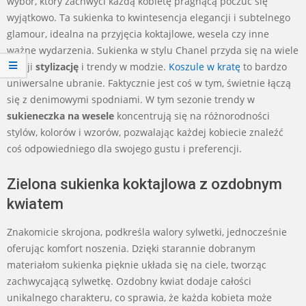
wybór, który zachwyci każdą kobietę pragnącą poczuć się
wyjątkowo. Ta sukienka to kwintesencja elegancji i subtelnego
glamour, idealna na przyjęcia koktajlowe, wesela czy inne
ważne wydarzenia. Sukienka w stylu Chanel przyda się na wiele
okazji
stylizację
i trendy w modzie.
Koszule w kratę
to bardzo
uniwersalne ubranie. Faktycznie jest coś w tym, świetnie łączą
się z denimowymi spodniami. W tym sezonie trendy w
sukieneczka na wesele
koncentrują się na różnorodności
stylów, kolorów i wzorów, pozwalając każdej kobiecie znaleźć
coś odpowiedniego dla swojego gustu i preferencji.
Zielona sukienka koktajlowa z ozdobnym
kwiatem
Znakomicie skrojona, podkreśla walory sylwetki, jednocześnie
oferując komfort noszenia. Dzięki starannie dobranym
materiałom sukienka pięknie układa się na ciele, tworząc
zachwycającą sylwetkę. Ozdobny kwiat dodaje całości
unikalnego charakteru, co sprawia, że każda kobieta może