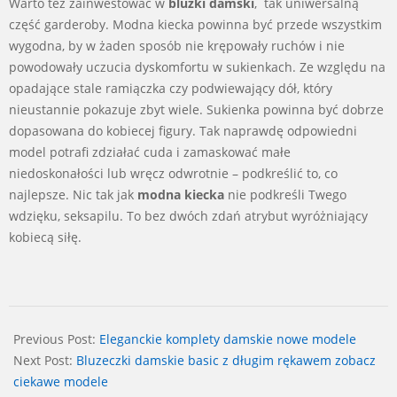
Warto też zainwestować w
bluzki damski
, tak uniwersalną
część garderoby. Modna kiecka powinna być przede wszystkim
wygodna, by w żaden sposób nie krępowały ruchów i nie
powodowały uczucia dyskomfortu w sukienkach. Ze względu na
opadające stale ramiączka czy podwiewający dół, który
nieustannie pokazuje zbyt wiele. Sukienka powinna być dobrze
dopasowana do kobiecej figury. Tak naprawdę odpowiedni
model potrafi zdziałać cuda i zamaskować małe
niedoskonałości lub wręcz odwrotnie – podkreślić to, co
najlepsze. Nic tak jak
modna kiecka
nie podkreśli Twego
wdzięku, seksapilu. To bez dwóch zdań atrybut wyróżniający
kobiecą siłę.
2025-
02-
Previous Post:
Eleganckie komplety damskie nowe modele
02
Next Post:
Bluzeczki damskie basic z długim rękawem zobacz
ciekawe modele