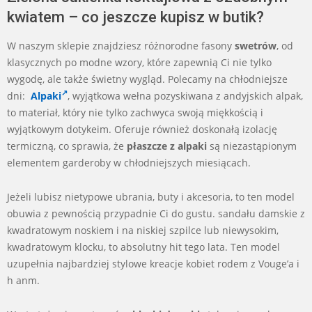
kwiatem – co jeszcze kupisz w butik?
W naszym sklepie znajdziesz różnorodne fasony
swetrów
, od
klasycznych po modne wzory, które zapewnią Ci nie tylko
wygodę, ale także świetny wygląd. Polecamy na chłodniejsze
dni:
Alpaki
, wyjątkowa wełna pozyskiwana z andyjskich alpak,
to materiał, który nie tylko zachwyca swoją miękkością i
wyjątkowym dotykeim. Oferuje również doskonałą izolację
termiczną, co sprawia, że
płaszcze z alpaki
są niezastąpionym
elementem garderoby w chłodniejszych miesiącach.
Jeżeli lubisz nietypowe ubrania, buty i akcesoria, to ten model
obuwia z pewnością przypadnie Ci do gustu. sandału damskie z
kwadratowym noskiem i na niskiej szpilce lub niewysokim,
kwadratowym klocku, to absolutny hit tego lata. Ten model
uzupełnia najbardziej stylowe kreacje kobiet rodem z Vouge’a i
h anm.