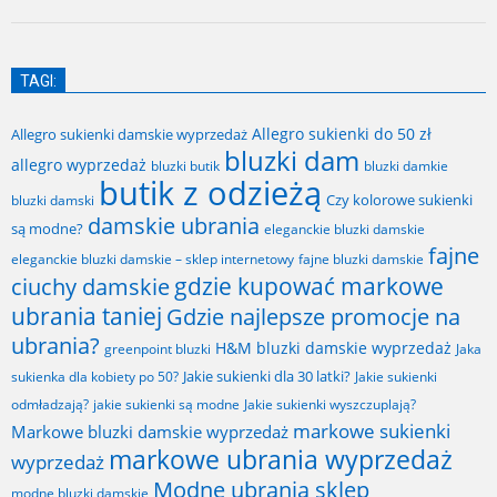
TAGI:
Allegro sukienki do 50 zł
Allegro sukienki damskie wyprzedaż
bluzki dam
allegro wyprzedaż
bluzki butik
bluzki damkie
butik z odzieżą
Czy kolorowe sukienki
bluzki damski
damskie ubrania
są modne?
eleganckie bluzki damskie
fajne
fajne bluzki damskie
eleganckie bluzki damskie – sklep internetowy
gdzie kupować markowe
ciuchy damskie
ubrania taniej
Gdzie najlepsze promocje na
ubrania?
H&M bluzki damskie wyprzedaż
greenpoint bluzki
Jaka
Jakie sukienki dla 30 latki?
sukienka dla kobiety po 50?
Jakie sukienki
odmładzają?
jakie sukienki są modne
Jakie sukienki wyszczuplają?
markowe sukienki
Markowe bluzki damskie wyprzedaż
markowe ubrania wyprzedaż
wyprzedaż
Modne ubrania sklep
modne bluzki damskie