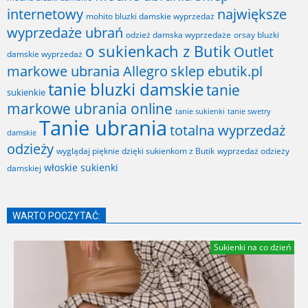
internetowy
największe
mohito bluzki damskie wyprzedaż
wyprzedaże ubrań
odzież damska wyprzedaże
orsay bluzki
o sukienkach z Butik
Outlet
damskie wyprzedaż
markowe ubrania Allegro
sklep ebutik.pl
tanie bluzki damskie
tanie
sukienkie
markowe ubrania online
tanie sukienki
tanie swetry
Tanie ubrania
totalna wyprzedaż
damskie
odzieży
wyglądaj pięknie dzięki sukienkom z Butik
wyprzedaż odzieży
włoskie sukienki
damskiej
WARTO POCZYTAĆ:
Sukienki na co dzień